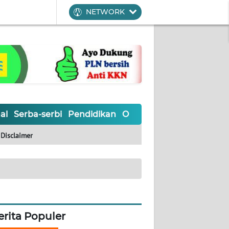
NETWORK
al
Serba-serbi
Pendidikan
Olahraga
Opini
Editoria
Disclaimer
erita Populer