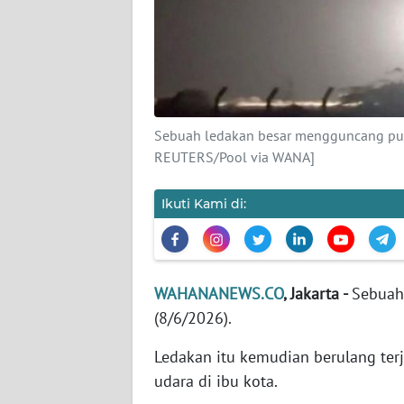
KARIR
DISCLAIMER
Wahana
News
Sebuah ledakan besar mengguncang pusa
Regional
REUTERS/Pool via WANA]
WN
SUMUT
Ikuti Kami di:
WN
JAKARTA
WAHANANEWS.CO
, Jakarta -
Sebuah
(8/6/2026).
WN
JABAR
Ledakan itu kemudian berulang terj
udara di ibu kota.
WN
BANTEN