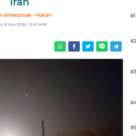
Iran
n Simanjuntak - Hukum
#1
n, 8 Juni 2026 - 21:45 WIB
#
#
#
#