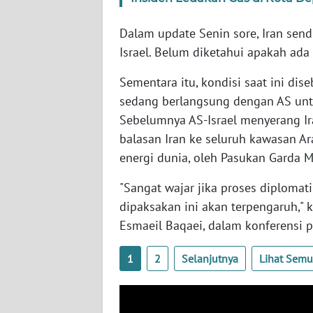
SERAMBI
Dalam update Senin sore, Iran sendi
WN
Israel. Belum diketahui apakah ada
JAMBI
Sementara itu, kondisi saat ini di
WN
sedang berlangsung dengan AS unt
SULTRA
Sebelumnya AS-Israel menyerang Ir
balasan Iran ke seluruh kawasan Ar
WN
energi dunia, oleh Pasukan Garda Mil
NTB
"Sangat wajar jika proses diplomat
WN
dipaksakan ini akan terpengaruh," k
SULTENG
Esmaeil Baqaei, dalam konferensi p
WN
1
2
Selanjutnya
Lihat Sem
SULBAR
WN