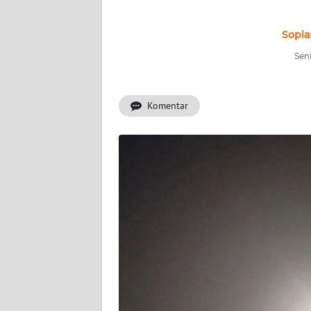
INDEKS
BERITA
Sopia
Seni
KONTAK
KAMI
Komentar
INFO
IKLAN
TENTANG
KAMI
PEDOMAN
MEDIA
SIBER
REDAKSI