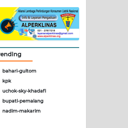
rending
bahari-gultom
kpk
uchok-sky-khadafi
bupati-pemalang
nadim-makarim