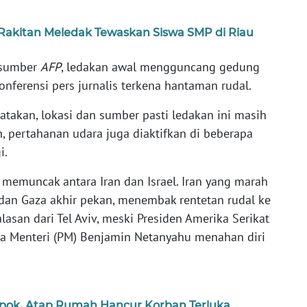
Rakitan Meledak Tewaskan Siswa SMP di Riau
 sumber
AFP
, ledakan awal mengguncang gedung
nferensi pers jurnalis terkena hantaman rudal.
takan, lokasi dan sumber pasti ledakan ini masih
, pertahanan udara juga diaktifkan di beberapa
i.
i memuncak antara Iran dan Israel. Iran yang marah
 dan Gaza akhir pekan, menembak rentetan rudal ke
asan dari Tel Aviv, meski Presiden Amerika Serikat
a Menteri (PM) Benjamin Netanyahu menahan diri
epok, Atap Rumah Hancur Korban Terluka