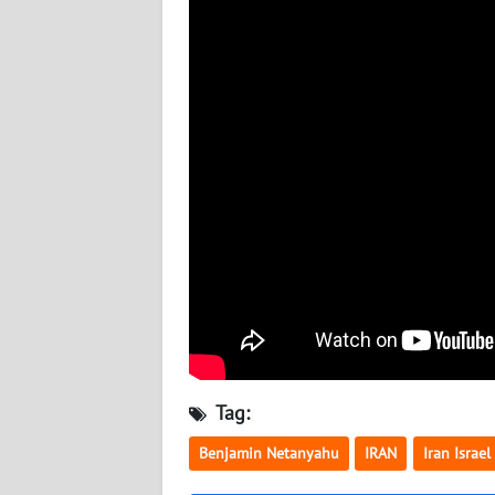
BABEL
WN
SUMBAR
WN
SUMSEL
WN
BENGKULU
WN
LAMPUNG
WN
Tag:
JATENG
Benjamin Netanyahu
IRAN
Iran Israel
WN