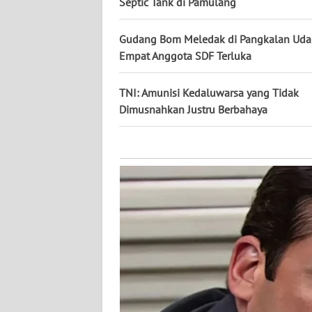
Septic Tank di Pamulang
KALTARA
Gudang Bom Meledak di Pangkalan Udar
WN
KALSEL
Empat Anggota SDF Terluka
WN
TNI: Amunisi Kedaluwarsa yang Tidak
KALTIM
Dimusnahkan Justru Berbahaya
WN
SULSEL
WN
GORONTALO
WN
SULUT
WN
MALUKU