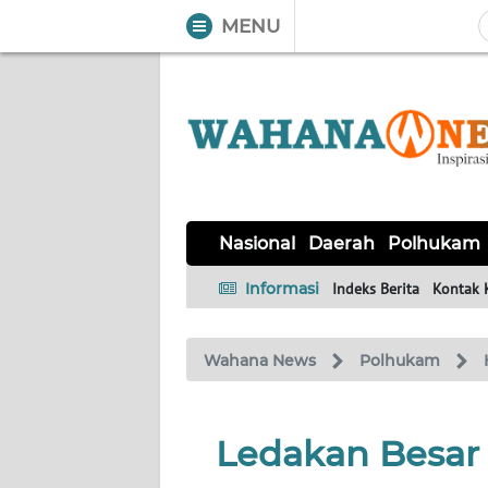
MENU
WAHANA
Tutup
TV
NASIONAL
DAERAH
POLHUKAM
KRIMINAL
EKUIN
SAINS-
KESEHATAN
INTERNASIONAL
Nasional
Daerah
Polhukam
TEKNO
Informasi
Indeks Berita
Kontak 
SERBA-
PENDIDIKAN
OLAHRAGA
OPINI
SERBI
Wahana News
Polhukam
EDITORIAL
Ledakan Besar
Informasi