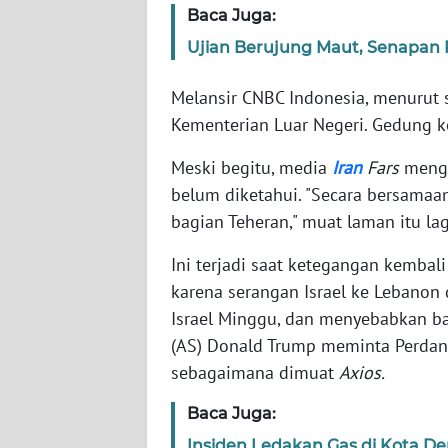
Baca Juga:
Ujian Berujung Maut, Senapan 
WN
NTT
Melansir CNBC Indonesia, menurut
Kementerian Luar Negeri. Gedung ko
WN
KEPRI
Meski begitu, media
Iran
Fars
menga
belum diketahui. "Secara bersamaan
WN
bagian Teheran," muat laman itu lag
PAPUA
Ini terjadi saat ketegangan kembal
WN
karena serangan Israel ke Lebanon
PAPUA
BARAT
Israel Minggu, dan menyebabkan bal
(AS) Donald Trump meminta Perdan
WN
sebagaimana dimuat
Axios.
RIAU
Baca Juga:
WN
Insiden Ledakan Gas di Kota D