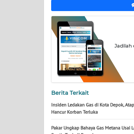
NUSANTARA
WN
JOGJA
WN
Jadilah
JATIM
WN
BALI
WN
KALBAR
Berita Terkait
Insiden Ledakan Gas di Kota Depok, At
WN
Hancur Korban Terluka
KALTENG
Pakar Ungkap Bahaya Gas Metana Usai 
WN