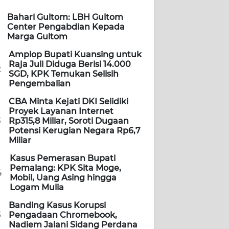
Bahari Gultom: LBH Gultom
Center Pengabdian Kepada
Marga Gultom
Amplop Bupati Kuansing untuk
Raja Juli Diduga Berisi 14.000
2
SGD, KPK Temukan Selisih
Pengembalian
CBA Minta Kejati DKI Selidiki
Proyek Layanan Internet
3
Rp315,8 Miliar, Soroti Dugaan
Potensi Kerugian Negara Rp6,7
Miliar
Kasus Pemerasan Bupati
Pemalang: KPK Sita Moge,
4
Mobil, Uang Asing hingga
Logam Mulia
Banding Kasus Korupsi
5
Pengadaan Chromebook,
Nadiem Jalani Sidang Perdana