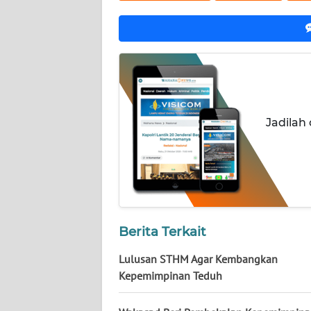
NUSANTARA
WN
JOGJA
WN
JATIM
Jadilah
WN
BALI
WN
KALBAR
Berita Terkait
WN
Lulusan STHM Agar Kembangkan
KALTENG
Kepemimpinan Teduh
WN