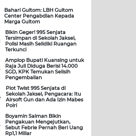
Bahari Gultom: LBH Gultom
Center Pengabdian Kepada
Marga Gultom
Bikin Geger! 995 Senjata
Tersimpan di Sekolah Jaksel,
2
Polisi Masih Selidiki Ruangan
Terkunci
Amplop Bupati Kuansing untuk
Raja Juli Diduga Berisi 14.000
3
SGD, KPK Temukan Selisih
Pengembalian
Plot Twist 995 Senjata di
Sekolah Jaksel, Pengacara: Itu
4
Airsoft Gun dan Ada Izin Mabes
Polri
Boyamin Saiman Bikin
Pengakuan Mengejutkan,
5
Sebut Febrie Pernah Beri Uang
Rp1,1 Miliar