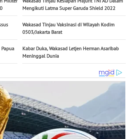
 Militer
Wakasad Tinjau Kesiapan Prajurit TNI AD Dalam
60
Mengikuti Latma Super Garuda Shield 2022
ssus
Wakasad Tinjau Vaksinasi di Wilayah Kodim
0503/Jakarta Barat
i Papua
Kabar Duka, Wakasad Letjen Herman Asaribab
Meninggal Dunia