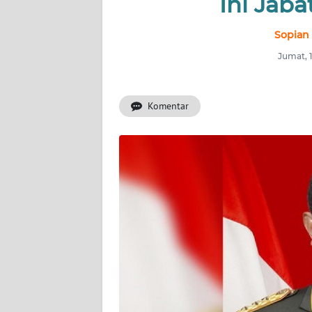
Ini Jab
INDEKS
BERITA
Sopian
Jumat, 
KONTAK
KAMI
Komentar
INFO
IKLAN
TENTANG
KAMI
PEDOMAN
MEDIA
SIBER
REDAKSI