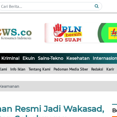
Kriminal
Ekuin
Sains-Tekno
Kesehatan
Internasion
Kami
Info Iklan
Tentang Kami
Pedoman Media Siber
Redaksi
Karir
Keamanan
man Resmi Jadi Wakasad,
B