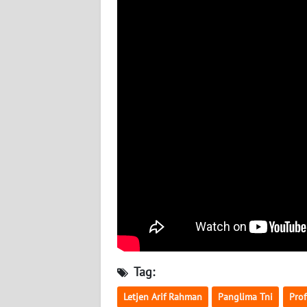
BABEL
WN
SUMBAR
WN
SUMSEL
WN
BENGKULU
WN
LAMPUNG
WN
JATENG
Tag:
Letjen Arif Rahman
Panglima Tni
Prof
WN