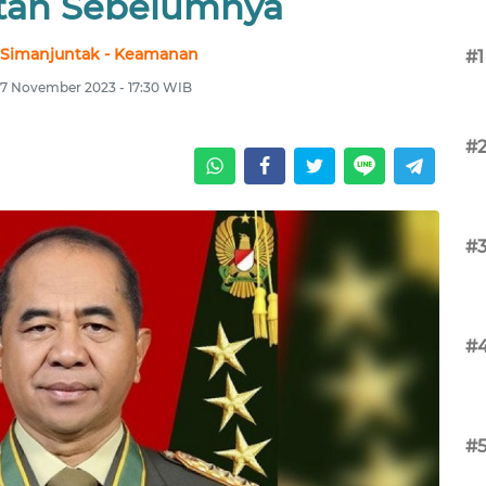
atan Sebelumnya
 Simanjuntak - Keamanan
#1
17 November 2023 - 17:30 WIB
#
#
#
#