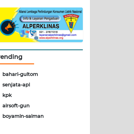
rending
bahari-gultom
senjata-api
kpk
airsoft-gun
boyamin-saiman