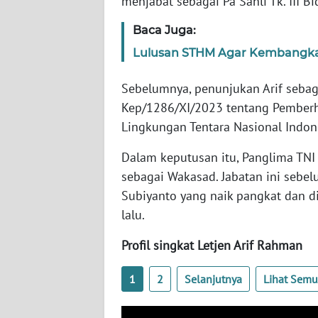
menjabat sebagai Pa Sahli Tk. III B
SERAMBI
Baca Juga:
WN
Lulusan STHM Agar Kembangk
JAMBI
Sebelumnya, penunjukan Arif seba
WN
Kep/1286/XI/2023 tentang Pemberh
SULTRA
Lingkungan Tentara Nasional Indon
WN
Dalam keputusan itu, Panglima TNI
NTB
sebagai Wakasad. Jabatan ini sebel
Subiyanto yang naik pangkat dan 
WN
lalu.
SULTENG
Profil singkat Letjen Arif Rahman
WN
SULBAR
1
2
Selanjutnya
Lihat Sem
WN