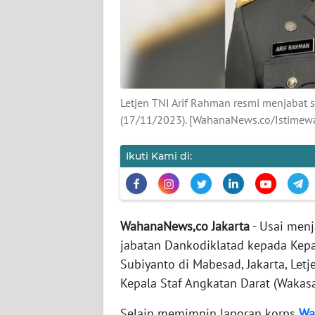
KARIR
DISCLAIMER
Wahana
News
Letjen TNI Arif Rahman resmi menjabat s
Regional
(17/11/2023). [WahanaNews.co/Istimew
WN
Ikuti Kami di:
SUMUT
WN
JAKARTA
WahanaNews,co Jakarta
- Usai menj
jabatan Dankodiklatad kepada Kepa
WN
JABAR
Subiyanto di Mabesad, Jakarta, Let
Kepala Staf Angkatan Darat (Wakasa
WN
Selain memimpin laporan korps
Wa
BANTEN