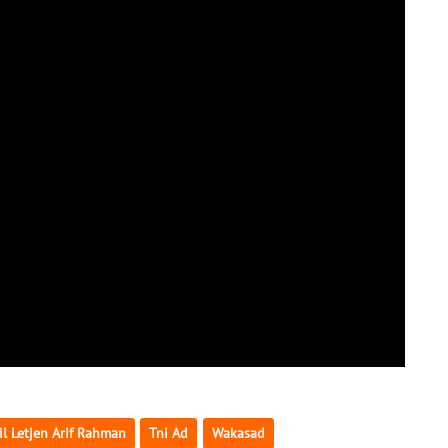
il Letjen Arif Rahman
Tni Ad
Wakasad