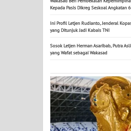
Wakasad Beri Pembekalan Kepemimpinan
KALTARA
Kepada Pasis Dikreg Seskoal Angkatan 
WN
KALSEL
Ini Profil Letjen Rudianto, Jenderal Kopa
yang Ditunjuk Jadi Kabais TNI
WN
KALTIM
Sosok Letjen Herman Asaribab, Putra Asl
yang Wafat sebagai Wakasad
WN
SULSEL
WN
GORONTALO
WN
SULUT
WN
MALUKU