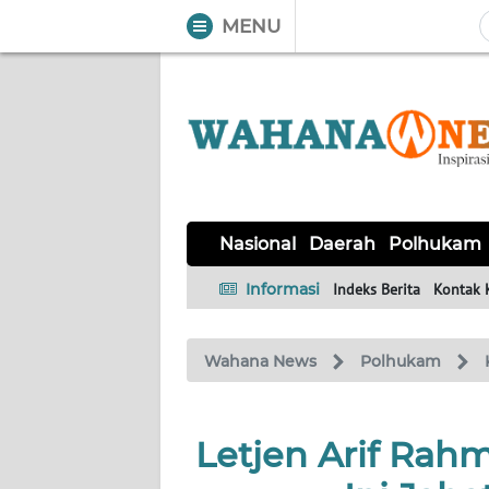
MENU
WAHANA
Tutup
TV
NASIONAL
DAERAH
POLHUKAM
KRIMINAL
EKUIN
SAINS-
KESEHATAN
INTERNASIONAL
Nasional
Daerah
Polhukam
TEKNO
Informasi
Indeks Berita
Kontak 
SERBA-
PENDIDIKAN
OLAHRAGA
OPINI
SERBI
Wahana News
Polhukam
EDITORIAL
Letjen Arif Rah
Informasi