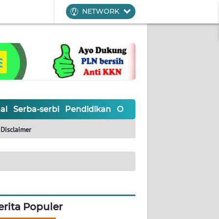
NETWORK
al
Serba-serbi
Pendidikan
Olahraga
Opini
Editoria
Disclaimer
erita Populer