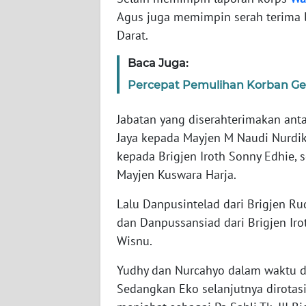
Agus juga memimpin serah terima l
Darat.
WN
NTT
Baca Juga:
Percepat Pemulihan Korban Ge
WN
KEPRI
Jabatan yang diserahterimakan ant
WN
Jaya kepada Mayjen M Naudi Nurdi
PAPUA
kepada Brigjen Iroth Sonny Edhie,
Mayjen Kuswara Harja.
WN
PAPUA
Lalu Danpusintelad dari Brigjen R
BARAT
dan Danpussansiad dari Brigjen Iro
Wisnu.
WN
RIAU
Yudhy dan Nurcahyo dalam waktu d
Sedangkan Eko selanjutnya dirotas
WN