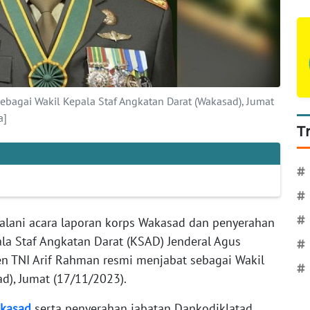
ebagai Wakil Kepala Staf Angkatan Darat (Wakasad), Jumat
a]
T
#
#
#
alani acara laporan korps Wakasad dan penyerahan
la Staf Angkatan Darat (KSAD) Jenderal Agus
#
jen TNI Arif Rahman resmi menjabat sebagai Wakil
#
d), Jumat (17/11/2023).
kasad
serta penyerahan jabatan Dankodiklatad,