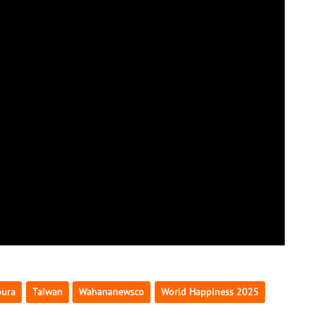
pura
Taiwan
Wahananewsco
World Happiness 2025