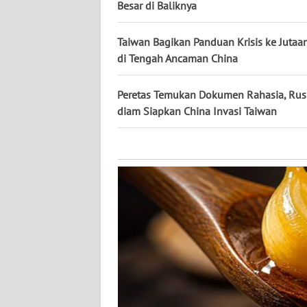
KALTARA
Besar di Baliknya
WN
Taiwan Bagikan Panduan Krisis ke Juta
KALSEL
di Tengah Ancaman China
WN
Peretas Temukan Dokumen Rahasia, Rus
KALTIM
diam Siapkan China Invasi Taiwan
WN
SULSEL
WN
GORONTALO
WN
SULUT
WN
MALUKU