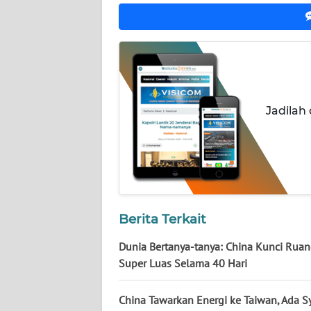
NUSANTARA
WN
JOGJA
WN
JATIM
Jadilah
WN
BALI
WN
KALBAR
Berita Terkait
Dunia Bertanya-tanya: China Kunci Rua
WN
KALTENG
Super Luas Selama 40 Hari
WN
China Tawarkan Energi ke Taiwan, Ada S