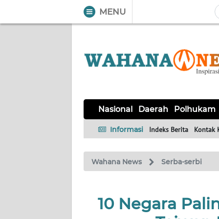
MENU
WAHANA
Tutup
TV
NASIONAL
DAERAH
POLHUKAM
KRIMINAL
EKUIN
SAINS-
KESEHATAN
INTERNASIONAL
Nasional
Daerah
Polhukam
TEKNO
Informasi
Indeks Berita
Kontak 
SERBA-
PENDIDIKAN
OLAHRAGA
OPINI
SERBI
Wahana News
Serba-serbi
EDITORIAL
10 Negara Palin
Informasi