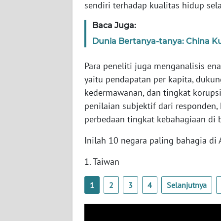
sendiri terhadap kualitas hidup s
SERAMBI
Baca Juga:
WN
Dunia Bertanya-tanya: China K
JAMBI
Para peneliti juga menganalisis e
WN
yaitu pendapatan per kapita, dukun
SULTRA
kedermawanan, dan tingkat korupsi
penilaian subjektif dari responde
WN
NTB
perbedaan tingkat kebahagiaan di 
Inilah 10 negara paling bahagia di 
WN
SULTENG
1. Taiwan
WN
1
2
3
4
Selanjutnya
SULBAR
WN