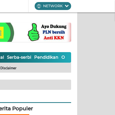
NETWORK
al
Serba-serbi
Pendidikan
Olahraga
Opini
Editoria
Disclaimer
erita Populer