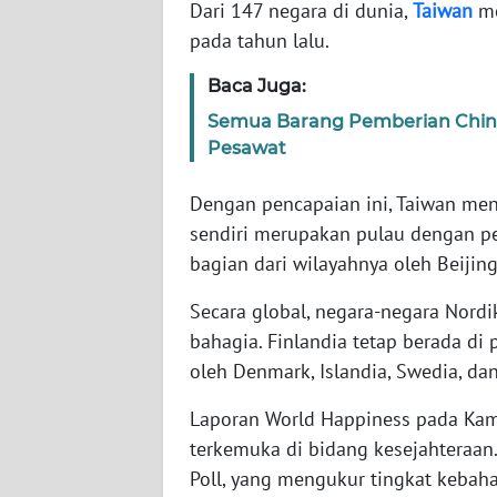
Dari 147 negara di dunia,
Taiwan
me
pada tahun lalu.
WN
NTT
Baca Juga:
Semua Barang Pemberian Chi
WN
Pesawat
KEPRI
Dengan pencapaian ini, Taiwan me
WN
sendiri merupakan pulau dengan p
PAPUA
bagian dari wilayahnya oleh Beijing
WN
Secara global, negara-negara Nord
PAPUA
bahagia. Finlandia tetap berada di 
BARAT
oleh Denmark, Islandia, Swedia, da
WN
Laporan World Happiness pada Kamis
RIAU
terkemuka di bidang kesejahteraan.
Poll, yang mengukur tingkat kebah
WN