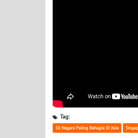
BABEL
WN
SUMBAR
WN
SUMSEL
WN
BENGKULU
WN
LAMPUNG
WN
Tag:
JATENG
10 Negara Paling Bahagia Di Asia
Singa
WN