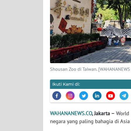
KARIR
DISCLAIMER
Wahana
News
Regional
WN
SUMUT
Shousan Zoo di Taiwan. [WAHANANEWS
WN
Ikuti Kami di:
JAKARTA
WN
JABAR
WAHANANEWS.CO
, Jakarta –
World 
negara yang paling bahagia di Asi
WN
BANTEN