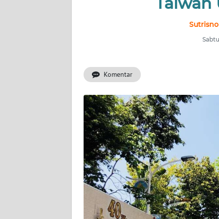
Taiwan 
INDEKS
BERITA
Sutrisno
Sabtu
KONTAK
KAMI
Komentar
INFO
IKLAN
TENTANG
KAMI
PEDOMAN
MEDIA
SIBER
REDAKSI