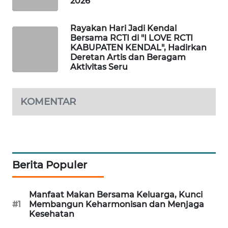
2026
MAWAKA
Rayakan Hari Jadi Kendal
ID
Bersama RCTI di "I LOVE RCTI
KABUPATEN KENDAL", Hadirkan
MARTABAT
Deretan Artis dan Beragam
NET
Aktivitas Seru
PLN
KOMENTAR
WATCH
MKLI
LPKKI
Berita Populer
LKKI
Manfaat Makan Bersama Keluarga, Kunci
#1
Membangun Keharmonisan dan Menjaga
KOPEKLIN
Kesehatan