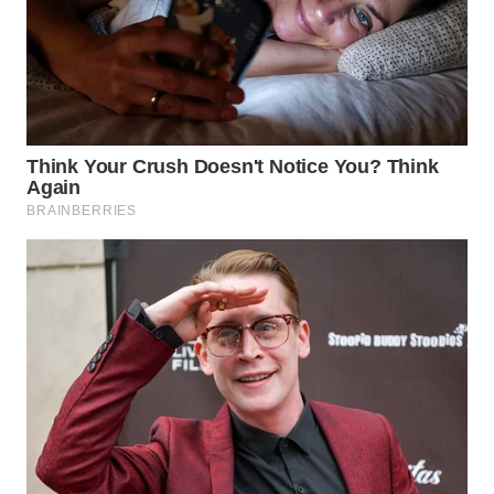
TAPANULI
TENGAH
WN DELI
SERDANG
WN
TEBING
TINGGI
WN
PAKPAK
WN
KARAWANG
WN
BEKASI