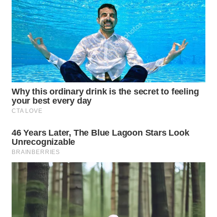
WN
INDRAMAYU
WN
KUNINGAN
WN
MAJALENGKA
WN
SUBANG
WN
SUKABUMI
WN
PURWAKARTA