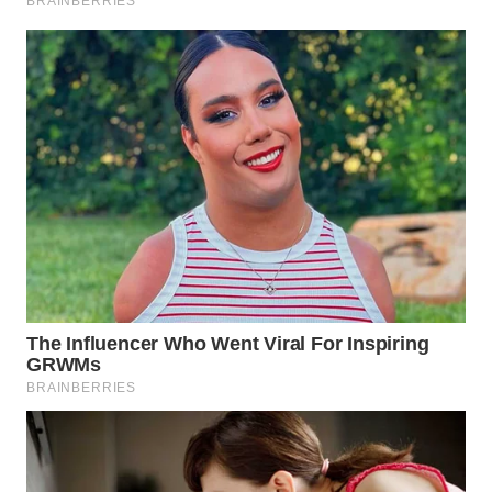
Wahana
Media
Group
WAHANA
NEWS
WAHANA
TANI
WAHANA
ADVOKAT
WAHANA
INFRASTRUKTUR
WAHANA
KONSUMEN