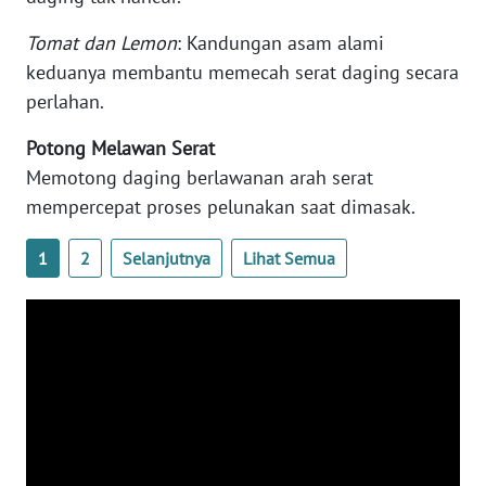
WN
BANTEN
Tomat dan Lemon
: Kandungan asam alami
keduanya membantu memecah serat daging secara
WN
perlahan.
NTT
Potong Melawan Serat
Memotong daging berlawanan arah serat
WN
KEPRI
mempercepat proses pelunakan saat dimasak.
1
2
Selanjutnya
Lihat Semua
WN
PAPUA
WN
PAPUA
BARAT
WN
RIAU