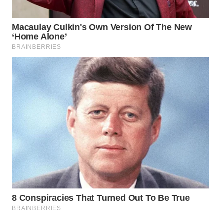
WN
BOGOR
WN
DEPOK
WN
TAPANULI
UTARA
WN
SAMOSIR
WN
PADANG
LAWAS