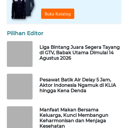
WAHANA
SPORT
Buka Katalog
WAHANA
Pilihan Editor
UMKM
Liga Bintang Juara Segera Tayang
WAHANA
di GTV, Babak Utama Dimulai 14
SELEB
Agustus 2026
WAHANA
PERSONA
Pesawat Batik Air Delay 5 Jam,
Aktor Indonesia Ngamuk di KLIA
hingga Kena Denda
WAHANA
OTOMOTIF
Manfaat Makan Bersama
WAHANA
Keluarga, Kunci Membangun
HEALTH
Keharmonisan dan Menjaga
Kesehatan