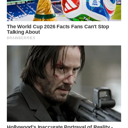
WN
KALTARA
WN
KALSEL
WN
KALTIM
WN
SULSEL
WN
GORONTALO
WN
SULUT