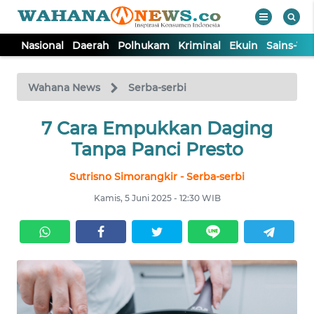
Nasional
Daerah
Polhukam
Kriminal
Ekuin
Sains-Te
WAHANA
Tutup
TV
Wahana News
Serba-serbi
NASIONAL
7 Cara Empukkan Daging
Tanpa Panci Presto
DAERAH
Sutrisno Simorangkir - Serba-serbi
Kamis, 5 Juni 2025 - 12:30 WIB
POLHUKAM
KRIMINAL
EKUIN