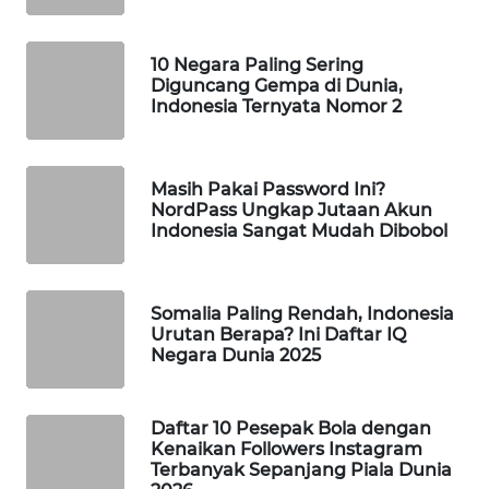
WAHANA
DESA
10 Negara Paling Sering
WISATA
Diguncang Gempa di Dunia,
Indonesia Ternyata Nomor 2
LAPAK
WAHANA
Masih Pakai Password Ini?
Wahana
NordPass Ungkap Jutaan Akun
Network
Indonesia Sangat Mudah Dibobol
KONSUMEN
LISTRIK
Somalia Paling Rendah, Indonesia
Urutan Berapa? Ini Daftar IQ
Negara Dunia 2025
MASYARAKAT
KELISTRIKAN
Daftar 10 Pesepak Bola dengan
WALINKI
Kenaikan Followers Instagram
ID
Terbanyak Sepanjang Piala Dunia