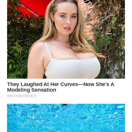
WN
SUMEDANG
WN
CIANJUR
WN
KEPULAUAN
SERIBU
WN
TANGERANG
WN
BINJAI
WN
CIREBON