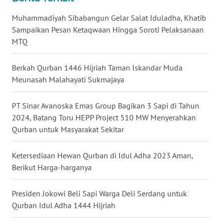
WN
Muhammadiyah Sibabangun Gelar Salat Iduladha, Khatib
BABEL
Sampaikan Pesan Ketaqwaan Hingga Soroti Pelaksanaan
MTQ
WN
SUMBAR
Berkah Qurban 1446 Hijriah Taman Iskandar Muda
Meunasah Malahayati Sukmajaya
WN
SUMSEL
PT Sinar Avanoska Emas Group Bagikan 3 Sapi di Tahun
2024, Batang Toru HEPP Project 510 MW Menyerahkan
WN
Qurban untuk Masyarakat Sekitar
BENGKULU
Ketersediaan Hewan Qurban di Idul Adha 2023 Aman,
WN
Berikut Harga-harganya
LAMPUNG
Presiden Jokowi Beli Sapi Warga Deli Serdang untuk
WN
Qurban Idul Adha 1444 Hijriah
JATENG