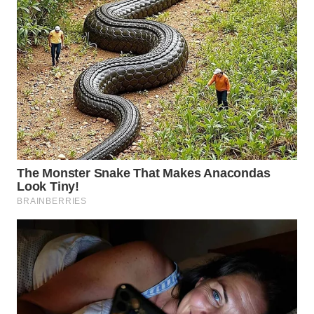
WN
TAPANULI
SELATAN
WN
TANJUNG
LESUNG
WN
KARO
WN
SIMALUNGUN
WN
LABUHANBATU
WN