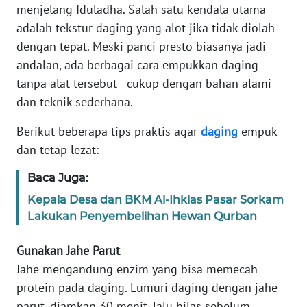
Informasi
menjelang Iduladha. Salah satu kendala utama
adalah tekstur daging yang alot jika tidak diolah
INDEKS
dengan tepat. Meski panci presto biasanya jadi
BERITA
andalan, ada berbagai cara empukkan daging
tanpa alat tersebut—cukup dengan bahan alami
KONTAK
KAMI
dan teknik sederhana.
Berikut beberapa tips praktis agar
daging
empuk
INFO
dan tetap lezat:
IKLAN
Baca Juga:
TENTANG
Kepala Desa dan BKM Al-Ihklas Pasar Sorkam
KAMI
Lakukan Penyembelihan Hewan Qurban
PEDOMAN
Gunakan Jahe Parut
MEDIA
SIBER
Jahe mengandung enzim yang bisa memecah
protein pada daging. Lumuri daging dengan jahe
REDAKSI
parut, diamkan 30 menit, lalu bilas sebelum