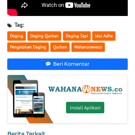
WN
SERAMBI
Tag:
WN
Daging
Daging Qurban
Daging Sapi
Idul Adha
JAMBI
Pengolahan Daging
Qurban
Wahananewsco
WN
SULTRA
Beri Komentar
WN
NTB
WN
SULTENG
Install Aplikasi
WN
SULBAR
Berita Terkait