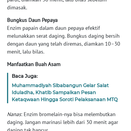
dimasak.
KARIR
Bungkus Daun Pepaya
Enzim papain dalam daun pepaya efektif
DISCLAIMER
melunakkan serat daging. Bungkus daging bersih
dengan daun yang telah diremas, diamkan 10–30
Wahana
News
menit, lalu bilas.
Regional
Manfaatkan Buah Asam
WN
Baca Juga:
SUMUT
Muhammadiyah Sibabangun Gelar Salat
WN
Iduladha, Khatib Sampaikan Pesan
JAKARTA
Ketaqwaan Hingga Soroti Pelaksanaan MTQ
Nanas
: Enzim bromelain-nya bisa melembutkan
WN
JABAR
daging. Jangan marinasi lebih dari 30 menit agar
daging tak hancur.