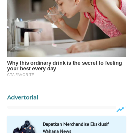
WAHANA
LISTRIK
WAHANA
TRAVEL
WAHANA
TV
WAHANANEWS
ID
WAHANANEWS
Advertorial
CO ID
WAHANANEWS
Dapatkan Merchandise Eksklusif
NET
Wahana News