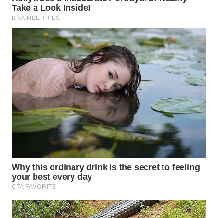
WN
MALUKU
WN
MALUT
WN
DAIRI
WN
DANAU
TOBA
WN
NIAS
WN
LANGKAT