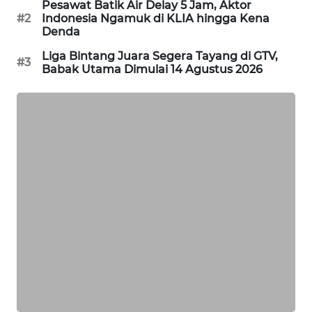
Pesawat Batik Air Delay 5 Jam, Aktor
PORTAL
#2
Indonesia Ngamuk di KLIA hingga Kena
KONSUMEN
Denda
Liga Bintang Juara Segera Tayang di GTV,
#3
FORWAMKI
Babak Utama Dimulai 14 Agustus 2026
ALPERKLINAS
FORJASIDA
TAMBANG
NEWS
SITUNGIR
NEWS
SIDIKALANG
NEWS