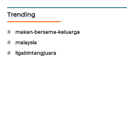
SIBARAGAS
Trending
NEWS
METRO
#
makan-bersama-keluarga
SIANTAR
#
malaysia
NEWS
#
ligabintangjuara
METRO
MEDAN
NEWS
METRO
JAKARTA
NEWS
KRT
NEWS