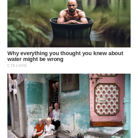
WN
PRIANGAN
TIMUR
WN
SEMARANG
WN
SOLO
WN
BOROBUDUR
WN
MADURA
WN
SURABAYA