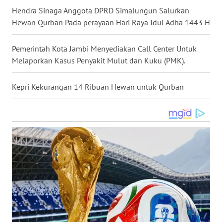
Hendra Sinaga Anggota DPRD Simalungun Salurkan
WN
Hewan Qurban Pada perayaan Hari Raya Idul Adha 1443 H
NUSANTARA
Pemerintah Kota Jambi Menyediakan Call Center Untuk
WN
JOGJA
Melaporkan Kasus Penyakit Mulut dan Kuku (PMK).
WN
Kepri Kekurangan 14 Ribuan Hewan untuk Qurban
JATIM
WN
BALI
WN
KALBAR
WN
KALTENG