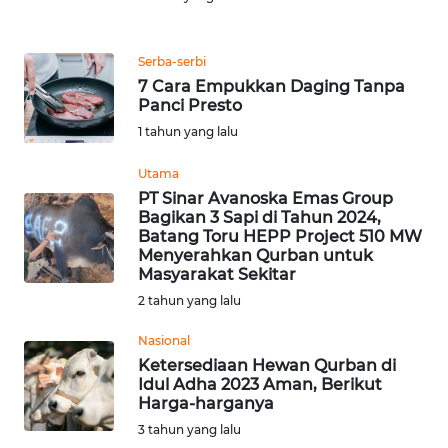
Informasi
INDEKS
Serba-serbi
BERITA
7 Cara Empukkan Daging Tanpa
Panci Presto
KONTAK
1 tahun yang lalu
KAMI
Utama
PT Sinar Avanoska Emas Group
INFO
Bagikan 3 Sapi di Tahun 2024,
IKLAN
Batang Toru HEPP Project 510 MW
Menyerahkan Qurban untuk
TENTANG
Masyarakat Sekitar
KAMI
2 tahun yang lalu
Nasional
PEDOMAN
Ketersediaan Hewan Qurban di
MEDIA
Idul Adha 2023 Aman, Berikut
SIBER
Harga-harganya
3 tahun yang lalu
REDAKSI