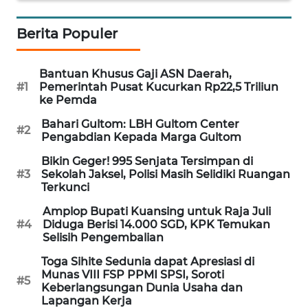
WN
Berita Populer
SERAMBI
Bantuan Khusus Gaji ASN Daerah,
WN
#1
Pemerintah Pusat Kucurkan Rp22,5 Triliun
JAMBI
ke Pemda
Bahari Gultom: LBH Gultom Center
WN
#2
Pengabdian Kepada Marga Gultom
SULTRA
Bikin Geger! 995 Senjata Tersimpan di
#3
Sekolah Jaksel, Polisi Masih Selidiki Ruangan
WN
Terkunci
NTB
Amplop Bupati Kuansing untuk Raja Juli
#4
Diduga Berisi 14.000 SGD, KPK Temukan
WN
Selisih Pengembalian
SULTENG
Toga Sihite Sedunia dapat Apresiasi di
Munas VIII FSP PPMI SPSI, Soroti
WN
#5
Keberlangsungan Dunia Usaha dan
SULBAR
Lapangan Kerja