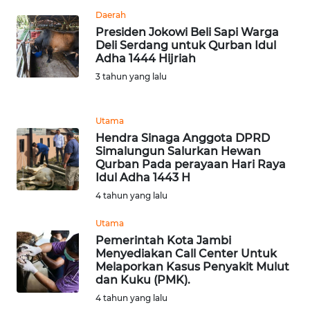
Daerah
Presiden Jokowi Beli Sapi Warga
KARIR
Deli Serdang untuk Qurban Idul
Adha 1444 Hijriah
DISCLAIMER
3 tahun yang lalu
Wahana
News
Utama
Regional
Hendra Sinaga Anggota DPRD
Simalungun Salurkan Hewan
Qurban Pada perayaan Hari Raya
WN
Idul Adha 1443 H
SUMUT
4 tahun yang lalu
WN
Utama
JAKARTA
Pemerintah Kota Jambi
Menyediakan Call Center Untuk
Melaporkan Kasus Penyakit Mulut
WN
dan Kuku (PMK).
JABAR
4 tahun yang lalu