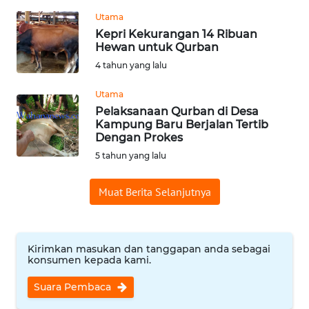
WN
Utama
BANTEN
Kepri Kekurangan 14 Ribuan
Hewan untuk Qurban
WN
4 tahun yang lalu
NTT
Utama
Pelaksanaan Qurban di Desa
WN
Kampung Baru Berjalan Tertib
KEPRI
Dengan Prokes
5 tahun yang lalu
WN
PAPUA
Muat Berita Selanjutnya
WN
PAPUA
BARAT
Kirimkan masukan dan tanggapan anda sebagai
konsumen kepada kami.
WN
Suara Pembaca
RIAU