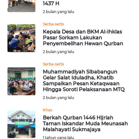
SAINS-TEKNO
1437 H
2 bulan yang lalu
KESEHATAN
Serba-serbi
Kepala Desa dan BKM Al-Ihklas
Pasar Sorkam Lakukan
INTERNASIONAL
Penyembelihan Hewan Qurban
2 bulan yang lalu
SERBA-SERBI
Serba-serbi
Muhammadiyah Sibabangun
PENDIDIKAN
Gelar Salat Iduladha, Khatib
Sampaikan Pesan Ketaqwaan
Hingga Soroti Pelaksanaan MTQ
OLAHRAGA
2 bulan yang lalu
OPINI
Khas
Berkah Qurban 1446 Hijriah
Taman Iskandar Muda Meunasah
EDITORIAL
Malahayati Sukmajaya
1 tahun yang lalu