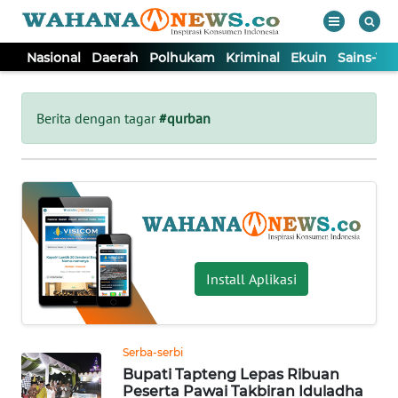
Nasional
Daerah
Polhukam
Kriminal
Ekuin
Sains-Te
WAHANA
Tutup
TV
Berita dengan tagar
#qurban
NASIONAL
DAERAH
POLHUKAM
Install Aplikasi
KRIMINAL
Serba-serbi
EKUIN
Bupati Tapteng Lepas Ribuan
Peserta Pawai Takbiran Iduladha