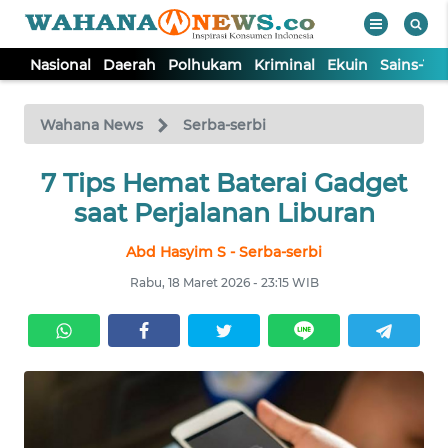
Nasional
Daerah
Polhukam
Kriminal
Ekuin
Sains-Te
WAHANA
Tutup
TV
Wahana News
Serba-serbi
NASIONAL
7 Tips Hemat Baterai Gadget
saat Perjalanan Liburan
DAERAH
Abd Hasyim S - Serba-serbi
Rabu, 18 Maret 2026 - 23:15 WIB
POLHUKAM
KRIMINAL
EKUIN