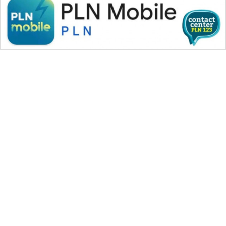
WAHANA MEDIA GROUP
|
|
|
WAHANA NEWS co
WAHANA TANI
WAHANA ADVOKAT
|
|
WAHANA INFRASTRUKTUR
WAHANA KONSUMEN
|
|
|
WAHANA LISTRIK
WAHANA TRAVEL
WAHANA TV
|
|
|
WAHANANEWS id
WAHANANEWS CO ID
WAHANANEWS NET