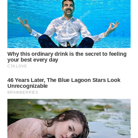
WN
BOGOR
WN
DEPOK
WN
TAPANULI
UTARA
WN
SAMOSIR
WN
PADANG
LAWAS