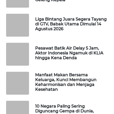
WAHANA
DESA
WISATA
Liga Bintang Juara Segera Tayang
di GTV, Babak Utama Dimulai 14
Agustus 2026
LAPAK
WAHANA
Wahana
Pesawat Batik Air Delay 5 Jam,
Network
Aktor Indonesia Ngamuk di KLIA
hingga Kena Denda
KONSUMEN
LISTRIK
Manfaat Makan Bersama
Keluarga, Kunci Membangun
Keharmonisan dan Menjaga
MASYARAKAT
Kesehatan
KELISTRIKAN
WALINKI
10 Negara Paling Sering
ID
Diguncang Gempa di Dunia,