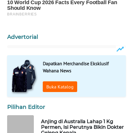
WAHANA
SPORT
WAHANA
UMKM
Advertorial
WAHANA
SELEB
Dapatkan Merchandise Eksklusif
Wahana News
WAHANA
PERSONA
Buka Katalog
WAHANA
OTOMOTIF
Pilihan Editor
WAHANA
Anjing di Australia Lahap 1 Kg
HEALTH
Permen, Isi Perutnya Bikin Dokter
Geleng Kepala