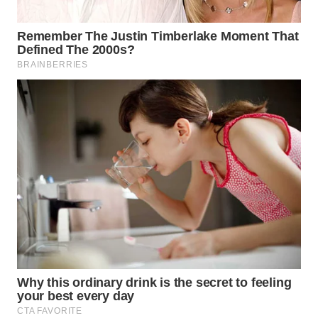
WN
PRIANGAN
TIMUR
WN
SEMARANG
WN
SOLO
WN
BOROBUDUR
WN
MADURA
WN
SURABAYA