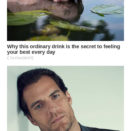
WN
SUMEDANG
WN
CIANJUR
WN
KEPULAUAN
SERIBU
WN
TANGERANG
WN
BINJAI
WN
CIREBON