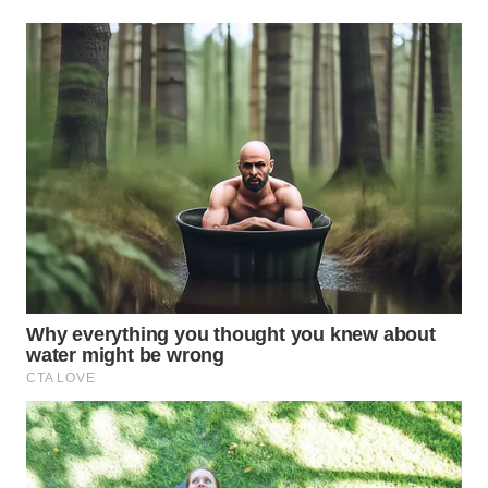
WN
TAPANULI
SELATAN
WN
TANJUNG
LESUNG
WN
KARO
WN
SIMALUNGUN
WN
LABUHANBATU
WN