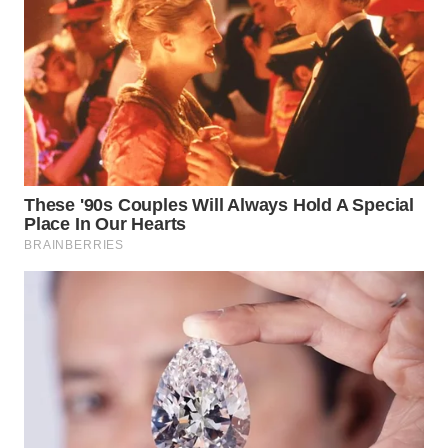
Wahana
Media
Group
WAHANA
NEWS
WAHANA
TANI
WAHANA
ADVOKAT
WAHANA
INFRASTRUKTUR
WAHANA
KONSUMEN