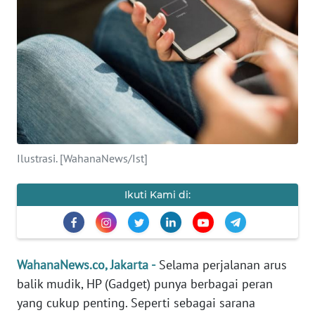
SAINS-TEKNO
KESEHATAN
INTERNASIONAL
SERBA-SERBI
Ilustrasi. [WahanaNews/Ist]
PENDIDIKAN
Ikuti Kami di:
OLAHRAGA
OPINI
WahanaNews.co, Jakarta -
Selama perjalanan arus
EDITORIAL
balik mudik, HP (Gadget) punya berbagai peran
yang cukup penting. Seperti sebagai sarana