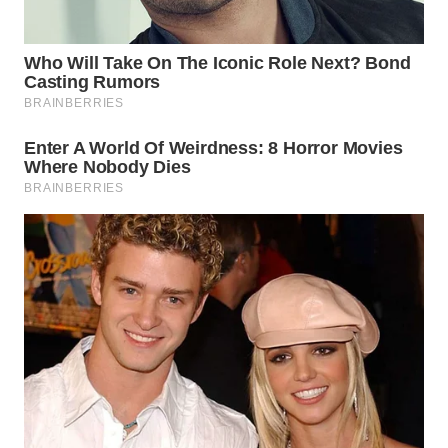
WN
INDRAMAYU
WN
KUNINGAN
WN
MAJALENGKA
WN
SUBANG
WN
SUKABUMI
WN
PURWAKARTA