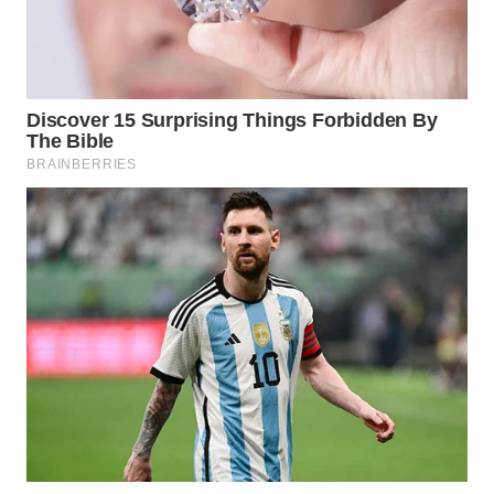
WAHANA
LISTRIK
WAHANA
TRAVEL
WAHANA
TV
WAHANANEWS
ID
WAHANANEWS
CO ID
WAHANANEWS
NET