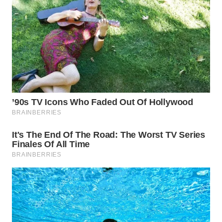
TAPANULI
TENGAH
WN DELI
SERDANG
WN
TEBING
TINGGI
WN
PAKPAK
WN
KARAWANG
WN
BEKASI