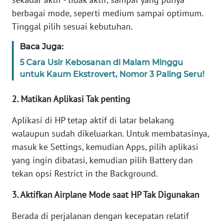
berbagai mode, seperti medium sampai optimum.
KARIR
Tinggal pilih sesuai kebutuhan.
Baca Juga:
DISCLAIMER
5 Cara Usir Kebosanan di Malam Minggu
untuk Kaum Ekstrovert, Nomor 3 Paling Seru!
Wahana
News
Regional
2. Matikan Aplikasi Tak penting
Aplikasi di HP tetap aktif di latar belakang
WN
SUMUT
walaupun sudah dikeluarkan. Untuk membatasinya,
masuk ke Settings, kemudian Apps, pilih aplikasi
WN
yang ingin dibatasi, kemudian pilih Battery dan
JAKARTA
tekan opsi Restrict in the Background.
WN
3. Aktifkan Airplane Mode saat HP Tak Digunakan
JABAR
Berada di perjalanan dengan kecepatan relatif