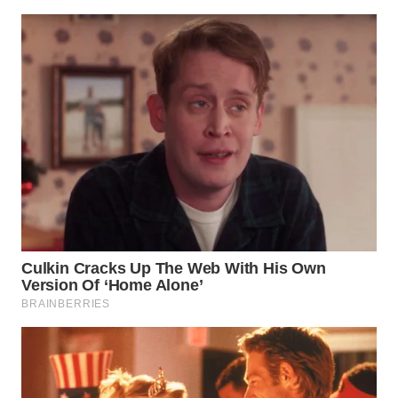
WN
NATUNA
WN
BINTAN
WN
MANDALIKA
WN
LIKUPANG
WN
LABUANBAJO
WN
BORNEO