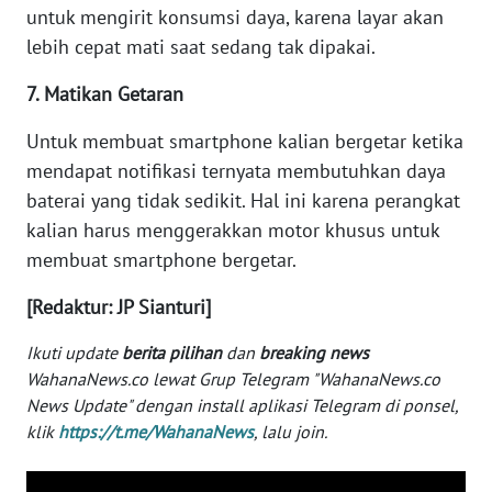
untuk mengirit konsumsi daya, karena layar akan
WN
lebih cepat mati saat sedang tak dipakai.
BABEL
7. Matikan Getaran
WN
SUMBAR
Untuk membuat smartphone kalian bergetar ketika
mendapat notifikasi ternyata membutuhkan daya
WN
baterai yang tidak sedikit. Hal ini karena perangkat
SUMSEL
kalian harus menggerakkan motor khusus untuk
membuat smartphone bergetar.
WN
BENGKULU
[Redaktur: JP Sianturi]
Ikuti update
berita pilihan
dan
breaking news
WN
WahanaNews.co lewat Grup Telegram "WahanaNews.co
LAMPUNG
News Update" dengan install aplikasi Telegram di ponsel,
klik
https://t.me/WahanaNews
, lalu join.
WN
JATENG