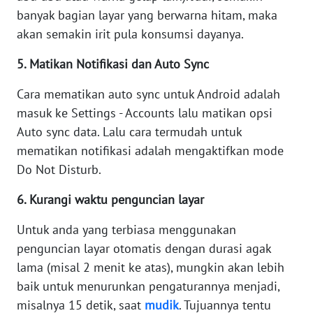
banyak bagian layar yang berwarna hitam, maka
WN
akan semakin irit pula konsumsi dayanya.
SERAMBI
5. Matikan Notifikasi dan Auto Sync
WN
JAMBI
Cara mematikan auto sync untuk Android adalah
masuk ke Settings - Accounts lalu matikan opsi
WN
Auto sync data. Lalu cara termudah untuk
SULTRA
mematikan notifikasi adalah mengaktifkan mode
Do Not Disturb.
WN
NTB
6. Kurangi waktu penguncian layar
Untuk anda yang terbiasa menggunakan
WN
SULTENG
penguncian layar otomatis dengan durasi agak
lama (misal 2 menit ke atas), mungkin akan lebih
WN
baik untuk menurunkan pengaturannya menjadi,
SULBAR
misalnya 15 detik, saat
mudik
. Tujuannya tentu