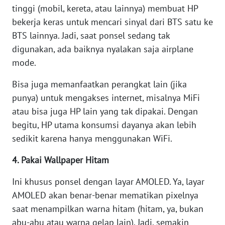
tinggi (mobil, kereta, atau lainnya) membuat HP
WN
BANTEN
bekerja keras untuk mencari sinyal dari BTS satu ke
BTS lainnya. Jadi, saat ponsel sedang tak
WN
digunakan, ada baiknya nyalakan saja airplane
NTT
mode.
WN
Bisa juga memanfaatkan perangkat lain (jika
KEPRI
punya) untuk mengakses internet, misalnya MiFi
atau bisa juga HP lain yang tak dipakai. Dengan
WN
begitu, HP utama konsumsi dayanya akan lebih
PAPUA
sedikit karena hanya menggunakan WiFi.
WN
4. Pakai Wallpaper Hitam
PAPUA
BARAT
Ini khusus ponsel dengan layar AMOLED. Ya, layar
AMOLED akan benar-benar mematikan pixelnya
WN
saat menampilkan warna hitam (hitam, ya, bukan
RIAU
abu-abu atau warna gelap lain). Jadi, semakin