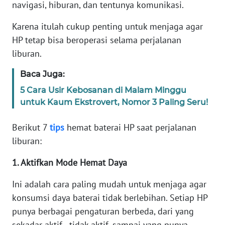
Informasi
navigasi, hiburan, dan tentunya komunikasi.
Karena itulah cukup penting untuk menjaga agar
INDEKS
BERITA
HP tetap bisa beroperasi selama perjalanan
liburan.
KONTAK
KAMI
Baca Juga:
5 Cara Usir Kebosanan di Malam Minggu
INFO
untuk Kaum Ekstrovert, Nomor 3 Paling Seru!
IKLAN
Berikut 7
tips
hemat baterai HP saat perjalanan
TENTANG
liburan:
KAMI
1. Aktifkan Mode Hemat Daya
PEDOMAN
Ini adalah cara paling mudah untuk menjaga agar
MEDIA
SIBER
konsumsi daya baterai tidak berlebihan. Setiap HP
punya berbagai pengaturan berbeda, dari yang
REDAKSI
sekadar aktif - tidak aktif, sampai yang punya