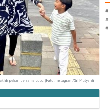
#
#
#
khir pekan bersama cucu. (Foto: Instagram/Sri Mulyani)