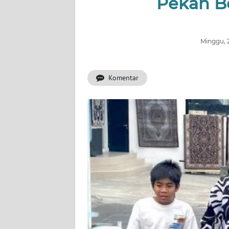
Pekan B
INDEKS
BERITA
Minggu, 
KONTAK
KAMI
Komentar
INFO
IKLAN
TENTANG
KAMI
PEDOMAN
MEDIA
SIBER
REDAKSI