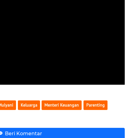
Mulyani
Keluarga
Menteri Keuangan
Parenting
Beri Komentar