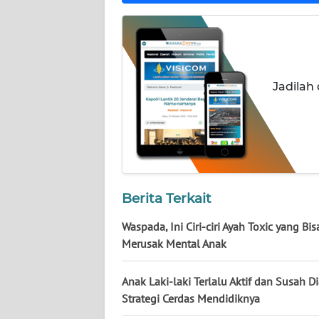
NUSANTARA
WN
JOGJA
Jadilah
WN
JATIM
WN
BALI
Berita Terkait
WN
KALBAR
Waspada, Ini Ciri-ciri Ayah Toxic yang Bis
Merusak Mental Anak
WN
KALTENG
Anak Laki-laki Terlalu Aktif dan Susah Di
Strategi Cerdas Mendidiknya
WN