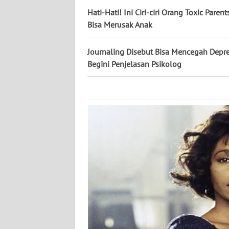
KALTARA
Hati-Hati! Ini Ciri-ciri Orang Toxic Paren
Bisa Merusak Anak
WN
KALSEL
Journaling Disebut Bisa Mencegah Depre
Begini Penjelasan Psikolog
WN
KALTIM
WN
SULSEL
WN
GORONTALO
WN
SULUT
WN
MALUKU