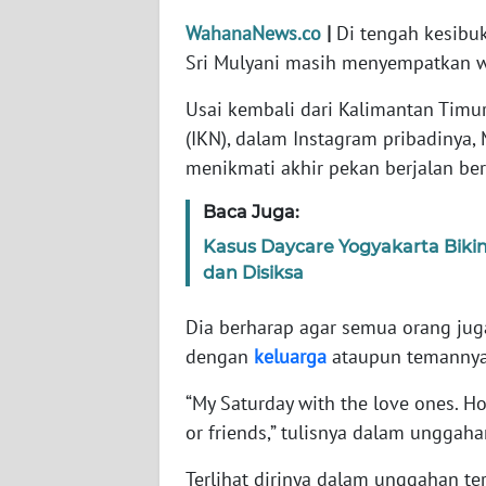
WahanaNews.co
|
Di tengah kesibu
WN
Sri Mulyani masih menyempatkan w
NTT
Usai kembali dari Kalimantan Tim
WN
(IKN), dalam Instagram pribadiny
KEPRI
menikmati akhir pekan berjalan ber
Baca Juga:
WN
PAPUA
Kasus Daycare Yogyakarta Biki
dan Disiksa
WN
PAPUA
Dia berharap agar semua orang juga
BARAT
dengan
keluarga
ataupun temannya
WN
“My Saturday with the love ones. H
RIAU
or friends,” tulisnya dalam unggah
Terlihat dirinya dalam unggahan t
WN