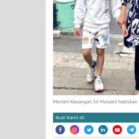
KARIR
DISCLAIMER
Wahana
News
Regional
WN
SUMUT
WN
JAKARTA
Menteri Keuangan Sri Mulyani habiskan a
WN
JABAR
Ikuti Kami di:
WN
BANTEN