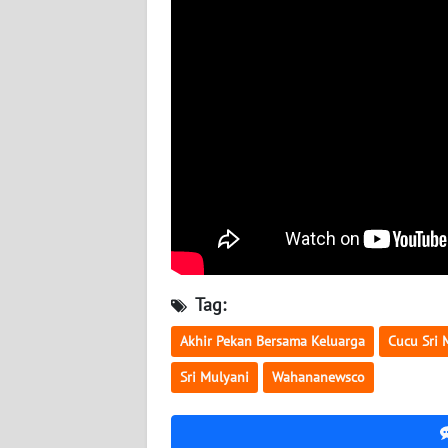
BABEL
WN
SUMBAR
WN
SUMSEL
WN
BENGKULU
WN
Tag:
LAMPUNG
Akhir Pekan Bersama Keluarga
Cucu Sri 
WN
Sri Mulyani
Wahananewsco
JATENG
WN