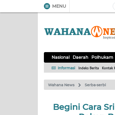
MENU
WAHANA
Tutup
TV
NASIONAL
DAERAH
POLHUKAM
KRIMINAL
EKUIN
SAINS-
KESEHATAN
INTERNASIONAL
Nasional
Daerah
Polhukam
TEKNO
Informasi
Indeks Berita
Kontak 
SERBA-
PENDIDIKAN
OLAHRAGA
OPINI
SERBI
Wahana News
Serba-serbi
EDITORIAL
Begini Cara Sr
Informasi