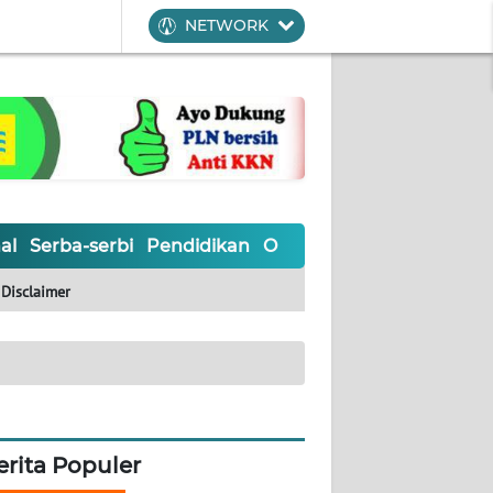
NETWORK
al
Serba-serbi
Pendidikan
Olahraga
Opini
Editoria
Disclaimer
erita Populer