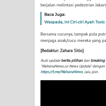
SERAMBI
berjalan melintasi pedestrian Jakart
Baca Juga:
WN
JAMBI
Waspada, Ini Ciri-ciri Ayah Tox
WN
Bersama cucunya, tampak pula putri
SULTRA
menjaga anak/cucu mereka yang pal
[Redaktur: Zahara Sitio]
WN
NTB
Ikuti update
berita pilihan
dan
breaking
"WahanaNews.co News Update" dengan ins
WN
https://t.me/WahanaNews
, lalu join.
SULTENG
WN
SULBAR
WN