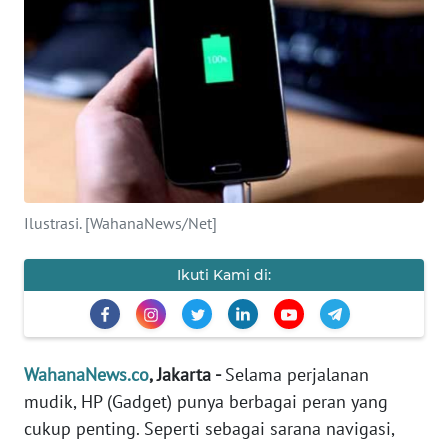
SAINS-TEKNO
KESEHATAN
INTERNASIONAL
SERBA-SERBI
Ilustrasi. [WahanaNews/Net]
PENDIDIKAN
Ikuti Kami di:
OLAHRAGA
OPINI
WahanaNews.co
, Jakarta -
Selama perjalanan
mudik, HP (Gadget) punya berbagai peran yang
EDITORIAL
cukup penting. Seperti sebagai sarana navigasi,