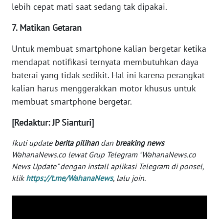
lebih cepat mati saat sedang tak dipakai.
WN
BABEL
7. Matikan Getaran
Untuk membuat smartphone kalian bergetar ketika
WN
SUMBAR
mendapat notifikasi ternyata membutuhkan daya
baterai yang tidak sedikit. Hal ini karena perangkat
WN
kalian harus menggerakkan motor khusus untuk
SUMSEL
membuat smartphone bergetar.
[Redaktur: JP Sianturi]
WN
BENGKULU
Ikuti update
berita pilihan
dan
breaking news
WahanaNews.co lewat Grup Telegram "WahanaNews.co
WN
News Update" dengan install aplikasi Telegram di ponsel,
LAMPUNG
klik
https://t.me/WahanaNews
, lalu join.
WN
JATENG