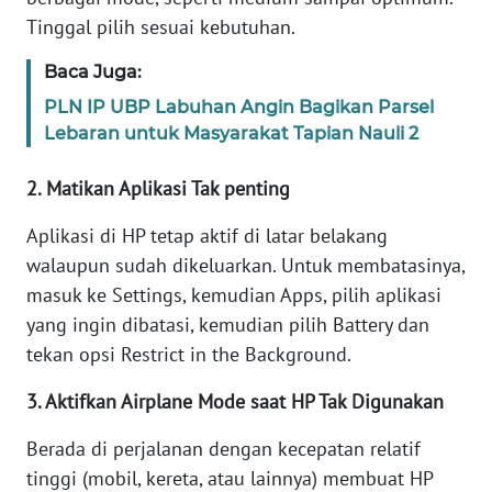
Tinggal pilih sesuai kebutuhan.
KARIR
Baca Juga:
PLN IP UBP Labuhan Angin Bagikan Parsel
DISCLAIMER
Lebaran untuk Masyarakat Tapian Nauli 2
Wahana
2. Matikan Aplikasi Tak penting
News
Regional
Aplikasi di HP tetap aktif di latar belakang
walaupun sudah dikeluarkan. Untuk membatasinya,
WN
SUMUT
masuk ke Settings, kemudian Apps, pilih aplikasi
yang ingin dibatasi, kemudian pilih Battery dan
WN
tekan opsi Restrict in the Background.
JAKARTA
3. Aktifkan Airplane Mode saat HP Tak Digunakan
WN
Berada di perjalanan dengan kecepatan relatif
JABAR
tinggi (mobil, kereta, atau lainnya) membuat HP