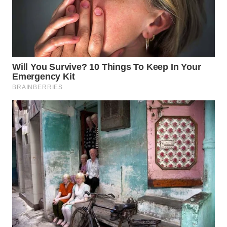
WN
TAPANULI
SELATAN
WN
TANJUNG
LESUNG
WN
KARO
WN
SIMALUNGUN
WN
LABUHANBATU
WN