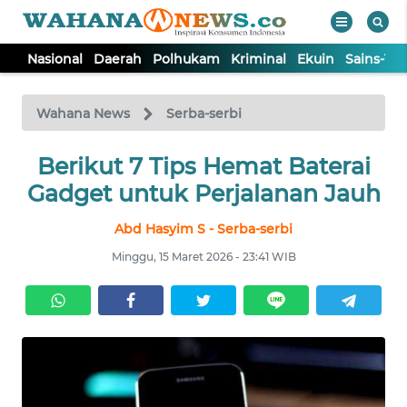
Nasional
Daerah
Polhukam
Kriminal
Ekuin
Sains-Te
WAHANA
Tutup
TV
Wahana News
Serba-serbi
NASIONAL
Berikut 7 Tips Hemat Baterai
Gadget untuk Perjalanan Jauh
DAERAH
Abd Hasyim S - Serba-serbi
Minggu, 15 Maret 2026 - 23:41 WIB
POLHUKAM
KRIMINAL
EKUIN