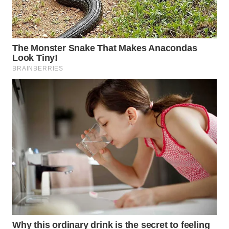
WN
INDRAMAYU
WN
KUNINGAN
WN
MAJALENGKA
WN
SUBANG
WN
SUKABUMI
WN
PURWAKARTA