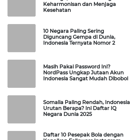
Keharmonisan dan Menjaga
PORTAL
Kesehatan
KONSUMEN
FORWAMKI
10 Negara Paling Sering
Diguncang Gempa di Dunia,
Indonesia Ternyata Nomor 2
ALPERKLINAS
FORJASIDA
Masih Pakai Password Ini?
NordPass Ungkap Jutaan Akun
Indonesia Sangat Mudah Dibobol
TAMBANG
NEWS
Somalia Paling Rendah, Indonesia
SITUNGIR
Urutan Berapa? Ini Daftar IQ
NEWS
Negara Dunia 2025
SIDIKALANG
NEWS
Daftar 10 Pesepak Bola dengan