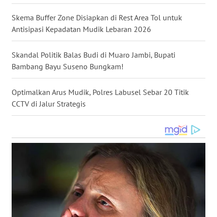
WN
Skema Buffer Zone Disiapkan di Rest Area Tol untuk
MALUKU
Antisipasi Kepadatan Mudik Lebaran 2026
WN
Skandal Politik Balas Budi di Muaro Jambi, Bupati
MALUT
Bambang Bayu Suseno Bungkam!
WN
DAIRI
Optimalkan Arus Mudik, Polres Labusel Sebar 20 Titik
CCTV di Jalur Strategis
WN
DANAU
TOBA
WN
NIAS
WN
LANGKAT