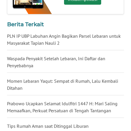
WN
KALTARA
Berita Terkait
WN
KALSEL
PLN IP UBP Labuhan Angin Bagikan Parsel Lebaran untuk
Masyarakat Tapian Nauli 2
WN
KALTIM
Waspada Penyakit Setelah Lebaran, Ini Daftar dan
Penyebabnya
WN
SULSEL
Momen Lebaran Yaqut: Sempat di Rumah, Lalu Kembali
Ditahan
WN
GORONTALO
Prabowo Ucapkan Selamat Idulfitri 1447 H: Mari Saling
Memaafkan, Perkuat Persatuan di Tengah Tantangan
WN
SULUT
Tips Rumah Aman saat Ditinggal Liburan