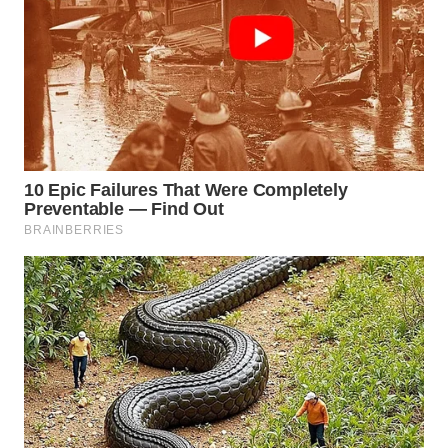
WN
SUMEDANG
WN
CIANJUR
WN
KEPULAUAN
SERIBU
WN
TANGERANG
WN
BINJAI
WN
CIREBON