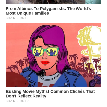
TAPANULI
TENGAH
WN DELI
SERDANG
WN
TEBING
TINGGI
WN
PAKPAK
WN
KARAWANG
WN
BEKASI