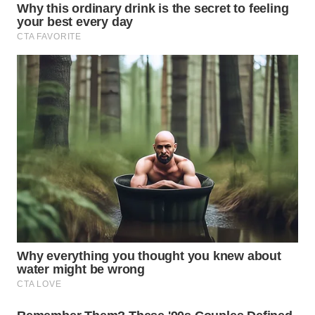
WAHANA
LISTRIK
WAHANA
TRAVEL
WAHANA
TV
WAHANANEWS
ID
WAHANANEWS
CO ID
WAHANANEWS
NET