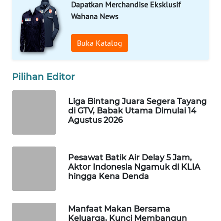
Dapatkan Merchandise Eksklusif
Wahana News
MAWAKA
ID
Buka Katalog
MARTABAT
NET
Pilihan Editor
PLN
WATCH
Liga Bintang Juara Segera Tayang
di GTV, Babak Utama Dimulai 14
Agustus 2026
MKLI
LPKKI
Pesawat Batik Air Delay 5 Jam,
Aktor Indonesia Ngamuk di KLIA
hingga Kena Denda
LKKI
KOPEKLIN
Manfaat Makan Bersama
Keluarga, Kunci Membangun