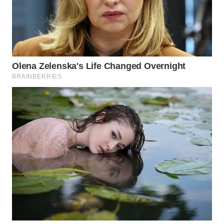
Wahana
Media
Group
WAHANA
NEWS
WAHANA
TANI
WAHANA
ADVOKAT
WAHANA
INFRASTRUKTUR
WAHANA
KONSUMEN