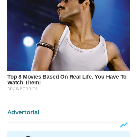
WAHANA
DESA
WISATA
LAPAK
WAHANA
Wahana
Network
KONSUMEN
LISTRIK
MASYARAKAT
KELISTRIKAN
Advertorial
WALINKI
ID