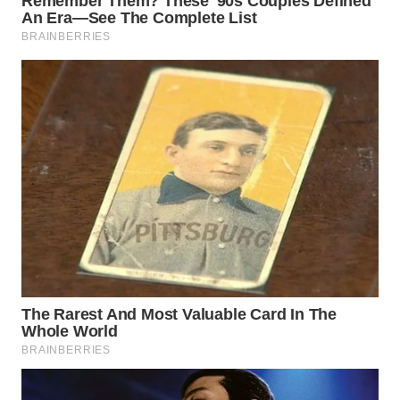
WAHANA
SPORT
WAHANA
UMKM
WAHANA
SELEB
WAHANA
PERSONA
WAHANA
OTOMOTIF
WAHANA
HEALTH