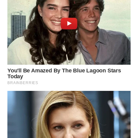
WN
NATUNA
WN
BINTAN
WN
MANDALIKA
WN
LIKUPANG
WN
LABUANBAJO
WN
BORNEO