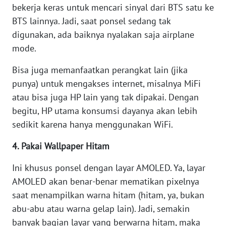
bekerja keras untuk mencari sinyal dari BTS satu ke
WN
BANTEN
BTS lainnya. Jadi, saat ponsel sedang tak
digunakan, ada baiknya nyalakan saja airplane
WN
mode.
NTT
Bisa juga memanfaatkan perangkat lain (jika
punya) untuk mengakses internet, misalnya MiFi
WN
KEPRI
atau bisa juga HP lain yang tak dipakai. Dengan
begitu, HP utama konsumsi dayanya akan lebih
WN
sedikit karena hanya menggunakan WiFi.
PAPUA
4. Pakai Wallpaper Hitam
WN
Ini khusus ponsel dengan layar AMOLED. Ya, layar
PAPUA
BARAT
AMOLED akan benar-benar mematikan pixelnya
saat menampilkan warna hitam (hitam, ya, bukan
WN
abu-abu atau warna gelap lain). Jadi, semakin
RIAU
banyak bagian layar yang berwarna hitam, maka