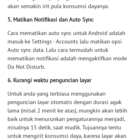
akan semakin irit pula konsumsi dayanya.
WN
SERAMBI
5. Matikan Notifikasi dan Auto Sync
Cara mematikan auto sync untuk Android adalah
WN
JAMBI
masuk ke Settings - Accounts lalu matikan opsi
Auto sync data. Lalu cara termudah untuk
WN
mematikan notifikasi adalah mengaktifkan mode
SULTRA
Do Not Disturb.
6. Kurangi waktu penguncian layar
WN
NTB
Untuk anda yang terbiasa menggunakan
penguncian layar otomatis dengan durasi agak
WN
SULTENG
lama (misal 2 menit ke atas), mungkin akan lebih
baik untuk menurunkan pengaturannya menjadi,
WN
misalnya 15 detik, saat mudik. Tujuannya tentu
SULBAR
untuk mengirit konsumsi daya, karena layar akan