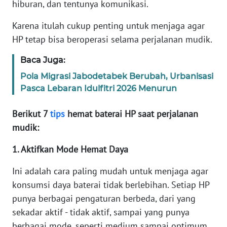
hiburan, dan tentunya komunikasi.
Informasi
Karena itulah cukup penting untuk menjaga agar
INDEKS
BERITA
HP tetap bisa beroperasi selama perjalanan mudik.
Baca Juga:
KONTAK
KAMI
Pola Migrasi Jabodetabek Berubah, Urbanisasi
Pasca Lebaran Idulfitri 2026 Menurun
INFO
IKLAN
Berikut 7
tips
hemat baterai HP saat perjalanan
mudik:
TENTANG
1. Aktifkan Mode Hemat Daya
KAMI
Ini adalah cara paling mudah untuk menjaga agar
PEDOMAN
konsumsi daya baterai tidak berlebihan. Setiap HP
MEDIA
SIBER
punya berbagai pengaturan berbeda, dari yang
sekadar aktif - tidak aktif, sampai yang punya
REDAKSI
berbagai mode, seperti medium sampai optimum.