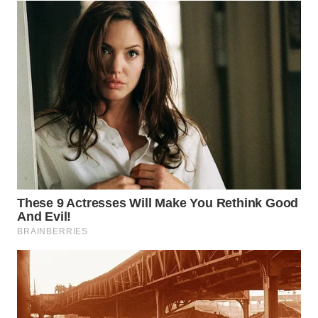
WN
BOGOR
WN
DEPOK
WN
TAPANULI
UTARA
WN
SAMOSIR
WN
PADANG
LAWAS