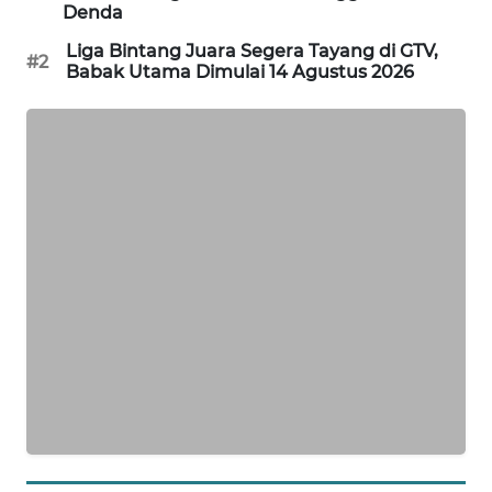
Denda
KARING
NEWS
Liga Bintang Juara Segera Tayang di GTV,
#2
Babak Utama Dimulai 14 Agustus 2026
JURNAL
MARITIM
HUMBANG
NEWS
GARONGGANG
NEWS
FISUELRI
ID
ENERGI
NEWS