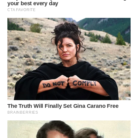
WN
PRIANGAN
TIMUR
WN
SEMARANG
WN
SOLO
WN
BOROBUDUR
WN
MADURA
WN
SURABAYA