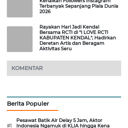
Kenaikan Followers Instagram
Terbanyak Sepanjang Piala Dunia
SIBARAGAS
2026
NEWS
Rayakan Hari Jadi Kendal
METRO
Bersama RCTI di "I LOVE RCTI
SIANTAR
KABUPATEN KENDAL", Hadirkan
NEWS
Deretan Artis dan Beragam
Aktivitas Seru
METRO
MEDAN
KOMENTAR
NEWS
METRO
JAKARTA
NEWS
Berita Populer
KRT
NEWS
Pesawat Batik Air Delay 5 Jam, Aktor
#1
Indonesia Ngamuk di KLIA hingga Kena