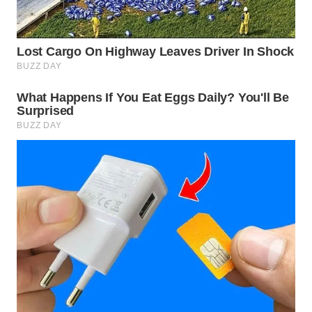
WN
NATUNA
WN
BINTAN
WN
MANDALIKA
WN
LIKUPANG
WN
LABUANBAJO
WN
BORNEO