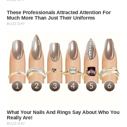
TAPANULI
TENGAH
WN DELI
SERDANG
WN
TEBING
TINGGI
WN
PAKPAK
WN
KARAWANG
WN
BEKASI