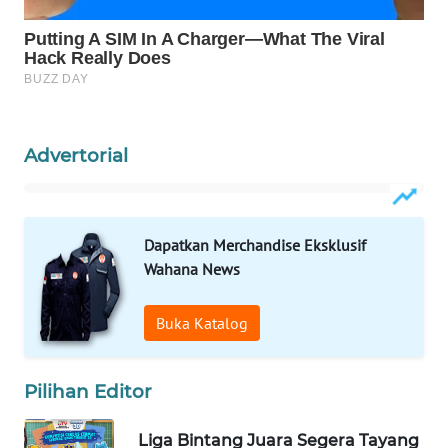
Wahana
Media
Group
WAHANA
NEWS
Advertorial
WAHANA
TANI
Dapatkan Merchandise Eksklusif
WAHANA
Wahana News
ADVOKAT
Buka Katalog
WAHANA
INFRASTRUKTUR
Pilihan Editor
WAHANA
KONSUMEN
Liga Bintang Juara Segera Tayang