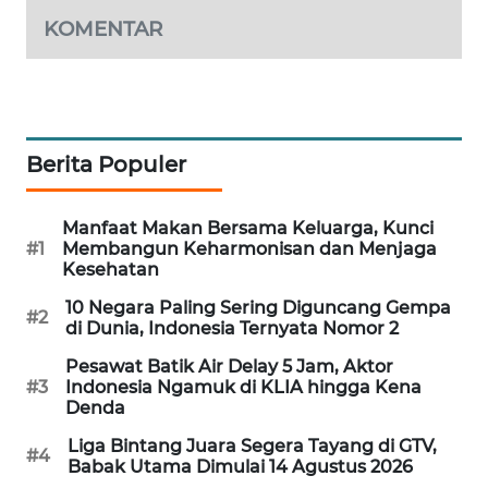
WAHANA
KOMENTAR
DESA
WISATA
LAPAK
WAHANA
Berita Populer
Wahana
Network
Manfaat Makan Bersama Keluarga, Kunci
#1
Membangun Keharmonisan dan Menjaga
Kesehatan
KONSUMEN
LISTRIK
10 Negara Paling Sering Diguncang Gempa
#2
di Dunia, Indonesia Ternyata Nomor 2
MASYARAKAT
Pesawat Batik Air Delay 5 Jam, Aktor
#3
Indonesia Ngamuk di KLIA hingga Kena
KELISTRIKAN
Denda
WALINKI
Liga Bintang Juara Segera Tayang di GTV,
#4
Babak Utama Dimulai 14 Agustus 2026
ID