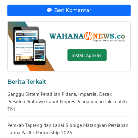
WN
Beri Komentar
NUSANTARA
WN
JOGJA
WN
Install Aplikasi
JATIM
WN
Berita Terkait
BALI
Ganggu Sistem Peradilan Pidana, Imparsial Desak
WN
Presiden Prabowo Cabut Perpres Pengamanan Jaksa oleh
KALBAR
TNI
WN
Pemkab Tapteng dan Lanal Sibolga Matangkan Persiapan
KALTENG
Latma Pacific Partnership 2026