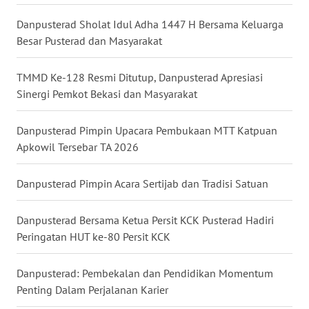
WN
Danpusterad Sholat Idul Adha 1447 H Bersama Keluarga
KALTARA
Besar Pusterad dan Masyarakat
WN
TMMD Ke-128 Resmi Ditutup, Danpusterad Apresiasi
KALSEL
Sinergi Pemkot Bekasi dan Masyarakat
WN
Danpusterad Pimpin Upacara Pembukaan MTT Katpuan
KALTIM
Apkowil Tersebar TA 2026
WN
SULSEL
Danpusterad Pimpin Acara Sertijab dan Tradisi Satuan
WN
Danpusterad Bersama Ketua Persit KCK Pusterad Hadiri
GORONTALO
Peringatan HUT ke-80 Persit KCK
WN
Danpusterad: Pembekalan dan Pendidikan Momentum
SULUT
Penting Dalam Perjalanan Karier