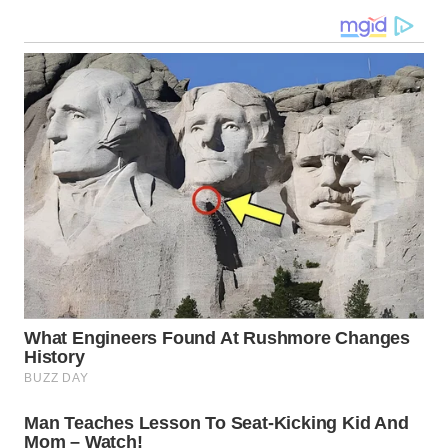
WN
MALUKU
WN
MALUT
WN
DAIRI
WN
DANAU
TOBA
WN
NIAS
WN
LANGKAT