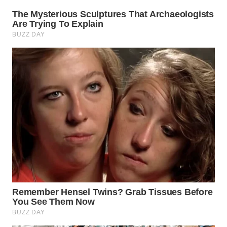
WN
BOGOR
WN
DEPOK
WN
TAPANULI
UTARA
WN
SAMOSIR
WN
PADANG
LAWAS