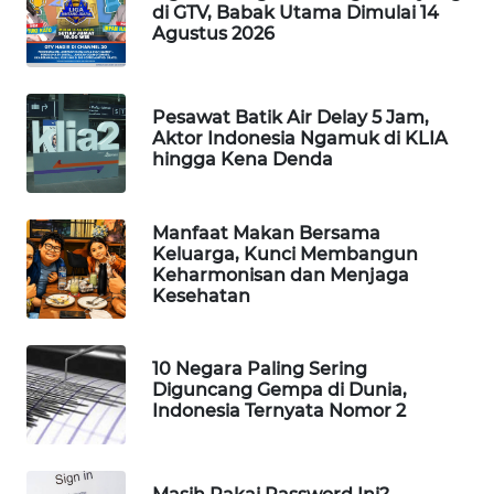
di GTV, Babak Utama Dimulai 14
WAHANA
Agustus 2026
LISTRIK
WAHANA
Pesawat Batik Air Delay 5 Jam,
TRAVEL
Aktor Indonesia Ngamuk di KLIA
hingga Kena Denda
WAHANA
TV
Manfaat Makan Bersama
Keluarga, Kunci Membangun
Keharmonisan dan Menjaga
WAHANANEWS
Kesehatan
ID
WAHANANEWS
10 Negara Paling Sering
CO ID
Diguncang Gempa di Dunia,
Indonesia Ternyata Nomor 2
WAHANANEWS
NET