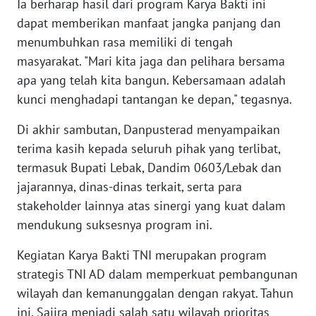
Ia berharap hasil dari program Karya Bakti ini
dapat memberikan manfaat jangka panjang dan
WN
SERAMBI
menumbuhkan rasa memiliki di tengah
masyarakat. "Mari kita jaga dan pelihara bersama
WN
apa yang telah kita bangun. Kebersamaan adalah
JAMBI
kunci menghadapi tantangan ke depan," tegasnya.
WN
Di akhir sambutan, Danpusterad menyampaikan
SULTRA
terima kasih kepada seluruh pihak yang terlibat,
termasuk Bupati Lebak, Dandim 0603/Lebak dan
WN
jajarannya, dinas-dinas terkait, serta para
NTB
stakeholder lainnya atas sinergi yang kuat dalam
mendukung suksesnya program ini.
WN
SULTENG
Kegiatan Karya Bakti TNI merupakan program
strategis TNI AD dalam memperkuat pembangunan
WN
wilayah dan kemanunggalan dengan rakyat. Tahun
SULBAR
ini, Sajira menjadi salah satu wilayah prioritas