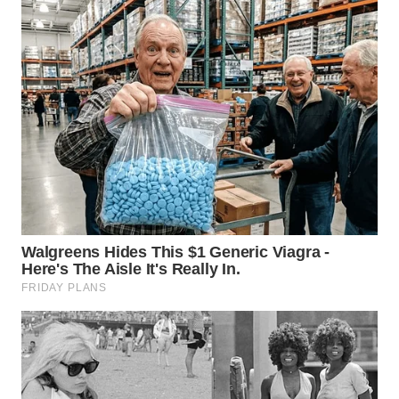
WN
SUMEDANG
WN
CIANJUR
WN
KEPULAUAN
SERIBU
WN
TANGERANG
WN
BINJAI
WN
CIREBON