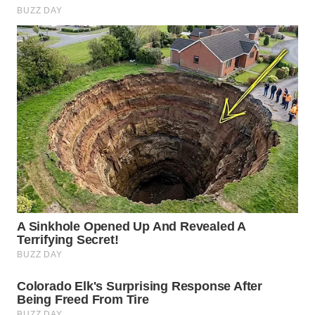
WN
TAPANULI
SELATAN
WN
TANJUNG
LESUNG
WN
KARO
WN
SIMALUNGUN
WN
LABUHANBATU
WN