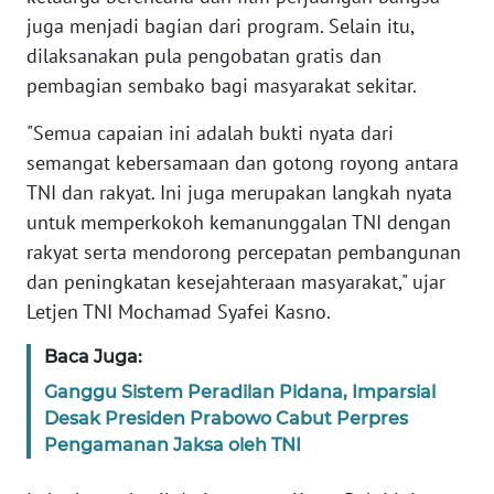
WN
juga menjadi bagian dari program. Selain itu,
BANTEN
dilaksanakan pula pengobatan gratis dan
pembagian sembako bagi masyarakat sekitar.
WN
NTT
"Semua capaian ini adalah bukti nyata dari
semangat kebersamaan dan gotong royong antara
WN
TNI dan rakyat. Ini juga merupakan langkah nyata
KEPRI
untuk memperkokoh kemanunggalan TNI dengan
rakyat serta mendorong percepatan pembangunan
WN
dan peningkatan kesejahteraan masyarakat," ujar
PAPUA
Letjen TNI Mochamad Syafei Kasno.
WN
Baca Juga:
PAPUA
BARAT
Ganggu Sistem Peradilan Pidana, Imparsial
Desak Presiden Prabowo Cabut Perpres
Pengamanan Jaksa oleh TNI
WN
RIAU