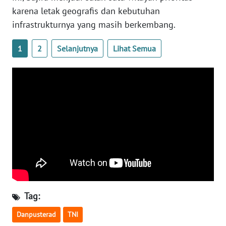
karena letak geografis dan kebutuhan
WN
infrastrukturnya yang masih berkembang.
BABEL
1
2
Selanjutnya
Lihat Semua
WN
SUMBAR
WN
SUMSEL
WN
BENGKULU
WN
LAMPUNG
Tag:
WN
JATENG
Danpusterad
TNI