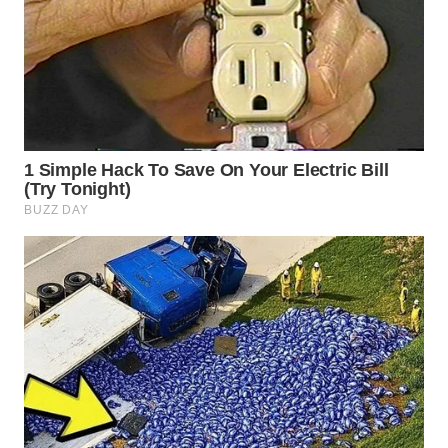
WN
PRIANGAN
TIMUR
WN
SEMARANG
WN
SOLO
WN
BOROBUDUR
WN
MADURA
WN
SURABAYA