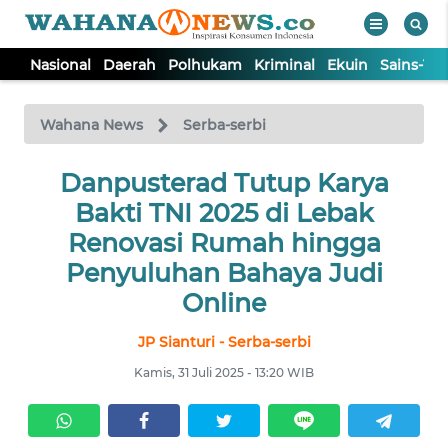
Nasional
Daerah
Polhukam
Kriminal
Ekuin
Sains-Te
WAHANA
Tutup
TV
Wahana News
Serba-serbi
NASIONAL
Danpusterad Tutup Karya
Bakti TNI 2025 di Lebak
DAERAH
Renovasi Rumah hingga
Penyuluhan Bahaya Judi
POLHUKAM
Online
JP Sianturi - Serba-serbi
KRIMINAL
Kamis, 31 Juli 2025 - 13:20 WIB
EKUIN