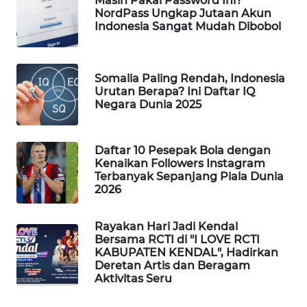
Masih Pakai Password Ini?
NordPass Ungkap Jutaan Akun
WAHANA
Indonesia Sangat Mudah Dibobol
SPORT
WAHANA
Somalia Paling Rendah, Indonesia
UMKM
Urutan Berapa? Ini Daftar IQ
Negara Dunia 2025
WAHANA
SELEB
Daftar 10 Pesepak Bola dengan
Kenaikan Followers Instagram
WAHANA
Terbanyak Sepanjang Piala Dunia
PERSONA
2026
WAHANA
Rayakan Hari Jadi Kendal
OTOMOTIF
Bersama RCTI di "I LOVE RCTI
KABUPATEN KENDAL", Hadirkan
Deretan Artis dan Beragam
WAHANA
Aktivitas Seru
HEALTH