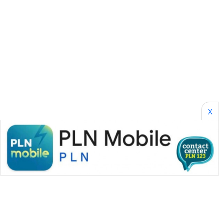
SONYA
ASA
NEWS
X