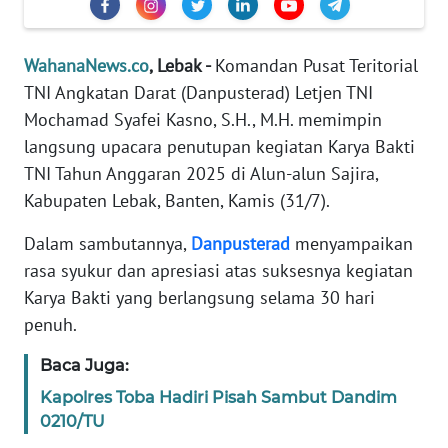
Informasi
INDEKS
WahanaNews.co
, Lebak -
Komandan Pusat Teritorial
BERITA
TNI Angkatan Darat (Danpusterad) Letjen TNI
Mochamad Syafei Kasno, S.H., M.H. memimpin
KONTAK
langsung upacara penutupan kegiatan Karya Bakti
KAMI
TNI Tahun Anggaran 2025 di Alun-alun Sajira,
Kabupaten Lebak, Banten, Kamis (31/7).
INFO
IKLAN
Dalam sambutannya,
Danpusterad
menyampaikan
rasa syukur dan apresiasi atas suksesnya kegiatan
TENTANG
KAMI
Karya Bakti yang berlangsung selama 30 hari
penuh.
PEDOMAN
Baca Juga:
MEDIA
SIBER
Kapolres Toba Hadiri Pisah Sambut Dandim
0210/TU
REDAKSI