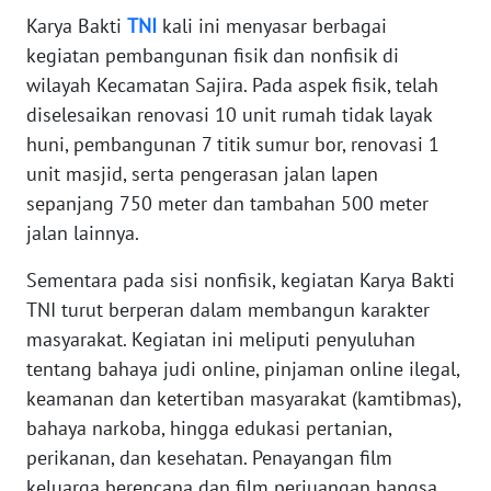
Karya Bakti
TNI
kali ini menyasar berbagai
KARIR
kegiatan pembangunan fisik dan nonfisik di
wilayah Kecamatan Sajira. Pada aspek fisik, telah
DISCLAIMER
diselesaikan renovasi 10 unit rumah tidak layak
huni, pembangunan 7 titik sumur bor, renovasi 1
Wahana
unit masjid, serta pengerasan jalan lapen
News
sepanjang 750 meter dan tambahan 500 meter
Regional
jalan lainnya.
WN
Sementara pada sisi nonfisik, kegiatan Karya Bakti
SUMUT
TNI turut berperan dalam membangun karakter
masyarakat. Kegiatan ini meliputi penyuluhan
WN
tentang bahaya judi online, pinjaman online ilegal,
JAKARTA
keamanan dan ketertiban masyarakat (kamtibmas),
bahaya narkoba, hingga edukasi pertanian,
WN
JABAR
perikanan, dan kesehatan. Penayangan film
keluarga berencana dan film perjuangan bangsa