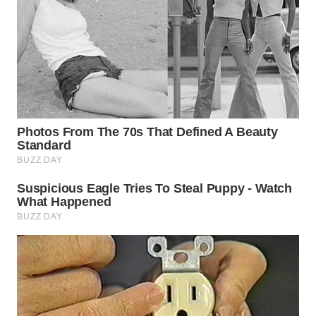
WN
INDRAMAYU
WN
KUNINGAN
WN
MAJALENGKA
WN
SUBANG
WN
SUKABUMI
WN
PURWAKARTA