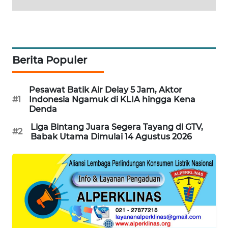
MAWAKA
ID
MARTABAT
Berita Populer
NET
Pesawat Batik Air Delay 5 Jam, Aktor
PLN
#1
Indonesia Ngamuk di KLIA hingga Kena
WATCH
Denda
Liga Bintang Juara Segera Tayang di GTV,
MKLI
#2
Babak Utama Dimulai 14 Agustus 2026
LPKKI
LKKI
KOPEKLIN