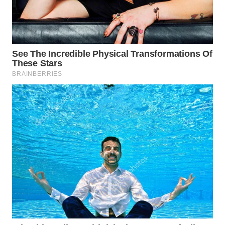
Wahana
Media
Group
WAHANA
NEWS
WAHANA
TANI
WAHANA
ADVOKAT
WAHANA
INFRASTRUKTUR
WAHANA
KONSUMEN