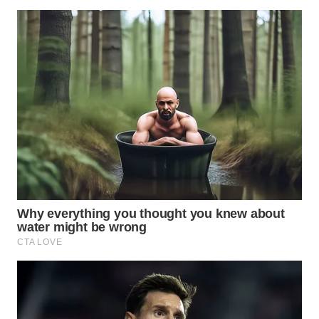
WN
PRIANGAN
TIMUR
WN
SEMARANG
WN
SOLO
WN
BOROBUDUR
WN
MADURA
WN
SURABAYA