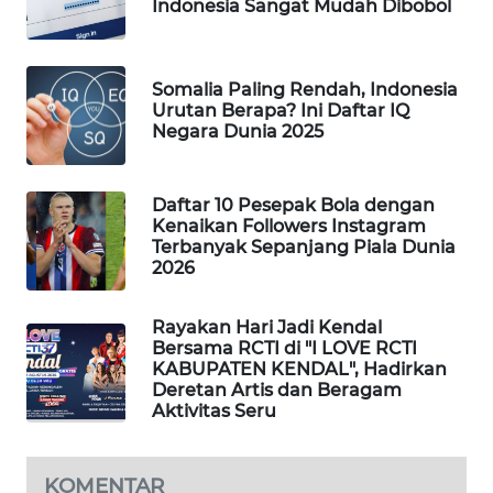
Indonesia Sangat Mudah Dibobol
WAHANA
DESA
WISATA
Somalia Paling Rendah, Indonesia
Urutan Berapa? Ini Daftar IQ
LAPAK
Negara Dunia 2025
WAHANA
Daftar 10 Pesepak Bola dengan
Wahana
Kenaikan Followers Instagram
Network
Terbanyak Sepanjang Piala Dunia
2026
KONSUMEN
LISTRIK
Rayakan Hari Jadi Kendal
Bersama RCTI di "I LOVE RCTI
MASYARAKAT
KABUPATEN KENDAL", Hadirkan
Deretan Artis dan Beragam
KELISTRIKAN
Aktivitas Seru
WALINKI
ID
KOMENTAR