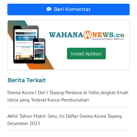
Beri Komentar
WN
SERAMBI
WN
JAMBI
Install Aplikasi
WN
SULTRA
WN
Berita Terkait
NTB
Drama Korea I Dol I Tayang Perdana di Vidio, Angkat Kisah
Idola yang Terjerat Kasus Pembunuhan
WN
SULTENG
Akhir Tahun Makin Seru, Ini Daftar Drama Korea Tayang
Desember 2025
WN
SULBAR