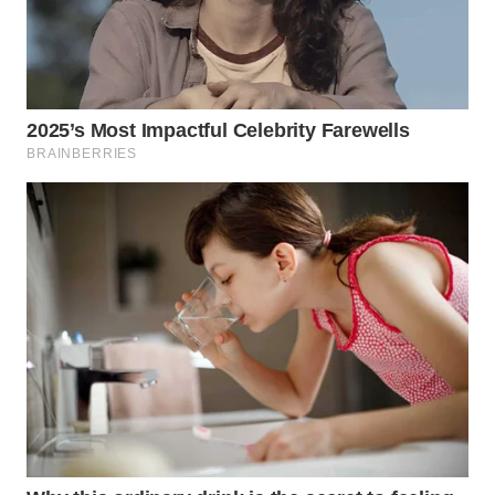
WN
MALUKU
WN
MALUT
WN
DAIRI
WN
DANAU
TOBA
WN
NIAS
WN
LANGKAT