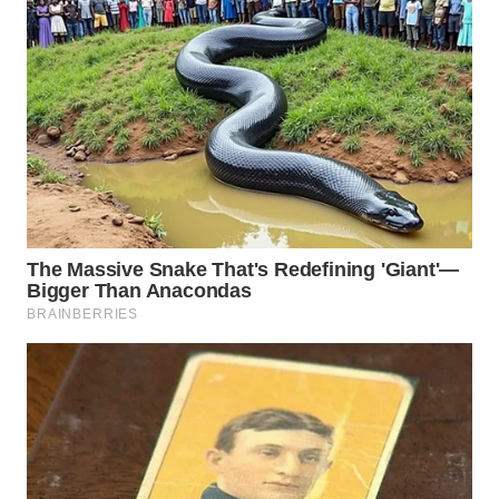
WN
BOGOR
WN
DEPOK
WN
TAPANULI
UTARA
WN
SAMOSIR
WN
PADANG
LAWAS