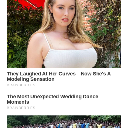
TAPANULI
TENGAH
WN DELI
SERDANG
WN
TEBING
TINGGI
WN
PAKPAK
WN
KARAWANG
WN
BEKASI