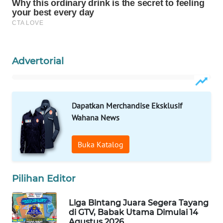
WAHANA
LISTRIK
WAHANA
Advertorial
TRAVEL
WAHANA
TV
Dapatkan Merchandise Eksklusif
Wahana News
WAHANANEWS
ID
Buka Katalog
WAHANANEWS
CO ID
Pilihan Editor
WAHANANEWS
Liga Bintang Juara Segera Tayang
NET
di GTV, Babak Utama Dimulai 14
Agustus 2026