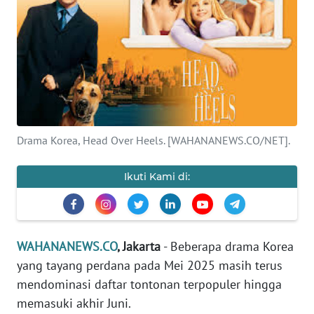
SAINS-TEKNO
KESEHATAN
INTERNASIONAL
SERBA-SERBI
Drama Korea, Head Over Heels. [WAHANANEWS.CO/NET].
PENDIDIKAN
Ikuti Kami di:
OLAHRAGA
OPINI
WAHANANEWS.CO
, Jakarta
- Beberapa drama Korea
yang tayang perdana pada Mei 2025 masih terus
EDITORIAL
mendominasi daftar tontonan terpopuler hingga
memasuki akhir Juni.