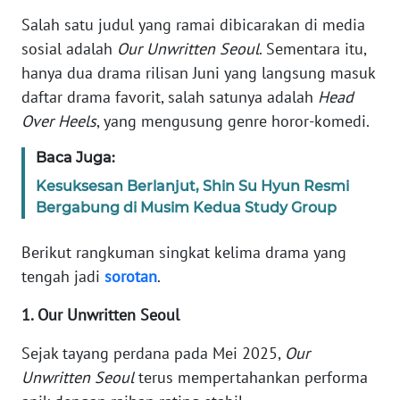
Informasi
Salah satu judul yang ramai dibicarakan di media
INDEKS
sosial adalah
Our Unwritten Seoul
. Sementara itu,
BERITA
hanya dua drama rilisan Juni yang langsung masuk
daftar drama favorit, salah satunya adalah
Head
KONTAK
Over Heels
, yang mengusung genre horor-komedi.
KAMI
Baca Juga:
INFO
Kesuksesan Berlanjut, Shin Su Hyun Resmi
IKLAN
Bergabung di Musim Kedua Study Group
TENTANG
Berikut rangkuman singkat kelima drama yang
KAMI
tengah jadi
sorotan
.
PEDOMAN
1. Our Unwritten Seoul
MEDIA
SIBER
Sejak tayang perdana pada Mei 2025,
Our
Unwritten Seoul
terus mempertahankan performa
REDAKSI