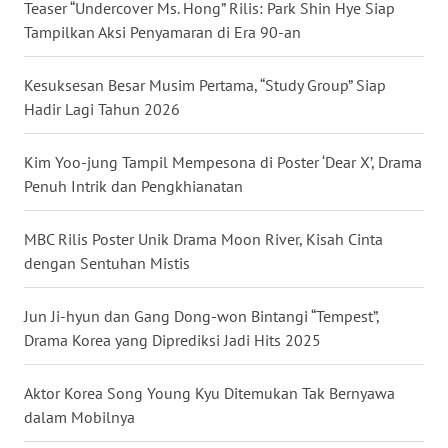
Teaser “Undercover Ms. Hong” Rilis: Park Shin Hye Siap
WN
Tampilkan Aksi Penyamaran di Era 90-an
BABEL
Kesuksesan Besar Musim Pertama, “Study Group” Siap
WN
Hadir Lagi Tahun 2026
SUMBAR
Kim Yoo-jung Tampil Mempesona di Poster ‘Dear X’, Drama
WN
Penuh Intrik dan Pengkhianatan
SUMSEL
MBC Rilis Poster Unik Drama Moon River, Kisah Cinta
WN
dengan Sentuhan Mistis
BENGKULU
Jun Ji-hyun dan Gang Dong-won Bintangi “Tempest”,
WN
Drama Korea yang Diprediksi Jadi Hits 2025
LAMPUNG
Aktor Korea Song Young Kyu Ditemukan Tak Bernyawa
WN
dalam Mobilnya
JATENG