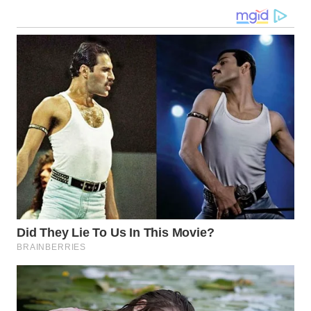
WN
NUSANTARA
WN
JOGJA
WN
JATIM
WN
BALI
WN
KALBAR
WN
KALTENG