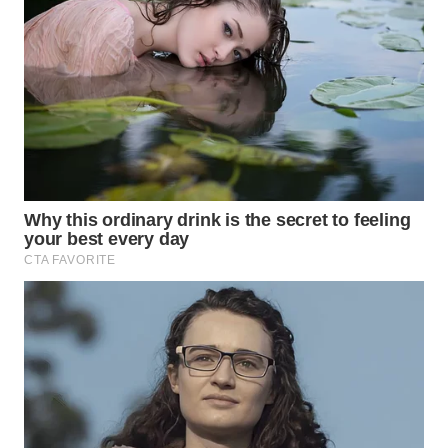
WN
KALTARA
WN
KALSEL
WN
KALTIM
WN
SULSEL
WN
GORONTALO
WN
SULUT