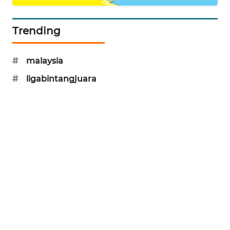
PORTAL
KONSUMEN
Trending
FORWAMKI
#
malaysia
ALPERKLINAS
#
ligabintangjuara
FORJASIDA
TAMBANG
NEWS
SITUNGIR
NEWS
SIDIKALANG
NEWS