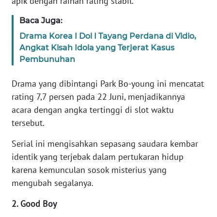
apik dengan raihan rating stabil.
Baca Juga:
KARIR
Drama Korea I Dol I Tayang Perdana di Vidio,
Angkat Kisah Idola yang Terjerat Kasus
DISCLAIMER
Pembunuhan
Wahana
Drama yang dibintangi Park Bo-young ini mencatat
News
Regional
rating 7,7 persen pada 22 Juni, menjadikannya
acara dengan angka tertinggi di slot waktu
WN
tersebut.
SUMUT
Serial ini mengisahkan sepasang saudara kembar
WN
identik yang terjebak dalam pertukaran hidup
JAKARTA
karena kemunculan sosok misterius yang
mengubah segalanya.
WN
JABAR
2. Good Boy