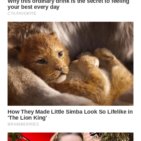
WN
TAPANULI
SELATAN
WN
TANJUNG
LESUNG
WN
KARO
WN
SIMALUNGUN
WN
LABUHANBATU
WN