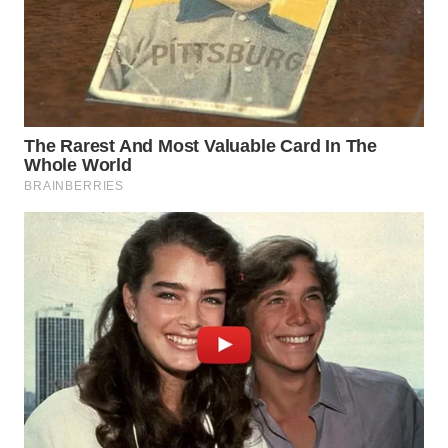
WN
SUMEDANG
WN
CIANJUR
WN
KEPULAUAN
SERIBU
WN
TANGERANG
WN
BINJAI
WN
CIREBON