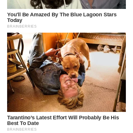
WN
INDRAMAYU
WN
KUNINGAN
WN
MAJALENGKA
WN
SUBANG
WN
SUKABUMI
WN
PURWAKARTA