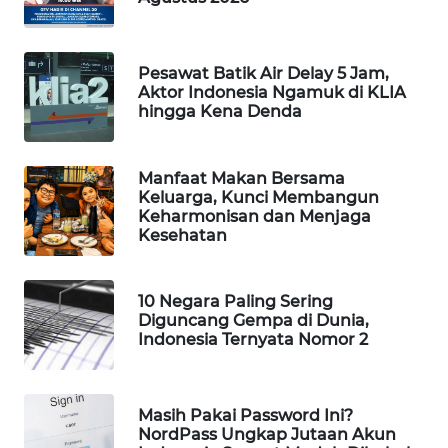
WAHANA
SPORT
Pesawat Batik Air Delay 5 Jam,
Aktor Indonesia Ngamuk di KLIA
WAHANA
hingga Kena Denda
UMKM
WAHANA
Manfaat Makan Bersama
SELEB
Keluarga, Kunci Membangun
Keharmonisan dan Menjaga
Kesehatan
WAHANA
PERSONA
10 Negara Paling Sering
Diguncang Gempa di Dunia,
WAHANA
Indonesia Ternyata Nomor 2
OTOMOTIF
WAHANA
Masih Pakai Password Ini?
HEALTH
NordPass Ungkap Jutaan Akun