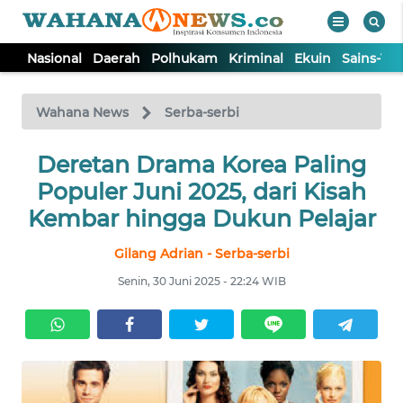
Nasional
Daerah
Polhukam
Kriminal
Ekuin
Sains-Te
WAHANA
Tutup
TV
Wahana News
Serba-serbi
NASIONAL
Deretan Drama Korea Paling
Populer Juni 2025, dari Kisah
DAERAH
Kembar hingga Dukun Pelajar
Gilang Adrian - Serba-serbi
POLHUKAM
Senin, 30 Juni 2025 - 22:24 WIB
KRIMINAL
EKUIN