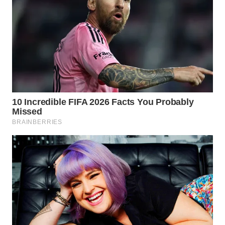
WN
NATUNA
WN
BINTAN
WN
MANDALIKA
WN
LIKUPANG
WN
LABUANBAJO
WN
BORNEO