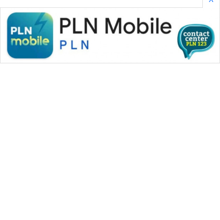
WAHANA MEDIA GROUP
|
|
|
WAHANA NEWS co
WAHANA TANI
WAHANA ADVOKAT
|
|
WAHANA INFRASTRUKTUR
WAHANA KONSUMEN
|
|
|
WAHANA LISTRIK
WAHANA TRAVEL
WAHANA TV