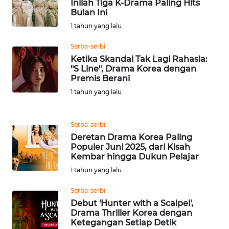
Inilah Tiga K-Drama Paling Hits
WN
Bulan Ini
BANTEN
1 tahun yang lalu
WN
Serba-serbi
NTT
Ketika Skandal Tak Lagi Rahasia:
"S Line", Drama Korea dengan
Premis Berani
WN
1 tahun yang lalu
KEPRI
WN
Serba-serbi
PAPUA
Deretan Drama Korea Paling
Populer Juni 2025, dari Kisah
Kembar hingga Dukun Pelajar
WN
PAPUA
1 tahun yang lalu
BARAT
Serba-serbi
Debut 'Hunter with a Scalpel',
WN
Drama Thriller Korea dengan
RIAU
Ketegangan Setiap Detik