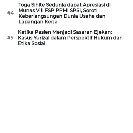
Toga Sihite Sedunia dapat Apresiasi di
WN
Munas VIII FSP PPMI SPSI, Soroti
KALTARA
#4
Keberlangsungan Dunia Usaha dan
Lapangan Kerja
WN
Ketika Pasien Menjadi Sasaran Ejekan:
KALSEL
#5
Kasus Yurizal dalam Perspektif Hukum dan
Etika Sosial
WN
KALTIM
WN
SULSEL
WN
GORONTALO
WN
SULUT