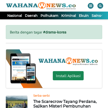
Nasional
Daerah
Polhukam
Kriminal
Ekuin
Sains-Te
WAHANA
Tutup
TV
Berita dengan tagar
#drama-korea
NASIONAL
DAERAH
POLHUKAM
Install Aplikasi
KRIMINAL
Serba-serbi
EKUIN
The Scarecrow Tayang Perdana,
Sajikan Misteri Pembunuhan