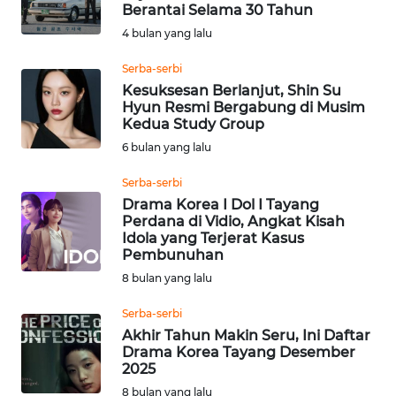
SAINS-TEKNO
Berantai Selama 30 Tahun
4 bulan yang lalu
KESEHATAN
Serba-serbi
Kesuksesan Berlanjut, Shin Su
Hyun Resmi Bergabung di Musim
INTERNASIONAL
Kedua Study Group
6 bulan yang lalu
SERBA-SERBI
Serba-serbi
Drama Korea I Dol I Tayang
PENDIDIKAN
Perdana di Vidio, Angkat Kisah
Idola yang Terjerat Kasus
Pembunuhan
OLAHRAGA
8 bulan yang lalu
OPINI
Serba-serbi
Akhir Tahun Makin Seru, Ini Daftar
Drama Korea Tayang Desember
EDITORIAL
2025
8 bulan yang lalu