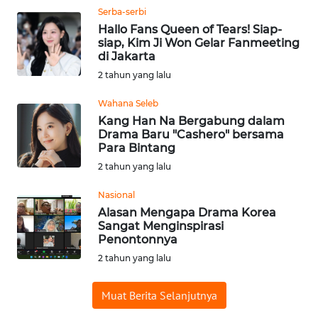
Serba-serbi
WN
Hallo Fans Queen of Tears! Siap-
BABEL
siap, Kim Ji Won Gelar Fanmeeting
di Jakarta
WN
2 tahun yang lalu
SUMBAR
Wahana Seleb
Kang Han Na Bergabung dalam
WN
Drama Baru "Cashero" bersama
SUMSEL
Para Bintang
2 tahun yang lalu
WN
BENGKULU
Nasional
Alasan Mengapa Drama Korea
Sangat Menginspirasi
WN
Penontonnya
LAMPUNG
2 tahun yang lalu
WN
Muat Berita Selanjutnya
JATENG