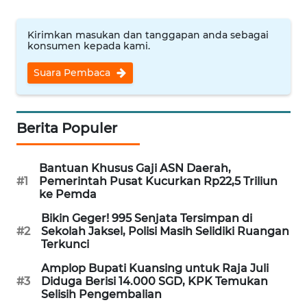
WN
NUSANTARA
Kirimkan masukan dan tanggapan anda sebagai
konsumen kepada kami.
WN
Suara Pembaca
JOGJA
WN
Berita Populer
JATIM
Bantuan Khusus Gaji ASN Daerah,
WN
#1
Pemerintah Pusat Kucurkan Rp22,5 Triliun
BALI
ke Pemda
Bikin Geger! 995 Senjata Tersimpan di
WN
#2
Sekolah Jaksel, Polisi Masih Selidiki Ruangan
KALBAR
Terkunci
Amplop Bupati Kuansing untuk Raja Juli
WN
#3
Diduga Berisi 14.000 SGD, KPK Temukan
KALTENG
Selisih Pengembalian