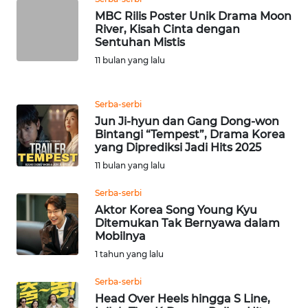
MBC Rilis Poster Unik Drama Moon
River, Kisah Cinta dengan
KARIR
Sentuhan Mistis
11 bulan yang lalu
DISCLAIMER
Wahana
Serba-serbi
News
Jun Ji-hyun dan Gang Dong-won
Regional
Bintangi “Tempest”, Drama Korea
yang Diprediksi Jadi Hits 2025
11 bulan yang lalu
WN
SUMUT
Serba-serbi
Aktor Korea Song Young Kyu
WN
Ditemukan Tak Bernyawa dalam
JAKARTA
Mobilnya
1 tahun yang lalu
WN
Serba-serbi
JABAR
Head Over Heels hingga S Line,