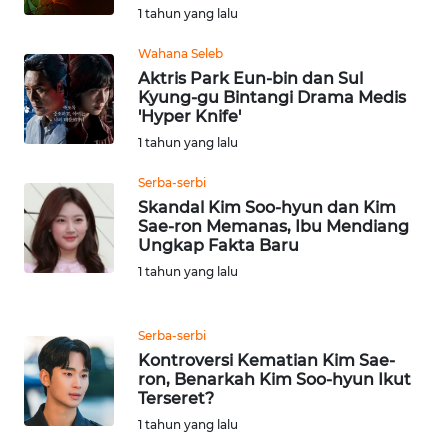
1 tahun yang lalu
WN
SERAMBI
Wahana Seleb
Aktris Park Eun-bin dan Sul
Kyung-gu Bintangi Drama Medis
WN
'Hyper Knife'
JAMBI
1 tahun yang lalu
WN
Serba-serbi
SULTRA
Skandal Kim Soo-hyun dan Kim
Sae-ron Memanas, Ibu Mendiang
Ungkap Fakta Baru
WN
1 tahun yang lalu
NTB
WN
Serba-serbi
SULTENG
Kontroversi Kematian Kim Sae-
ron, Benarkah Kim Soo-hyun Ikut
Terseret?
WN
SULBAR
1 tahun yang lalu