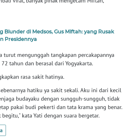
mbali viral, banyak pihak mengecam Miftah,
g Blunder di Medsos, Gus Miftah: yang Rusak
an Presidennya
rada turut mengunggah tangkapan percakapannya
a 72 tahun dan berasal dari Yogyakarta.
kapkan rasa sakit hatinya.
enarnya hatiku ya sakit sekali. Aku ini dari kecil
menjaga budayaku dengan sungguh-sungguh, tidak
etap pakai budi pekerti dan tata krama yang benar.
begitu," kata Yati dengan suara bergetar.
ua