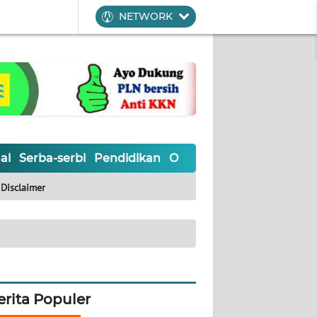
NETWORK
al
Serba-serbi
Pendidikan
Olahraga
Opini
Editoria
Disclaimer
erita Populer