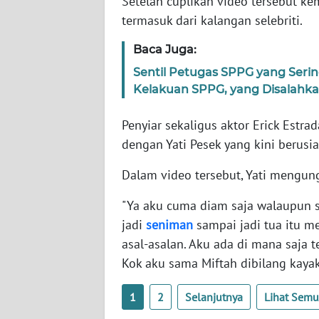
Setelah cuplikan video tersebut ke
SERAMBI
termasuk dari kalangan selebriti.
WN
Baca Juga:
JAMBI
Sentil Petugas SPPG yang Serin
Kelakuan SPPG, yang Disalahk
WN
SULTRA
Penyiar sekaligus aktor Erick Est
dengan Yati Pesek yang kini berusi
WN
NTB
Dalam video tersebut, Yati mengung
"Ya aku cuma diam saja walaupun seb
WN
SULTENG
jadi
seniman
sampai jadi tua itu 
asal-asalan. Aku ada di mana saja t
WN
Kok aku sama Miftah dibilang kayak 
SULBAR
1
2
Selanjutnya
Lihat Sem
WN