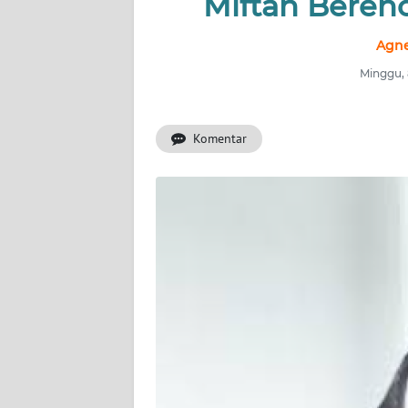
Miftah Beren
INDEKS
BERITA
Agne
Minggu,
KONTAK
KAMI
Komentar
INFO
IKLAN
TENTANG
KAMI
PEDOMAN
MEDIA
SIBER
REDAKSI