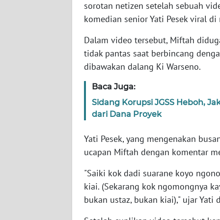
sorotan netizen setelah sebuah vi
komedian senior Yati Pesek viral di
WN
NTT
Dalam video tersebut, Miftah didu
tidak pantas saat berbincang denga
WN
dibawakan dalang Ki Warseno.
KEPRI
Baca Juga:
WN
Sidang Korupsi JGSS Heboh, Ja
PAPUA
dari Dana Proyek
WN
Yati Pesek, yang mengenakan busan
PAPUA
ucapan Miftah dengan komentar m
BARAT
"Saiki kok dadi suarane koyo ngon
WN
kiai. (Sekarang kok ngomongnya kay
RIAU
bukan ustaz, bukan kiai)," ujar Yati
WN