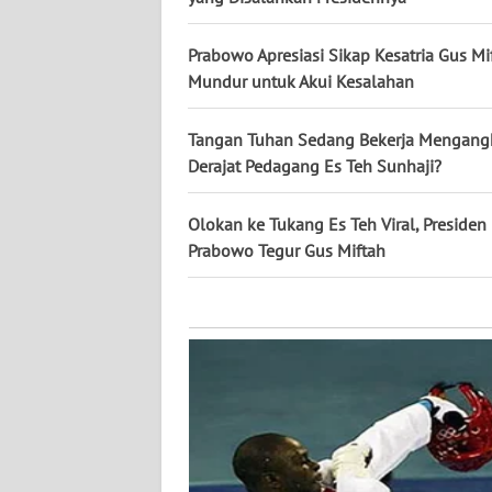
KALTARA
Prabowo Apresiasi Sikap Kesatria Gus Mi
WN
Mundur untuk Akui Kesalahan
KALSEL
Tangan Tuhan Sedang Bekerja Mengang
WN
KALTIM
Derajat Pedagang Es Teh Sunhaji?
WN
Olokan ke Tukang Es Teh Viral, Presiden
SULSEL
Prabowo Tegur Gus Miftah
WN
GORONTALO
WN
SULUT
WN
MALUKU