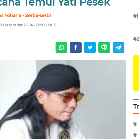
cana Temui Yati Pesek
s Yohana - Serba-serbi
#1
 8 Desember 2024 - 08:00 WIB
#
T
#
#