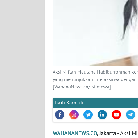
KARIR
DISCLAIMER
Wahana
News
Regional
WN
SUMUT
Aksi Miftah Maulana Habiburrohman kem
yang menunjukkan interaksinya dengan ko
WN
[WahanaNews.co/Istimewa].
JAKARTA
Ikuti Kami di:
WN
JABAR
WN
WAHANANEWS.CO
, Jakarta -
Aksi Mi
BANTEN