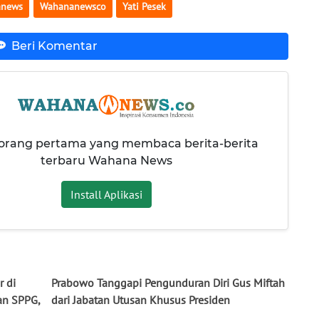
anews
Wahananewsco
Yati Pesek
Beri Komentar
 orang pertama yang membaca berita-berita
terbaru Wahana News
Install Aplikasi
r di
Prabowo Tanggapi Pengunduran Diri Gus Miftah
an SPPG,
dari Jabatan Utusan Khusus Presiden