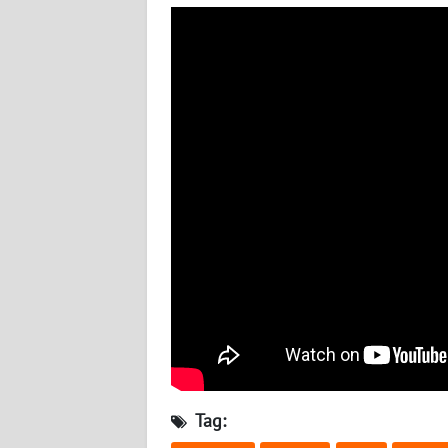
BABEL
WN
SUMBAR
WN
SUMSEL
WN
BENGKULU
WN
LAMPUNG
WN
JATENG
Tag:
WN