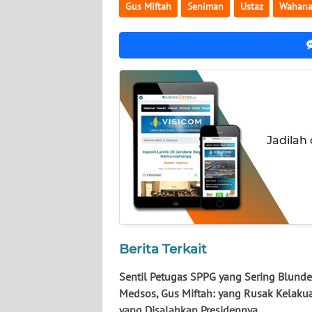
NUSANTARA
Gus Miftah
Seniman
Ustaz
Wahan
WN
JOGJA
WN
JATIM
Jadilah
WN
BALI
WN
KALBAR
WN
Berita Terkait
KALTENG
Sentil Petugas SPPG yang Sering Blunde
Medsos, Gus Miftah: yang Rusak Kelaku
WN
yang Disalahkan Presidennya