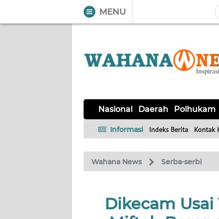
MENU
WAHANA
Tutup
TV
NASIONAL
DAERAH
POLHUKAM
KRIMINAL
EKUIN
SAINS-
KESEHATAN
INTERNASIONAL
Nasional
Daerah
Polhukam
TEKNO
Informasi
Indeks Berita
Kontak 
SERBA-
PENDIDIKAN
OLAHRAGA
OPINI
SERBI
Wahana News
Serba-serbi
EDITORIAL
Dikecam Usai 
Informasi