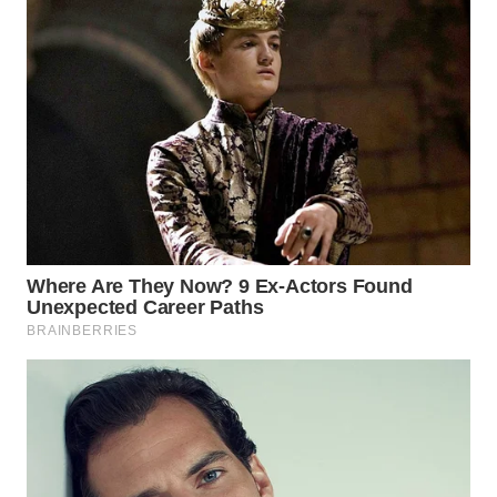
WAHANA
LISTRIK
WAHANA
TRAVEL
WAHANA
TV
WAHANANEWS
ID
WAHANANEWS
CO ID
WAHANANEWS
NET