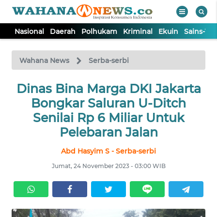
Nasional
Daerah
Polhukam
Kriminal
Ekuin
Sains-Te
WAHANA
Tutup
TV
Wahana News
Serba-serbi
NASIONAL
Dinas Bina Marga DKI Jakarta
Bongkar Saluran U-Ditch
DAERAH
Senilai Rp 6 Miliar Untuk
Pelebaran Jalan
POLHUKAM
Abd Hasyim S - Serba-serbi
Jumat, 24 November 2023 - 03:00 WIB
KRIMINAL
EKUIN