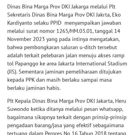
Dinas Bina Marga Prov DKI Jakarga melalui Plt
WN
Sekretaris Dinas Bina Marga Prov DKI Jakrta, Eko
SERAMBI
Kardiyanto selaku PPID menyampaikan jawaban
melalui surat nomor 1265/HM.03.01, tanggal 14
WN
November 2023 yang pada intinya mengatakan,
JAMBI
bahwa pembongkaran saluran u-ditch tersebut
adalah terkait pelebaran jalan menuju akses ramp
WN
SULTRA
tol Papanggo ke area Jakarta International Stadium
(JIS). Sementara jaminan pemeliharaan ditujukan
WN
kepada PPK dan masih berlaku sampai masa
NTB
berlaku jaminan habis.
WN
Plt Kepala Dinas Bina Marga Prov DKI Jakarta, Heru
SULTENG
Suwondo ketika ditanya melalui pesan whatsapp,
bagaimana sikapnya terkait dengan prinsip-prinsip
WN
pengadaan barang/jasa yang efektif sebagaimana
SULBAR
tertuang dalam Perpres No 16 Tahun 2018 tentang