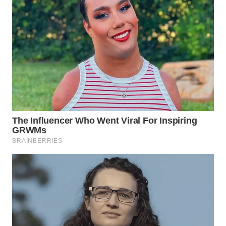
WN
PRIANGAN
TIMUR
WN
SEMARANG
WN
SOLO
WN
BOROBUDUR
WN
MADURA
WN
SURABAYA