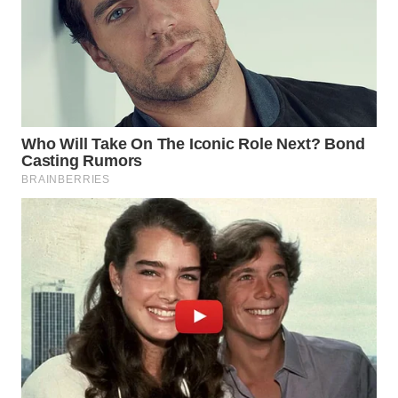
WAHANA
SPORT
WAHANA
UMKM
WAHANA
SELEB
WAHANA
PERSONA
WAHANA
OTOMOTIF
WAHANA
HEALTH