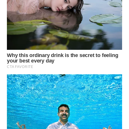
TAPANULI
TENGAH
WN DELI
SERDANG
WN
TEBING
TINGGI
WN
PAKPAK
WN
KARAWANG
WN
BEKASI