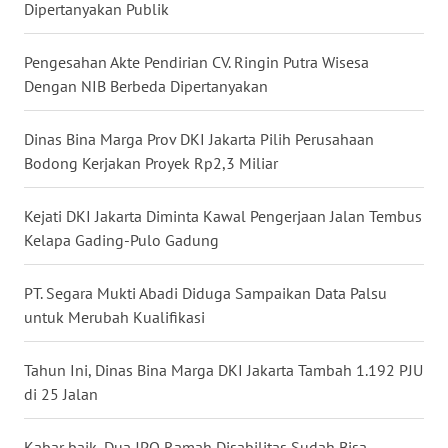
Dipertanyakan Publik
WN
KALTARA
Pengesahan Akte Pendirian CV. Ringin Putra Wisesa
Dengan NIB Berbeda Dipertanyakan
WN
KALSEL
Dinas Bina Marga Prov DKI Jakarta Pilih Perusahaan
Bodong Kerjakan Proyek Rp2,3 Miliar
WN
KALTIM
Kejati DKI Jakarta Diminta Kawal Pengerjaan Jalan Tembus
Kelapa Gading-Pulo Gadung
WN
SULSEL
PT. Segara Mukti Abadi Diduga Sampaikan Data Palsu
untuk Merubah Kualifikasi
WN
GORONTALO
Tahun Ini, Dinas Bina Marga DKI Jakarta Tambah 1.192 PJU
WN
di 25 Jalan
SULUT
Kabar baik, Dua JPO Ramah Disabilitas Sudah Bisa