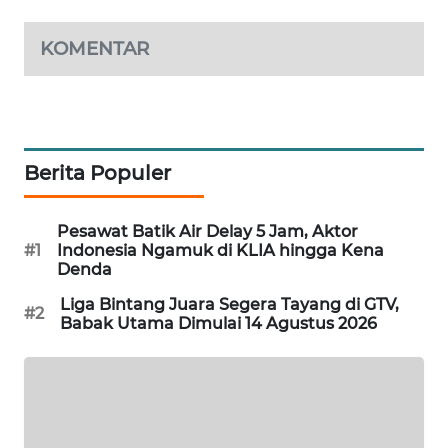
SIBARAGAS
KOMENTAR
NEWS
METRO
SIANTAR
NEWS
Berita Populer
METRO
MEDAN
Pesawat Batik Air Delay 5 Jam, Aktor
NEWS
#1
Indonesia Ngamuk di KLIA hingga Kena
Denda
METRO
Liga Bintang Juara Segera Tayang di GTV,
JAKARTA
#2
Babak Utama Dimulai 14 Agustus 2026
NEWS
KRT
NEWS