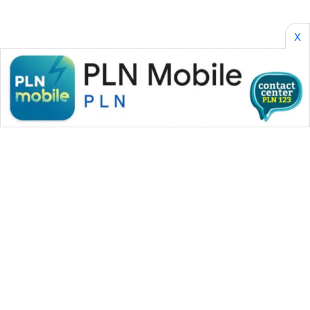
X
WAHANA MEDIA GROUP
|
|
|
WAHANA NEWS co
WAHANA TANI
WAHANA ADVOKAT