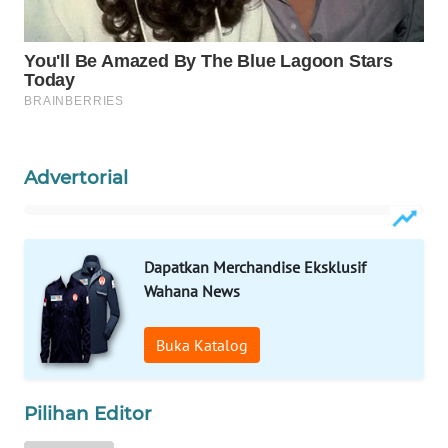
WAHANA
DESA
WISATA
LAPAK
WAHANA
Advertorial
Wahana
Network
KONSUMEN
Dapatkan Merchandise Eksklusif
LISTRIK
Wahana News
MASYARAKAT
Buka Katalog
KELISTRIKAN
WALINKI
Pilihan Editor
ID