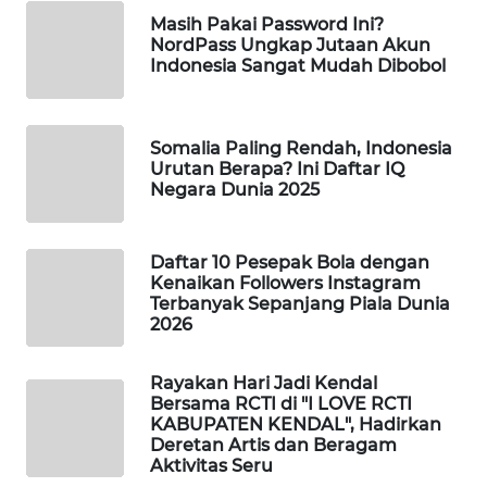
PORTAL
Masih Pakai Password Ini?
KONSUMEN
NordPass Ungkap Jutaan Akun
Indonesia Sangat Mudah Dibobol
FORWAMKI
Somalia Paling Rendah, Indonesia
ALPERKLINAS
Urutan Berapa? Ini Daftar IQ
Negara Dunia 2025
FORJASIDA
Daftar 10 Pesepak Bola dengan
TAMBANG
Kenaikan Followers Instagram
NEWS
Terbanyak Sepanjang Piala Dunia
2026
SITUNGIR
NEWS
Rayakan Hari Jadi Kendal
Bersama RCTI di "I LOVE RCTI
KABUPATEN KENDAL", Hadirkan
SIDIKALANG
Deretan Artis dan Beragam
NEWS
Aktivitas Seru