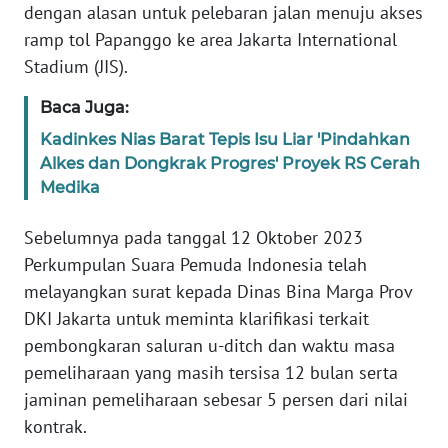
dengan alasan untuk pelebaran jalan menuju akses
WN
ramp tol Papanggo ke area Jakarta International
BANTEN
Stadium (JIS).
WN
Baca Juga:
NTT
Kadinkes Nias Barat Tepis Isu Liar 'Pindahkan
Alkes dan Dongkrak Progres' Proyek RS Cerah
WN
KEPRI
Medika
Sebelumnya pada tanggal 12 Oktober 2023
WN
PAPUA
Perkumpulan Suara Pemuda Indonesia telah
melayangkan surat kepada Dinas Bina Marga Prov
WN
DKI Jakarta untuk meminta klarifikasi terkait
PAPUA
pembongkaran saluran u-ditch dan waktu masa
BARAT
pemeliharaan yang masih tersisa 12 bulan serta
jaminan pemeliharaan sebesar 5 persen dari nilai
WN
kontrak.
RIAU