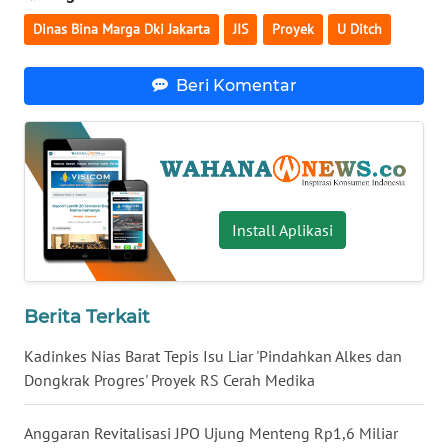
WN
Dinas Bina Marga Dki Jakarta
JIS
Proyek
U Ditch
NUSANTARA
Beri Komentar
WN
JOGJA
WN
JATIM
Install Aplikasi
WN
BALI
Berita Terkait
WN
KALBAR
Kadinkes Nias Barat Tepis Isu Liar 'Pindahkan Alkes dan
Dongkrak Progres' Proyek RS Cerah Medika
WN
KALTENG
Anggaran Revitalisasi JPO Ujung Menteng Rp1,6 Miliar