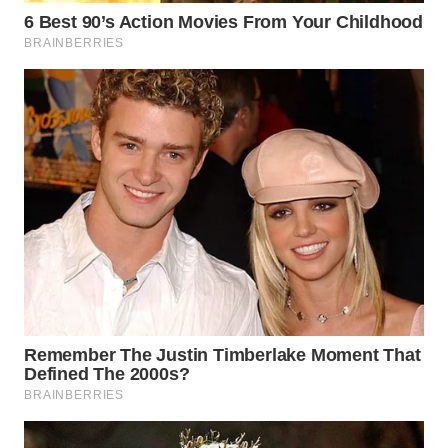
Wahana
Media
Group
WAHANA
NEWS
WAHANA
TANI
WAHANA
ADVOKAT
WAHANA
INFRASTRUKTUR
WAHANA
KONSUMEN