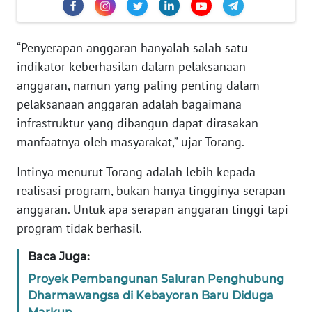
Informasi
INDEKS
“Penyerapan anggaran hanyalah salah satu
BERITA
indikator keberhasilan dalam pelaksanaan
anggaran, namun yang paling penting dalam
KONTAK
KAMI
pelaksanaan anggaran adalah bagaimana
infrastruktur yang dibangun dapat dirasakan
INFO
manfaatnya oleh masyarakat,” ujar Torang.
IKLAN
Intinya menurut Torang adalah lebih kepada
realisasi program, bukan hanya tingginya serapan
TENTANG
KAMI
anggaran. Untuk apa serapan anggaran tinggi tapi
program tidak berhasil.
PEDOMAN
Baca Juga:
MEDIA
SIBER
Proyek Pembangunan Saluran Penghubung
Dharmawangsa di Kebayoran Baru Diduga
REDAKSI