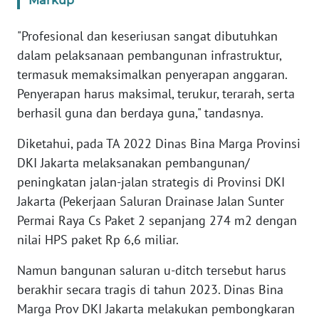
Markup
KARIR
"Profesional dan keseriusan sangat dibutuhkan
dalam pelaksanaan pembangunan infrastruktur,
DISCLAIMER
termasuk memaksimalkan penyerapan anggaran.
Penyerapan harus maksimal, terukur, terarah, serta
Wahana
berhasil guna dan berdaya guna," tandasnya.
News
Regional
Diketahui, pada TA 2022 Dinas Bina Marga Provinsi
DKI Jakarta melaksanakan pembangunan/
WN
peningkatan jalan-jalan strategis di Provinsi DKI
SUMUT
Jakarta (Pekerjaan Saluran Drainase Jalan Sunter
Permai Raya Cs Paket 2 sepanjang 274 m2 dengan
WN
nilai HPS paket Rp 6,6 miliar.
JAKARTA
Namun bangunan saluran u-ditch tersebut harus
WN
berakhir secara tragis di tahun 2023. Dinas Bina
JABAR
Marga Prov DKI Jakarta melakukan pembongkaran