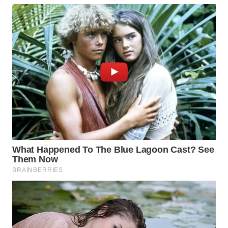
WN
TAPANULI
SELATAN
WN
TANJUNG
LESUNG
WN
KARO
WN
SIMALUNGUN
WN
LABUHANBATU
WN