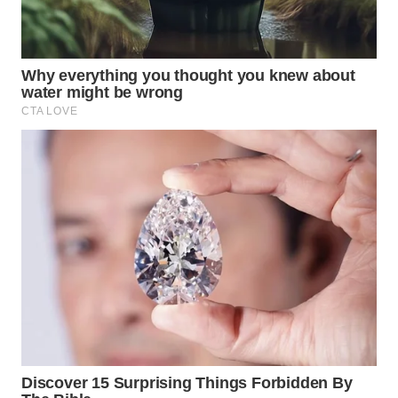
WN
SUMEDANG
WN
CIANJUR
WN
KEPULAUAN
SERIBU
WN
TANGERANG
WN
BINJAI
WN
CIREBON