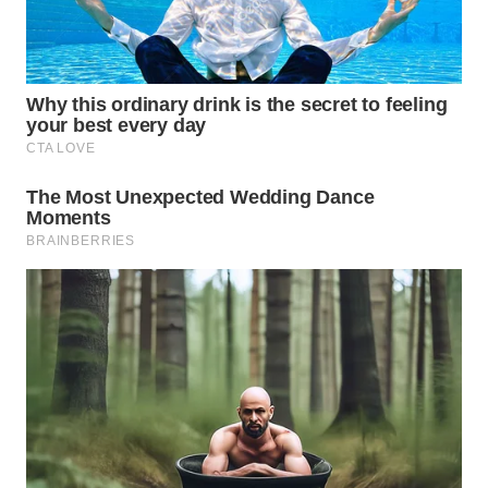
WN
BOGOR
WN
DEPOK
WN
TAPANULI
UTARA
WN
SAMOSIR
WN
PADANG
LAWAS