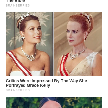
WN
INDRAMAYU
WN
KUNINGAN
WN
MAJALENGKA
WN
SUBANG
WN
SUKABUMI
WN
PURWAKARTA