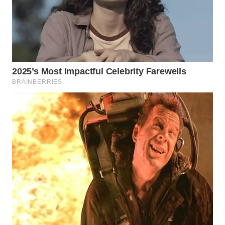
WN
NATUNA
WN
BINTAN
WN
MANDALIKA
WN
LIKUPANG
WN
LABUANBAJO
WN
BORNEO