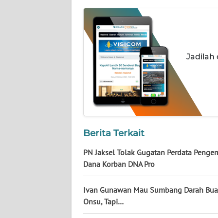
NUSANTARA
WN
JOGJA
Jadilah
WN
JATIM
WN
BALI
Berita Terkait
WN
KALBAR
PN Jaksel Tolak Gugatan Perdata Penge
Dana Korban DNA Pro
WN
KALTENG
Ivan Gunawan Mau Sumbang Darah Bua
Onsu, Tapi…
WN