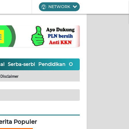
NETWORK
al
Serba-serbi
Pendidikan
Olahraga
Opini
Editoria
Disclaimer
erita Populer