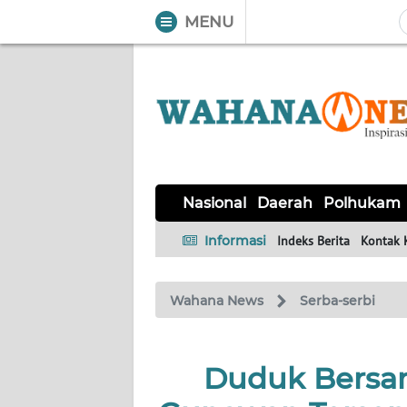
MENU
WAHANA
Tutup
TV
NASIONAL
DAERAH
POLHUKAM
KRIMINAL
EKUIN
SAINS-
KESEHATAN
INTERNASIONAL
Nasional
Daerah
Polhukam
TEKNO
Informasi
Indeks Berita
Kontak 
SERBA-
PENDIDIKAN
OLAHRAGA
OPINI
SERBI
Wahana News
Serba-serbi
EDITORIAL
Duduk Bersam
Informasi