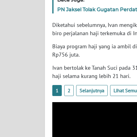
SERAMBI
PN Jaksel Tolak Gugatan Perd
WN
Diketahui sebelumnya, Ivan mengiku
JAMBI
biro perjalanan haji terkemuka di I
WN
Biaya program haji yang ia ambil d
SULTRA
Rp756 juta.
WN
Ivan bertolak ke Tanah Suci pada 
NTB
haji selama kurang lebih 21 hari.
WN
1
2
Selanjutnya
Lihat Sem
SULTENG
WN
SULBAR
WN