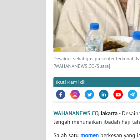
KARIR
DISCLAIMER
Wahana
News
Regional
Desainer sekaligus presenter terkenal
WN
[WAHANANEWS.CO/Suara].
SUMUT
Ikuti Kami di:
WN
JAKARTA
WN
WAHANANEWS.CO
, Jakarta
- Desaine
JABAR
tengah menunaikan ibadah haji tah
WN
Salah satu
momen
berkesan yang i
BANTEN