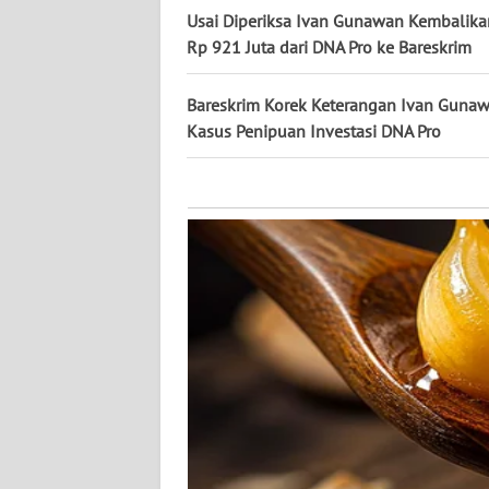
KALTARA
Usai Diperiksa Ivan Gunawan Kembalik
Rp 921 Juta dari DNA Pro ke Bareskrim
WN
KALSEL
Bareskrim Korek Keterangan Ivan Gunaw
Kasus Penipuan Investasi DNA Pro
WN
KALTIM
WN
SULSEL
WN
GORONTALO
WN
SULUT
WN
MALUKU