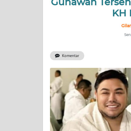
Gunawan Tersen
INDEKS
BERITA
KH 
KONTAK
Gila
KAMI
Seni
INFO
IKLAN
Komentar
TENTANG
KAMI
PEDOMAN
MEDIA
SIBER
REDAKSI