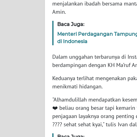
menjalankan ibadah bersama mantan
Amin.
WN
NTT
Baca Juga:
Menteri Perdagangan Tampung 
WN
di Indonesia
KEPRI
Dalam unggahan terbarunya di Inst
WN
berdampingan dengan KH Ma’ruf A
PAPUA
Keduanya terlihat mengenakan paka
WN
menikmati hidangan.
PAPUA
BARAT
"Alhamdulillah mendapatkan kesem
❤️ beliau orang besar tapi kemarin
WN
penjagaan layaknya orang penting d
RIAU
???? sehat sehat kyai," tulis Ivan d
WN
Baca Juga: