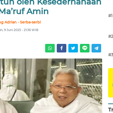
tuh oleh Kesederhanaan
Ma’ruf Amin
#1
ng Adrian - Serba-serbi
n, 9 Juni 2025 - 21:36 WIB
#
#
T