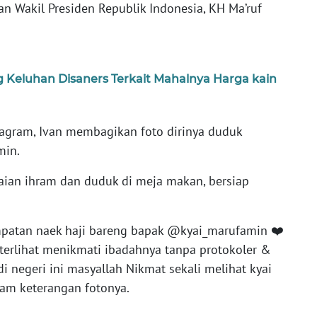
 Wakil Presiden Republik Indonesia, KH Ma’ruf
Keluhan Disaners Terkait Mahalnya Harga kain
agram, Ivan membagikan foto dirinya duduk
min.
ian ihram dan duduk di meja makan, bersiap
patan naek haji bareng bapak @kyai_marufamin ❤️
 terlihat menikmati ibadahnya tanpa protokoler &
i negeri ini masyallah Nikmat sekali melihat kyai
alam keterangan fotonya.