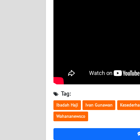
BABEL
WN
SUMBAR
WN
SUMSEL
WN
BENGKULU
WN
Tag:
LAMPUNG
Ibadah Haji
Ivan Gunawan
Kesederh
WN
Wahananewsco
JATENG
WN