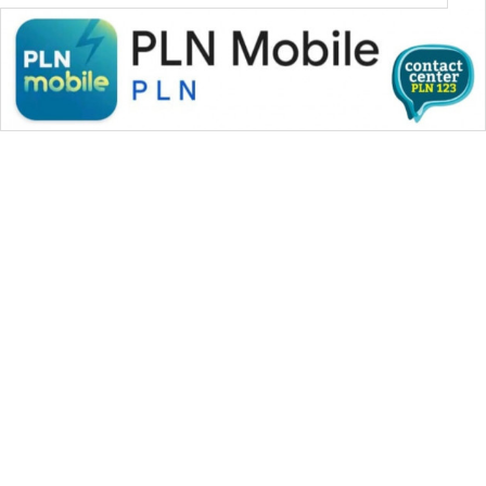
WAHANA MEDIA GROUP
|
|
|
WAHANA NEWS co
WAHANA TANI
WAHANA ADVOKAT
|
|
WAHANA INFRASTRUKTUR
WAHANA KONSUMEN
|
|
|
WAHANA LISTRIK
WAHANA TRAVEL
WAHANA TV