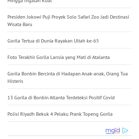
Hingga Ingatan Kuat
WN
NUSANTARA
Presiden Jokowi Puji Proyek Solo Safari Zoo Jadi Destinasi
Wisata Baru
WN
JOGJA
Gorila Tertua di Dunia Rayakan Ultah ke-65
WN
Foto Terakhir Gorila Lansia yang Mati di Atalanta
JATIM
Gorila Bonbin Bercinta di Hadapan Anak-anak, Orang Tua
WN
Histeris
BALI
13 Gorila di Bonbin Atlanta Terdeteksi Positif Covid
WN
KALBAR
Polisi Riyadh Bekuk 4 Pelaku Prank Topeng Gorila
WN
KALTENG