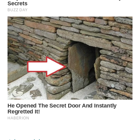
Wahana
Media
Group
WAHANA
NEWS
WAHANA
TANI
WAHANA
ADVOKAT
WAHANA
INFRASTRUKTUR
WAHANA
KONSUMEN