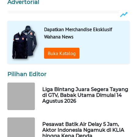
Advertorial
WAHANA
LISTRIK
Dapatkan Merchandise Eksklusif
WAHANA
Wahana News
TRAVEL
Buka Katalog
WAHANA
TV
Pilihan Editor
WAHANANEWS
ID
Liga Bintang Juara Segera Tayang
di GTV, Babak Utama Dimulai 14
WAHANANEWS
Agustus 2026
CO ID
WAHANANEWS
Pesawat Batik Air Delay 5 Jam,
NET
Aktor Indonesia Ngamuk di KLIA
hingga Kena Denda