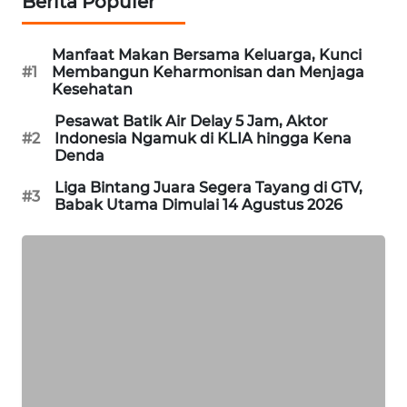
Berita Populer
MAWAKA
ID
Manfaat Makan Bersama Keluarga, Kunci
#1
Membangun Keharmonisan dan Menjaga
Kesehatan
MARTABAT
NET
Pesawat Batik Air Delay 5 Jam, Aktor
#2
Indonesia Ngamuk di KLIA hingga Kena
Denda
PLN
WATCH
Liga Bintang Juara Segera Tayang di GTV,
#3
Babak Utama Dimulai 14 Agustus 2026
MKLI
LPKKI
LKKI
KOPEKLIN