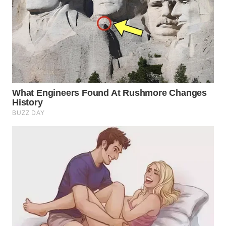
WN
PRIANGAN
TIMUR
WN
SEMARANG
WN
SOLO
WN
BOROBUDUR
WN
MADURA
WN
SURABAYA