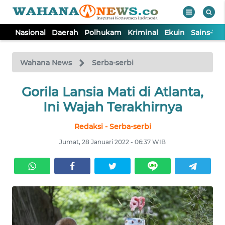
Nasional
Daerah
Polhukam
Kriminal
Ekuin
Sains-Te
WAHANA
Tutup
TV
Wahana News
Serba-serbi
NASIONAL
Gorila Lansia Mati di Atlanta,
Ini Wajah Terakhirnya
DAERAH
Redaksi - Serba-serbi
Jumat, 28 Januari 2022 - 06:37 WIB
POLHUKAM
KRIMINAL
EKUIN