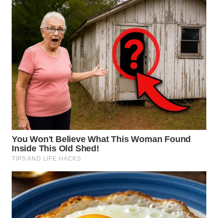
WN
KALTARA
WN
KALSEL
WN
KALTIM
WN
SULSEL
WN
GORONTALO
WN
SULUT