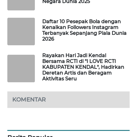
Negara Dunia 2025
WAHANA
DESA
WISATA
Daftar 10 Pesepak Bola dengan
Kenaikan Followers Instagram
Terbanyak Sepanjang Piala Dunia
LAPAK
2026
WAHANA
Rayakan Hari Jadi Kendal
Wahana
Bersama RCTI di "I LOVE RCTI
Network
KABUPATEN KENDAL", Hadirkan
Deretan Artis dan Beragam
Aktivitas Seru
KONSUMEN
LISTRIK
KOMENTAR
MASYARAKAT
KELISTRIKAN
WALINKI
ID