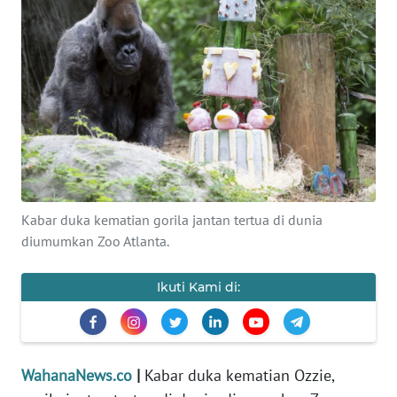
SAINS-TEKNO
KESEHATAN
INTERNASIONAL
SERBA-SERBI
PENDIDIKAN
Kabar duka kematian gorila jantan tertua di dunia
diumumkan Zoo Atlanta.
OLAHRAGA
Ikuti Kami di:
OPINI
EDITORIAL
WahanaNews.co
|
Kabar duka kematian Ozzie,