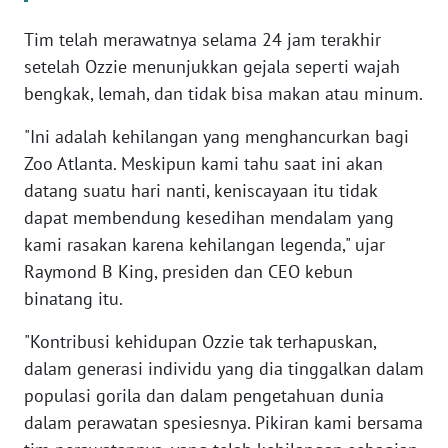
WN
BANTEN
Tim telah merawatnya selama 24 jam terakhir
setelah Ozzie menunjukkan gejala seperti wajah
WN
bengkak, lemah, dan tidak bisa makan atau minum.
NTT
"Ini adalah kehilangan yang menghancurkan bagi
Zoo Atlanta. Meskipun kami tahu saat ini akan
WN
KEPRI
datang suatu hari nanti, keniscayaan itu tidak
dapat membendung kesedihan mendalam yang
WN
kami rasakan karena kehilangan legenda," ujar
PAPUA
Raymond B King, presiden dan CEO kebun
binatang itu.
WN
PAPUA
"Kontribusi kehidupan Ozzie tak terhapuskan,
BARAT
dalam generasi individu yang dia tinggalkan dalam
populasi gorila dan dalam pengetahuan dunia
WN
dalam perawatan spesiesnya. Pikiran kami bersama
RIAU