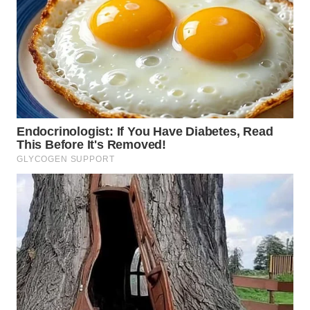
WN
MALUKU
WN
MALUT
WN
DAIRI
WN
DANAU
TOBA
WN
NIAS
WN
LANGKAT