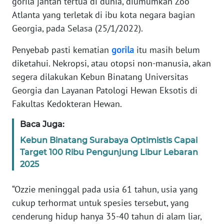
gorila jantan tertua di dunia, diumumkan Zoo
Informasi
Atlanta yang terletak di ibu kota negara bagian
INDEKS
Georgia, pada Selasa (25/1/2022).
BERITA
Penyebab pasti kematian
gorila
itu masih belum
diketahui. Nekropsi, atau otopsi non-manusia, akan
KONTAK
KAMI
segera dilakukan Kebun Binatang Universitas
Georgia dan Layanan Patologi Hewan Eksotis di
INFO
Fakultas Kedokteran Hewan.
IKLAN
Baca Juga:
TENTANG
Kebun Binatang Surabaya Optimistis Capai
KAMI
Target 100 Ribu Pengunjung Libur Lebaran
2025
PEDOMAN
MEDIA
“Ozzie meninggal pada usia 61 tahun, usia yang
SIBER
cukup terhormat untuk spesies tersebut, yang
cenderung hidup hanya 35-40 tahun di alam liar,
REDAKSI