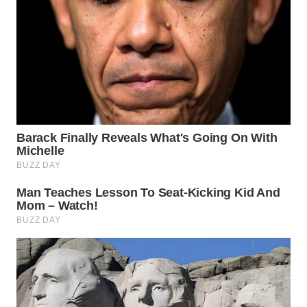
WN
INDRAMAYU
WN
KUNINGAN
WN
MAJALENGKA
WN
SUBANG
WN
SUKABUMI
WN
PURWAKARTA