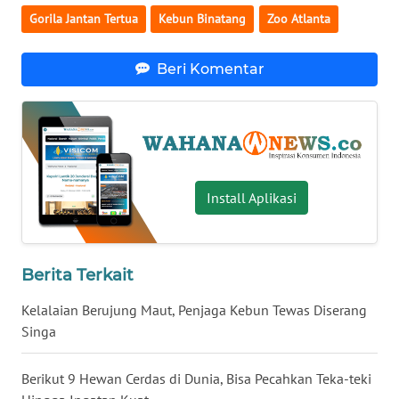
Gorila Jantan Tertua
Kebun Binatang
Zoo Atlanta
WN
BABEL
Beri Komentar
WN
SUMBAR
WN
SUMSEL
Install Aplikasi
WN
BENGKULU
Berita Terkait
WN
LAMPUNG
Kelalaian Berujung Maut, Penjaga Kebun Tewas Diserang
Singa
WN
JATENG
Berikut 9 Hewan Cerdas di Dunia, Bisa Pecahkan Teka-teki