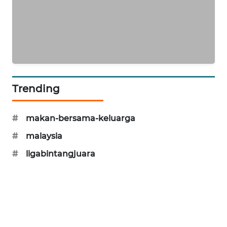
PORTAL
KONSUMEN
FORWAMKI
ALPERKLINAS
Trending
FORJASIDA
#
makan-bersama-keluarga
TAMBANG
#
malaysia
NEWS
#
ligabintangjuara
SITUNGIR
NEWS
SIDIKALANG
NEWS