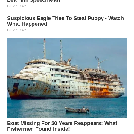
WN
BOGOR
WN
DEPOK
WN
TAPANULI
UTARA
WN
SAMOSIR
WN
PADANG
LAWAS