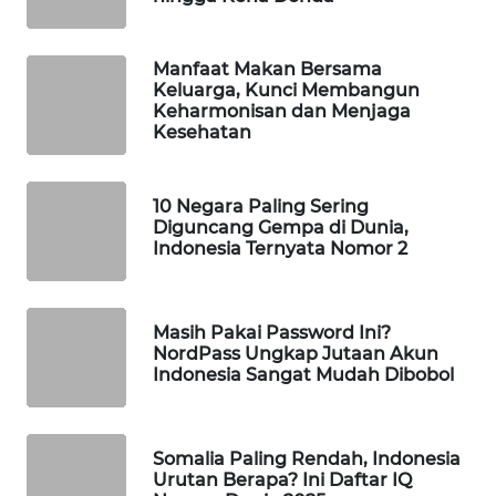
WAHANA
SPORT
Manfaat Makan Bersama
Keluarga, Kunci Membangun
WAHANA
Keharmonisan dan Menjaga
Kesehatan
UMKM
WAHANA
10 Negara Paling Sering
SELEB
Diguncang Gempa di Dunia,
Indonesia Ternyata Nomor 2
WAHANA
PERSONA
Masih Pakai Password Ini?
NordPass Ungkap Jutaan Akun
WAHANA
Indonesia Sangat Mudah Dibobol
OTOMOTIF
WAHANA
Somalia Paling Rendah, Indonesia
HEALTH
Urutan Berapa? Ini Daftar IQ