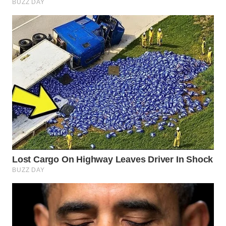
WN
SUMEDANG
WN
CIANJUR
WN
KEPULAUAN
SERIBU
WN
TANGERANG
WN
BINJAI
WN
CIREBON