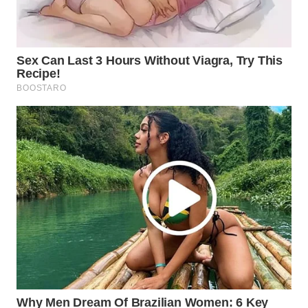
WN
NATUNA
WN
BINTAN
WN
MANDALIKA
WN
LIKUPANG
WN
LABUANBAJO
WN
BORNEO