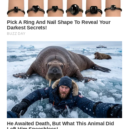
TAPANULI
TENGAH
WN DELI
SERDANG
WN
TEBING
TINGGI
WN
PAKPAK
WN
KARAWANG
WN
BEKASI