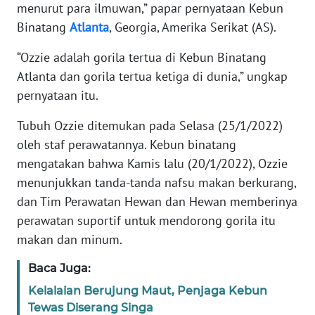
menurut para ilmuwan,” papar pernyataan Kebun
Binatang
Atlanta
, Georgia, Amerika Serikat (AS).
KARIR
“Ozzie adalah gorila tertua di Kebun Binatang
DISCLAIMER
Atlanta dan gorila tertua ketiga di dunia,” ungkap
pernyataan itu.
Wahana
News
Tubuh Ozzie ditemukan pada Selasa (25/1/2022)
Regional
oleh staf perawatannya. Kebun binatang
mengatakan bahwa Kamis lalu (20/1/2022), Ozzie
WN
menunjukkan tanda-tanda nafsu makan berkurang,
SUMUT
dan Tim Perawatan Hewan dan Hewan memberinya
perawatan suportif untuk mendorong gorila itu
WN
JAKARTA
makan dan minum.
Baca Juga:
WN
JABAR
Kelalaian Berujung Maut, Penjaga Kebun
Tewas Diserang Singa