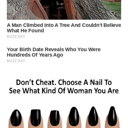
WN
TAPANULI
SELATAN
WN
TANJUNG
LESUNG
WN
KARO
WN
SIMALUNGUN
WN
LABUHANBATU
WN