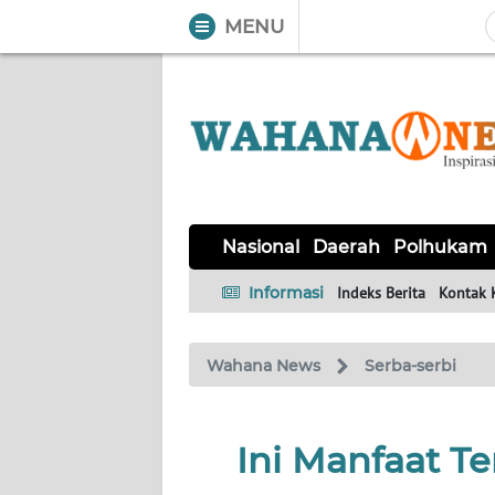
MENU
WAHANA
Tutup
TV
NASIONAL
DAERAH
POLHUKAM
KRIMINAL
EKUIN
SAINS-
KESEHATAN
INTERNASIONAL
Nasional
Daerah
Polhukam
TEKNO
Informasi
Indeks Berita
Kontak 
SERBA-
PENDIDIKAN
OLAHRAGA
OPINI
SERBI
Wahana News
Serba-serbi
EDITORIAL
Ini Manfaat 
Informasi