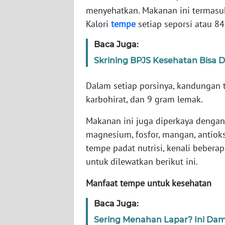
menyehatkan. Makanan ini termasuk 
Kalori
tempe
setiap seporsi atau 84
WN
NTT
Baca Juga:
Skrining BPJS Kesehatan Bisa D
WN
KEPRI
Dalam setiap porsinya, kandungan 
karbohirat, dan 9 gram lemak.
WN
PAPUA
Makanan ini juga diperkaya dengan 
magnesium, fosfor, mangan, antiok
WN
tempe padat nutrisi, kenali beber
PAPUA
BARAT
untuk dilewatkan berikut ini.
Manfaat tempe untuk kesehatan
WN
RIAU
Baca Juga:
Sering Menahan Lapar? Ini Da
WN