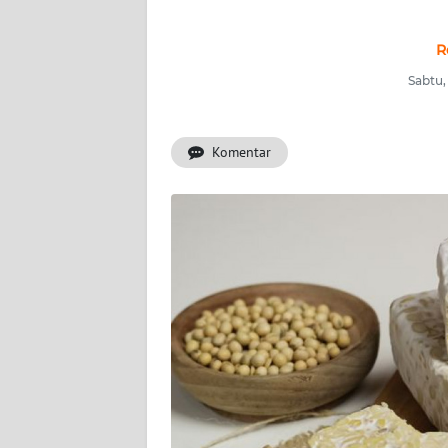
INDEKS
BERITA
R
Sabtu,
KONTAK
KAMI
Komentar
INFO
IKLAN
TENTANG
KAMI
PEDOMAN
MEDIA
SIBER
REDAKSI