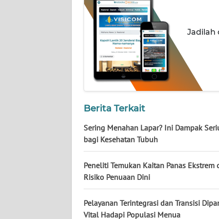
NUSANTARA
WN
Jadilah
JOGJA
WN
JATIM
WN
Berita Terkait
BALI
Sering Menahan Lapar? Ini Dampak Seri
WN
bagi Kesehatan Tubuh
KALBAR
Peneliti Temukan Kaitan Panas Ekstrem 
WN
Risiko Penuaan Dini
KALTENG
Pelayanan Terintegrasi dan Transisi Dip
WN
Vital Hadapi Populasi Menua