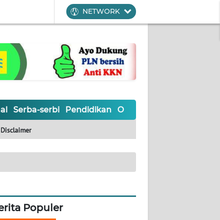
NETWORK
al
Serba-serbi
Pendidikan
Olahraga
Opini
Editoria
Disclaimer
erita Populer