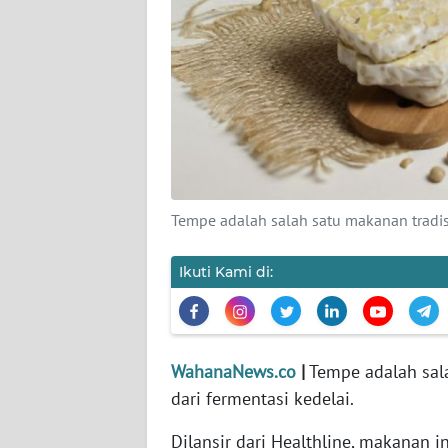
KARIR
DISCLAIMER
Wahana
News
Regional
WN
Tempe adalah salah satu makanan tradisi
SUMUT
Ikuti Kami di:
WN
JAKARTA
WN
WahanaNews.co
|
Tempe adalah sala
JABAR
dari fermentasi kedelai.
WN
Dilansir dari Healthline, makanan i
BANTEN