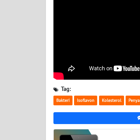
BABEL
WN
SUMBAR
WN
SUMSEL
WN
BENGKULU
Tag:
WN
LAMPUNG
Bakteri
Isoflavon
Kolesterol
Penya
WN
JATENG
WN