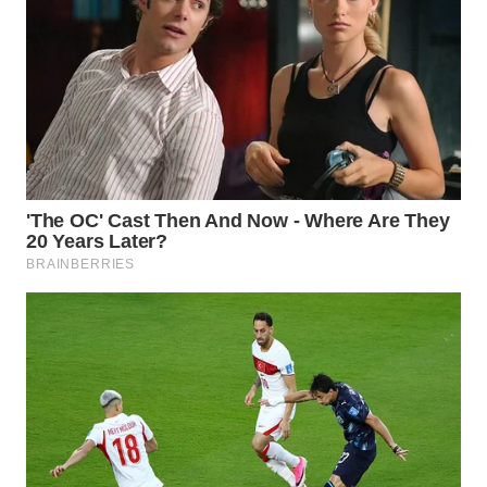
WN
TAPANULI
SELATAN
WN
TANJUNG
LESUNG
WN
KARO
WN
SIMALUNGUN
WN
LABUHANBATU
WN