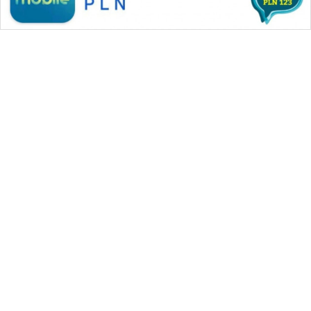
WAHANA MEDIA GROUP
|
|
|
WAHANA NEWS co
WAHANA TANI
WAHANA ADVOKAT
|
|
WAHANA INFRASTRUKTUR
WAHANA KONSUMEN
|
|
|
WAHANA LISTRIK
WAHANA TRAVEL
WAHANA TV
|
|
|
WAHANANEWS id
WAHANANEWS CO ID
WAHANANEWS NET
|
|
|
WAHANA SPORT ID
Wahana UMKM
Wahana Seleb
|
|
|
Wahana Persona
Wahana Otomotif
Wahana Health
|
Wahana Desa Wisata
Lapak Wahana