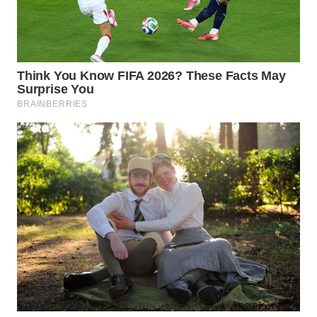
TAPANULI
TENGAH
WN DELI
SERDANG
WN
TEBING
TINGGI
WN
PAKPAK
WN
KARAWANG
WN
BEKASI