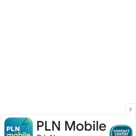
SONYA
ASA
NEWS
X