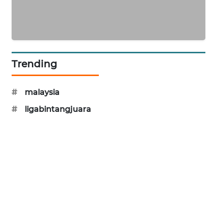
PORTAL
KONSUMEN
FORWAMKI
Trending
ALPERKLINAS
#
malaysia
FORJASIDA
#
ligabintangjuara
TAMBANG
NEWS
SITUNGIR
NEWS
SIDIKALANG
NEWS