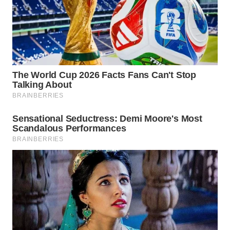
WN
INDRAMAYU
WN
KUNINGAN
WN
MAJALENGKA
WN
SUBANG
WN
SUKABUMI
WN
PURWAKARTA