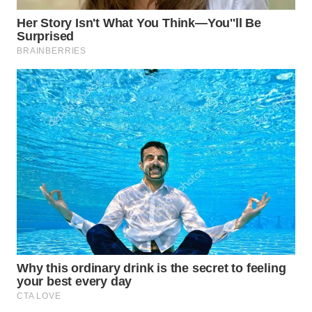
WN
NATUNA
WN
BINTAN
WN
MANDALIKA
WN
LIKUPANG
WN
LABUANBAJO
WN
BORNEO