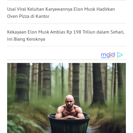
WN
Usai Viral Keluhan Karyawannya Elon Musk Hadirkan
NUSANTARA
Oven Pizza di Kantor
WN
Kekayaan Elon Musk Amblas Rp 198 Triliun dalam Sehari,
JOGJA
Ini Biang Keroknya
WN
JATIM
WN
BALI
WN
KALBAR
WN
KALTENG