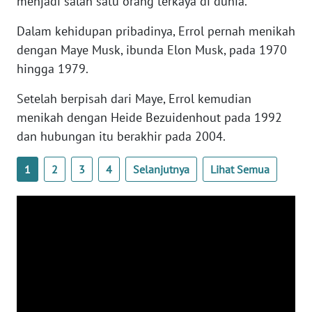
menjadi salah satu orang terkaya di dunia.
WN
BANTEN
Dalam kehidupan pribadinya, Errol pernah menikah
dengan Maye Musk, ibunda Elon Musk, pada 1970
WN
hingga 1979.
NTT
Setelah berpisah dari Maye, Errol kemudian
WN
menikah dengan Heide Bezuidenhout pada 1992
KEPRI
dan hubungan itu berakhir pada 2004.
WN
1
2
3
4
Selanjutnya
Lihat Semua
PAPUA
WN
PAPUA
BARAT
WN
RIAU