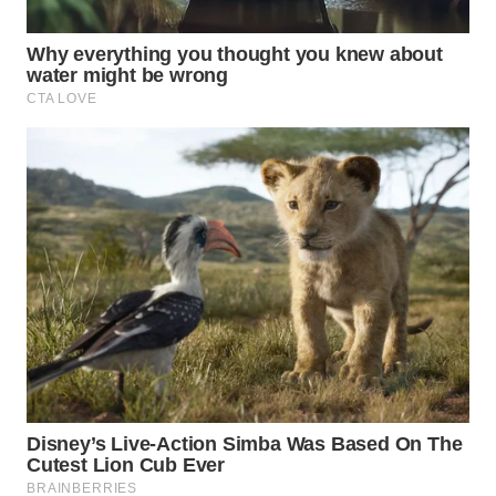
WN
KALTARA
WN
KALSEL
WN
KALTIM
WN
SULSEL
WN
GORONTALO
WN
SULUT