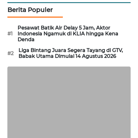
Berita Populer
MAWAKA
ID
Pesawat Batik Air Delay 5 Jam, Aktor
MARTABAT
#1
Indonesia Ngamuk di KLIA hingga Kena
Denda
NET
Liga Bintang Juara Segera Tayang di GTV,
#2
PLN
Babak Utama Dimulai 14 Agustus 2026
WATCH
MKLI
LPKKI
LKKI
KOPEKLIN