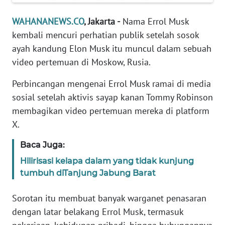
Informasi
WAHANANEWS.CO
, Jakarta -
Nama Errol Musk
INDEKS
kembali mencuri perhatian publik setelah sosok
BERITA
ayah kandung Elon Musk itu muncul dalam sebuah
video pertemuan di Moskow, Rusia.
KONTAK
KAMI
Perbincangan mengenai Errol Musk ramai di media
sosial setelah aktivis sayap kanan Tommy Robinson
INFO
membagikan video pertemuan mereka di platform
IKLAN
X.
TENTANG
Baca Juga:
KAMI
Hilirisasi kelapa dalam yang tidak kunjung
tumbuh diTanjung Jabung Barat
PEDOMAN
MEDIA
SIBER
Sorotan itu membuat banyak warganet penasaran
dengan latar belakang Errol Musk, termasuk
REDAKSI