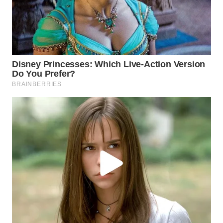
WN
PRIANGAN
TIMUR
WN
SEMARANG
WN
SOLO
WN
BOROBUDUR
WN
MADURA
WN
SURABAYA