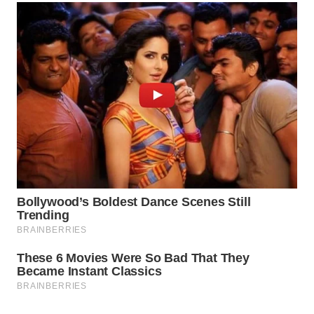
Wahana
Media
Group
WAHANA
NEWS
WAHANA
TANI
WAHANA
ADVOKAT
WAHANA
INFRASTRUKTUR
WAHANA
KONSUMEN