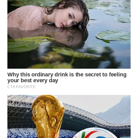
WN
SUMEDANG
WN
CIANJUR
WN
KEPULAUAN
SERIBU
WN
TANGERANG
WN
BINJAI
WN
CIREBON