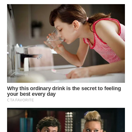
WN
MALUKU
WN
MALUT
WN
DAIRI
WN
DANAU
TOBA
WN
NIAS
WN
LANGKAT