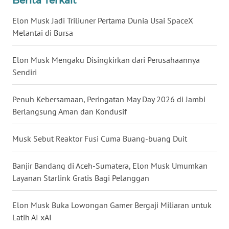
Berita Terkait
WN
Elon Musk Jadi Triliuner Pertama Dunia Usai SpaceX
BABEL
Melantai di Bursa
WN
Elon Musk Mengaku Disingkirkan dari Perusahaannya
SUMBAR
Sendiri
WN
Penuh Kebersamaan, Peringatan May Day 2026 di Jambi
SUMSEL
Berlangsung Aman dan Kondusif
WN
Musk Sebut Reaktor Fusi Cuma Buang-buang Duit
BENGKULU
Banjir Bandang di Aceh-Sumatera, Elon Musk Umumkan
WN
LAMPUNG
Layanan Starlink Gratis Bagi Pelanggan
WN
Elon Musk Buka Lowongan Gamer Bergaji Miliaran untuk
JATENG
Latih AI xAI