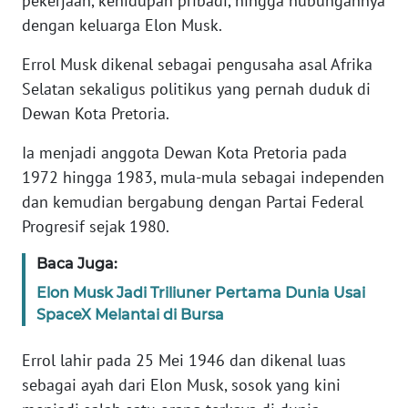
pekerjaan, kehidupan pribadi, hingga hubungannya
dengan keluarga Elon Musk.
KARIR
Errol Musk dikenal sebagai pengusaha asal Afrika
Selatan sekaligus politikus yang pernah duduk di
DISCLAIMER
Dewan Kota Pretoria.
Wahana
Ia menjadi anggota Dewan Kota Pretoria pada
News
Regional
1972 hingga 1983, mula-mula sebagai independen
dan kemudian bergabung dengan Partai Federal
WN
Progresif sejak 1980.
SUMUT
Baca Juga:
WN
Elon Musk Jadi Triliuner Pertama Dunia Usai
JAKARTA
SpaceX Melantai di Bursa
WN
Errol lahir pada 25 Mei 1946 dan dikenal luas
JABAR
sebagai ayah dari Elon Musk, sosok yang kini