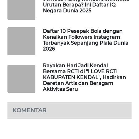
Urutan Berapa? Ini Daftar IQ
WAHANA
Negara Dunia 2025
DESA
WISATA
Daftar 10 Pesepak Bola dengan
LAPAK
Kenaikan Followers Instagram
WAHANA
Terbanyak Sepanjang Piala Dunia
2026
Wahana
Network
Rayakan Hari Jadi Kendal
Bersama RCTI di "I LOVE RCTI
KABUPATEN KENDAL", Hadirkan
KONSUMEN
Deretan Artis dan Beragam
LISTRIK
Aktivitas Seru
MASYARAKAT
KOMENTAR
KELISTRIKAN
WALINKI
ID