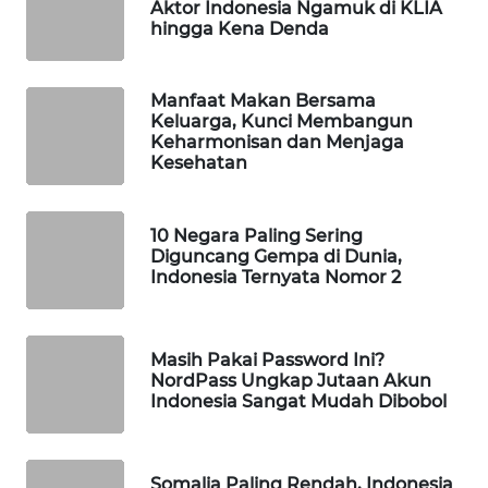
Aktor Indonesia Ngamuk di KLIA
WAHANA
hingga Kena Denda
SPORT
Manfaat Makan Bersama
WAHANA
Keluarga, Kunci Membangun
UMKM
Keharmonisan dan Menjaga
Kesehatan
WAHANA
SELEB
10 Negara Paling Sering
Diguncang Gempa di Dunia,
WAHANA
Indonesia Ternyata Nomor 2
PERSONA
WAHANA
Masih Pakai Password Ini?
OTOMOTIF
NordPass Ungkap Jutaan Akun
Indonesia Sangat Mudah Dibobol
WAHANA
HEALTH
Somalia Paling Rendah, Indonesia