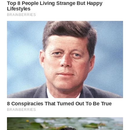
WN
BOGOR
WN
DEPOK
WN
TAPANULI
UTARA
WN
SAMOSIR
WN
PADANG
LAWAS