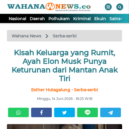
Nasional
Daerah
Polhukam
Kriminal
Ekuin
Sains-Te
WAHANA
Tutup
TV
Wahana News
Serba-serbi
NASIONAL
Kisah Keluarga yang Rumit,
Ayah Elon Musk Punya
DAERAH
Keturunan dari Mantan Anak
Tiri
POLHUKAM
Esther Hutagalung - Serba-serbi
Minggu, 14 Juni 2026 - 16:25 WIB
KRIMINAL
EKUIN