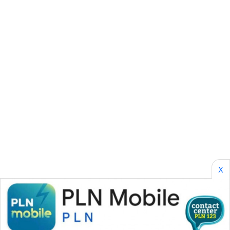
CILEUNGSI
NEWS
BERKAT
NEWS
BERAMPU
NEWS
ANUGERAH
NEWS
AKHLAK
ID
X
PERAPKI
NEWS