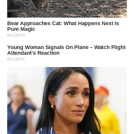
WN
BOGOR
WN
DEPOK
WN
TAPANULI
UTARA
WN
SAMOSIR
WN
PADANG
LAWAS