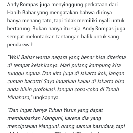
Andy Rompas juga menyinggung perkataan dari
WN
BANTEN
Habib Bahar yang mengatakan bahwa dirinya
hanya menang tato, tapi tidak memiliki nyali untuk
WN
bertarung. Bukan hanya itu saja, Andy Rompas juga
NTT
sempat melontarkan tantangan balik untuk sang
pendakwah.
WN
KEPRI
“Woii Bahar warga negara yang benar bisa diterima
di tempat kelahiranya. Mari pulang kampung kita
WN
tunggu ngana. Dan kita juga di Jakarta kok, jangan
PAPUA
cuman bacottt! Saya ingatkan kalau di Jakarta bisa
anda bikin profokasi. Jangan coba-coba di Tanah
WN
Minahasa,"
ungkapnya.
PAPUA
BARAT
"Dan ingat hanya Tuhan Yesus yang dapat
membubarkan Manguni, karena dia yang
WN
menciptakan Manguni. orang samua basudara, tapi
RIAU