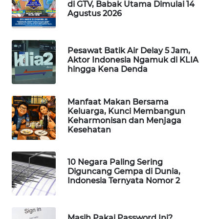
di GTV, Babak Utama Dimulai 14
Agustus 2026
WAHANA
LISTRIK
WAHANA
Pesawat Batik Air Delay 5 Jam,
Aktor Indonesia Ngamuk di KLIA
TRAVEL
hingga Kena Denda
WAHANA
TV
Manfaat Makan Bersama
Keluarga, Kunci Membangun
Keharmonisan dan Menjaga
WAHANANEWS
Kesehatan
ID
WAHANANEWS
10 Negara Paling Sering
CO ID
Diguncang Gempa di Dunia,
Indonesia Ternyata Nomor 2
WAHANANEWS
NET
Masih Pakai Password Ini?