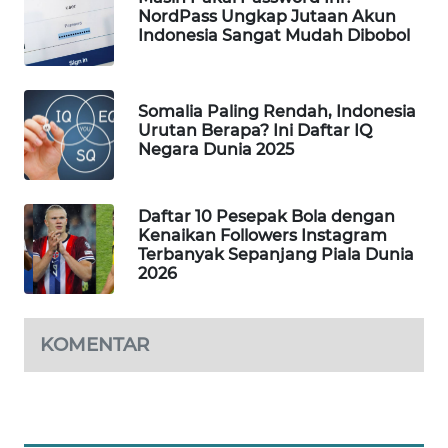
NordPass Ungkap Jutaan Akun
WAHANA
Indonesia Sangat Mudah Dibobol
SPORT
WAHANA
Somalia Paling Rendah, Indonesia
UMKM
Urutan Berapa? Ini Daftar IQ
Negara Dunia 2025
WAHANA
SELEB
Daftar 10 Pesepak Bola dengan
Kenaikan Followers Instagram
WAHANA
Terbanyak Sepanjang Piala Dunia
PERSONA
2026
WAHANA
KOMENTAR
OTOMOTIF
WAHANA
HEALTH