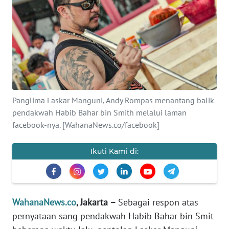
SAINS-TEKNO
KESEHATAN
INTERNASIONAL
SERBA-SERBI
Panglima Laskar Manguni, Andy Rompas menantang balik
pendakwah Habib Bahar bin Smith melalui laman
PENDIDIKAN
facebook-nya. [WahanaNews.co/facebook]
OLAHRAGA
Ikuti Kami di:
OPINI
WahanaNews.co
, Jakarta –
Sebagai respon atas
EDITORIAL
pernyataan sang pendakwah Habib Bahar bin Smit