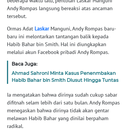
beberapa waktu lalu, pentolan Laskar Manguni
Informasi
Andy Rompas langsung bereaksi atas ancaman
INDEKS
tersebut.
BERITA
Ormas Adat
Laskar
Manguni, Andy Rompas baru-
baru ini melontarkan tantangan balik kepada
KONTAK
KAMI
Habib Bahar bin Smith. Hal ini diungkapkan
melalui akun Facebook pribadi Andy Rompas.
INFO
Baca Juga:
IKLAN
Ahmad Sahroni Minta Kasus Penenmbakan
TENTANG
Habib Bahar bin Smith Diusut Hingga Tuntas
KAMI
Ia mengatakan bahwa dirinya sudah cukup sabar
PEDOMAN
difitnah selam lebih dari satu bulan. Andy Rompas
MEDIA
menegaskan bahwa dirinya tidak akan gentar
SIBER
melawan Habib Bahar yang dinilai berpaham
radikal.
REDAKSI