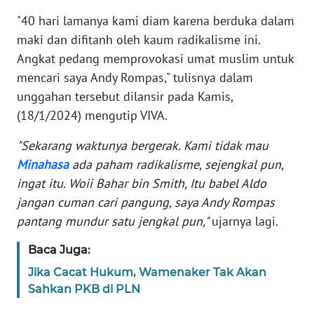
"40 hari lamanya kami diam karena berduka dalam
KARIR
maki dan difitanh oleh kaum radikalisme ini.
Angkat pedang memprovokasi umat muslim untuk
DISCLAIMER
mencari saya Andy Rompas," tulisnya dalam
unggahan tersebut dilansir pada Kamis,
Wahana
(18/1/2024) mengutip VIVA.
News
Regional
"Sekarang waktunya bergerak. Kami tidak mau
Minahasa
ada paham radikalisme, sejengkal pun,
WN
ingat itu. Woii Bahar bin Smith, Itu babel Aldo
SUMUT
jangan cuman cari pangung, saya Andy Rompas
pantang mundur satu jengkal pun,"
ujarnya lagi.
WN
JAKARTA
Baca Juga:
Jika Cacat Hukum, Wamenaker Tak Akan
WN
JABAR
Sahkan PKB di PLN