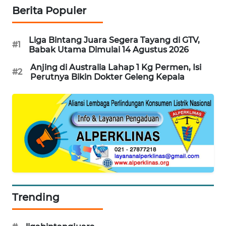
Berita Populer
WAHANA
DESA
WISATA
Liga Bintang Juara Segera Tayang di GTV,
#1
Babak Utama Dimulai 14 Agustus 2026
LAPAK
Anjing di Australia Lahap 1 Kg Permen, Isi
WAHANA
#2
Perutnya Bikin Dokter Geleng Kepala
Wahana
Network
KONSUMEN
LISTRIK
MASYARAKAT
KELISTRIKAN
Trending
WALINKI
ID