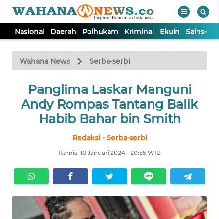
Nasional
Daerah
Polhukam
Kriminal
Ekuin
Sains-Te
WAHANA
Tutup
TV
Wahana News
Serba-serbi
NASIONAL
Panglima Laskar Manguni
Andy Rompas Tantang Balik
DAERAH
Habib Bahar bin Smith
Redaksi - Serba-serbi
POLHUKAM
Kamis, 18 Januari 2024 - 20:55 WIB
KRIMINAL
EKUIN