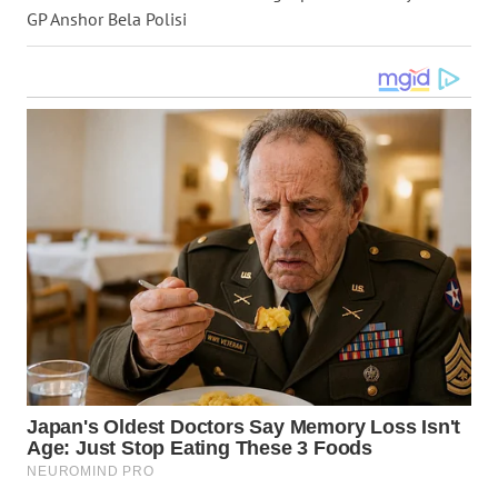
GP Anshor Bela Polisi
WN
KALTARA
WN
KALSEL
WN
KALTIM
WN
SULSEL
WN
GORONTALO
WN
SULUT