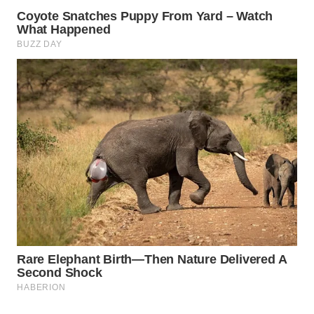
WN
NATUNA
WN
BINTAN
WN
MANDALIKA
WN
LIKUPANG
WN
LABUANBAJO
WN
BORNEO