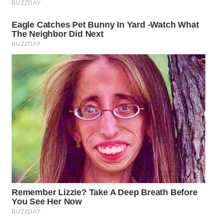
WN
INDRAMAYU
WN
KUNINGAN
WN
MAJALENGKA
WN
SUBANG
WN
SUKABUMI
WN
PURWAKARTA