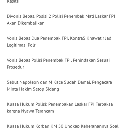
Kasasi
WN
NUSANTARA
Divonis Bebas, Posisi 2 Polisi Penembak Mati Laskar FPI
Akan Dikembalikan
WN
JOGJA
Vonis Bebas Dua Penembak FPI, KontraS Khawatir Jadi
Legitimasi Polri
WN
JATIM
Vonis Bebas Polisi Penembak FPI, Penindakan Sesuai
Prosedur
WN
BALI
Sebut Napoleon dan M Kace Sudah Damai, Pengacara
Minta Hakim Setop Sidang
WN
KALBAR
Kuasa Hukum Polisi: Penembakan Laskar FPI Terpaksa
karena Nyawa Terancam
WN
KALTENG
Kuasa Hukum Korban KM 50 Ungkap Keheranannya Soal