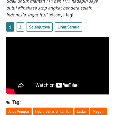
tidak untuk mantan FPI dan HTI, hadapin saya
dulu! Minahasa stop angkat bendera selain
WN
SERAMBI
Indonesia. Ingat itu!”
jelasnya lagi.
1
2
Selanjutnya
Lihat Semua
WN
JAMBI
WN
SULTRA
WN
NTB
WN
SULTENG
Tag:
WN
SULBAR
Andy Rompas
Habib Bahar Bin Smith
Laskar
Maguni