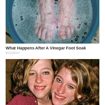
WN
TAPANULI
SELATAN
WN
TANJUNG
LESUNG
WN
KARO
WN
SIMALUNGUN
WN
LABUHANBATU
WN