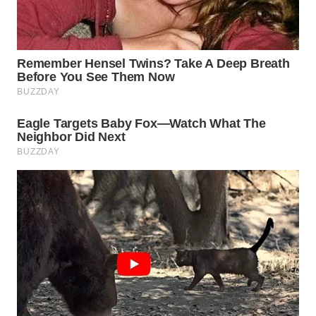
TAPANULI
TENGAH
WN DELI
SERDANG
WN
TEBING
TINGGI
WN
PAKPAK
WN
KARAWANG
WN
BEKASI