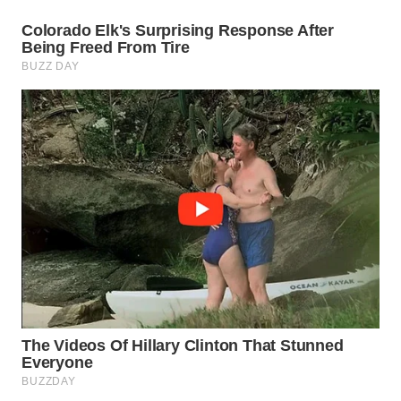
WN
PRIANGAN
TIMUR
WN
SEMARANG
WN
SOLO
WN
BOROBUDUR
WN
MADURA
WN
SURABAYA