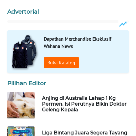
Wahana
Advertorial
Media
Group
WAHANA
Dapatkan Merchandise Eksklusif
NEWS
Wahana News
WAHANA
TANI
Buka Katalog
WAHANA
Pilihan Editor
ADVOKAT
Anjing di Australia Lahap 1 Kg
WAHANA
Permen, Isi Perutnya Bikin Dokter
INFRASTRUKTUR
Geleng Kepala
WAHANA
KONSUMEN
Liga Bintang Juara Segera Tayang