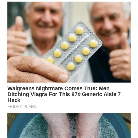
WN
MALUKU
WN
MALUT
WN
DAIRI
WN
DANAU
TOBA
WN
NIAS
WN
LANGKAT