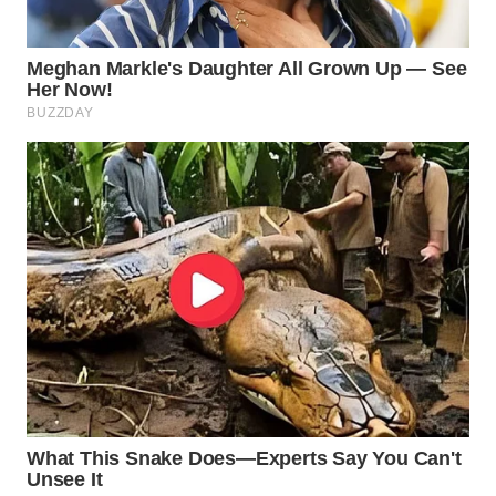
WN
SUMEDANG
WN
CIANJUR
WN
KEPULAUAN
SERIBU
WN
TANGERANG
WN
BINJAI
WN
CIREBON