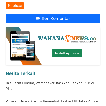
Minahasa
WN
BABEL
Beri Komentar
WN
SUMBAR
WN
SUMSEL
Install Aplikasi
WN
BENGKULU
Berita Terkait
WN
LAMPUNG
Jika Cacat Hukum, Wamenaker Tak Akan Sahkan PKB di
PLN
WN
JATENG
Putusan Bebas 2 Polisi Penembak Laskar FPI, Jaksa Ajukan