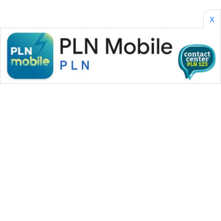
X
WAHANA MEDIA GROUP
|
|
|
WAHANA NEWS co
WAHANA TANI
WAHANA ADVOKAT