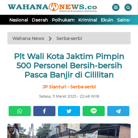
Nasional
Daerah
Polhukam
Kriminal
Ekuin
Sains-Te
WAHANA
Tutup
TV
Wahana News
Serba-serbi
NASIONAL
Plt Wali Kota Jaktim Pimpin
500 Personel Bersih-bersih
DAERAH
Pasca Banjir di Cililitan
JP Sianturi - Serba-serbi
POLHUKAM
Selasa, 11 Maret 2025 - 22:48 WIB
KRIMINAL
EKUIN