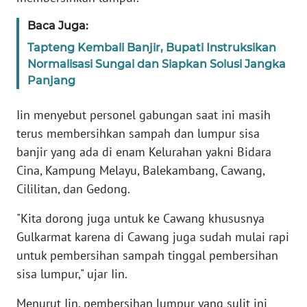
Baca Juga:
KARIR
Tapteng Kembali Banjir, Bupati Instruksikan
Normalisasi Sungai dan Siapkan Solusi Jangka
DISCLAIMER
Panjang
Wahana
Iin menyebut personel gabungan saat ini masih
News
Regional
terus membersihkan sampah dan lumpur sisa
banjir yang ada di enam Kelurahan yakni Bidara
WN
Cina, Kampung Melayu, Balekambang, Cawang,
SUMUT
Cililitan, dan Gedong.
"Kita dorong juga untuk ke Cawang khususnya
WN
JAKARTA
Gulkarmat karena di Cawang juga sudah mulai rapi
untuk pembersihan sampah tinggal pembersihan
WN
sisa lumpur," ujar Iin.
JABAR
Menurut Iin, pembersihan lumpur yang sulit ini