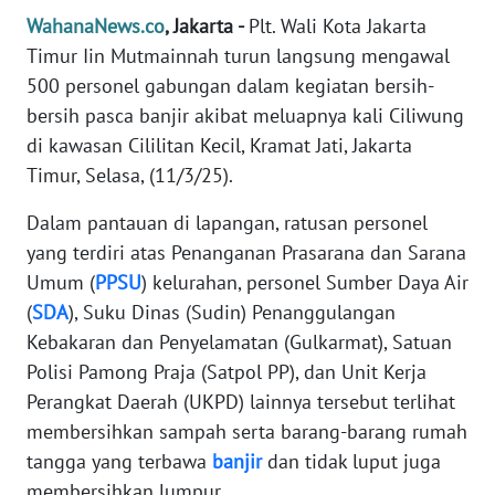
Informasi
WahanaNews.co
, Jakarta -
Plt. Wali Kota Jakarta
Timur Iin Mutmainnah turun langsung mengawal
INDEKS
BERITA
500 personel gabungan dalam kegiatan bersih-
bersih pasca banjir akibat meluapnya kali Ciliwung
KONTAK
di kawasan Cililitan Kecil, Kramat Jati, Jakarta
KAMI
Timur, Selasa, (11/3/25).
Dalam pantauan di lapangan, ratusan personel
INFO
IKLAN
yang terdiri atas Penanganan Prasarana dan Sarana
Umum (
PPSU
) kelurahan, personel Sumber Daya Air
TENTANG
(
SDA
), Suku Dinas (Sudin) Penanggulangan
KAMI
Kebakaran dan Penyelamatan (Gulkarmat), Satuan
Polisi Pamong Praja (Satpol PP), dan Unit Kerja
PEDOMAN
Perangkat Daerah (UKPD) lainnya tersebut terlihat
MEDIA
membersihkan sampah serta barang-barang rumah
SIBER
tangga yang terbawa
banjir
dan tidak luput juga
membersihkan lumpur.
REDAKSI