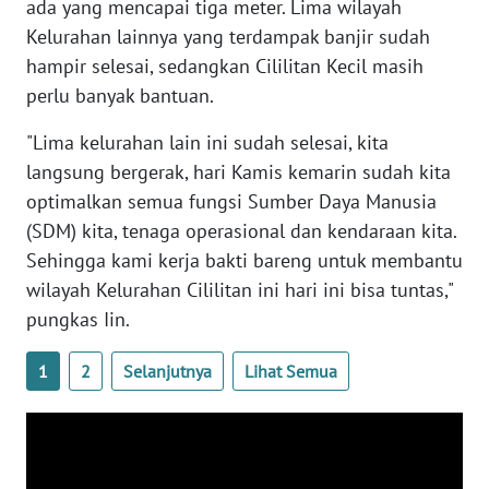
ada yang mencapai tiga meter. Lima wilayah
Kelurahan lainnya yang terdampak banjir sudah
WN
SERAMBI
hampir selesai, sedangkan Cililitan Kecil masih
perlu banyak bantuan.
WN
"Lima kelurahan lain ini sudah selesai, kita
JAMBI
langsung bergerak, hari Kamis kemarin sudah kita
WN
optimalkan semua fungsi Sumber Daya Manusia
SULTRA
(SDM) kita, tenaga operasional dan kendaraan kita.
Sehingga kami kerja bakti bareng untuk membantu
WN
wilayah Kelurahan Cililitan ini hari ini bisa tuntas,"
NTB
pungkas Iin.
WN
1
2
Selanjutnya
Lihat Semua
SULTENG
WN
SULBAR