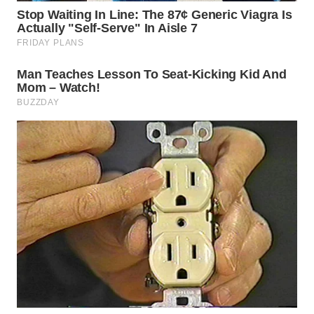
TAPANULI
TENGAH
WN DELI
SERDANG
WN
TEBING
TINGGI
WN
PAKPAK
WN
KARAWANG
WN
BEKASI