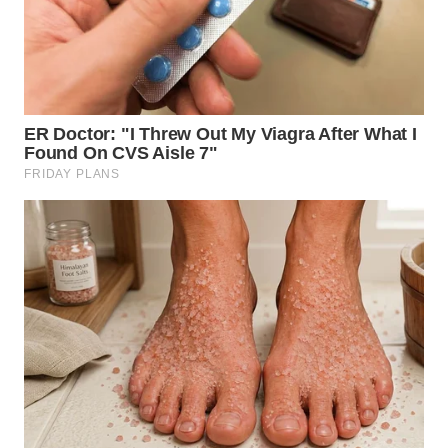
WN
MALUKU
WN
MALUT
WN
DAIRI
WN
DANAU
TOBA
WN
NIAS
WN
LANGKAT