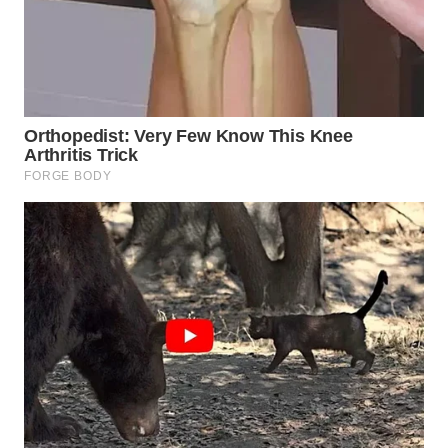
WN
NATUNA
WN
BINTAN
WN
MANDALIKA
WN
LIKUPANG
WN
LABUANBAJO
WN
BORNEO