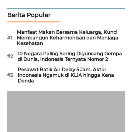
MAWAKA
Berita Populer
ID
MARTABAT
Manfaat Makan Bersama Keluarga, Kunci
#1
Membangun Keharmonisan dan Menjaga
NET
Kesehatan
10 Negara Paling Sering Diguncang Gempa
PLN
#2
di Dunia, Indonesia Ternyata Nomor 2
WATCH
Pesawat Batik Air Delay 5 Jam, Aktor
#3
Indonesia Ngamuk di KLIA hingga Kena
MKLI
Denda
LPKKI
LKKI
KOPEKLIN