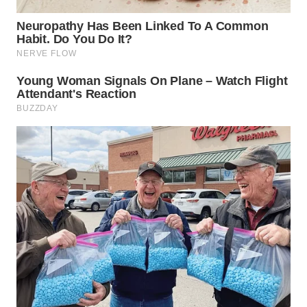
WN
TAPANULI
SELATAN
WN
TANJUNG
LESUNG
WN
KARO
WN
SIMALUNGUN
WN
LABUHANBATU
WN