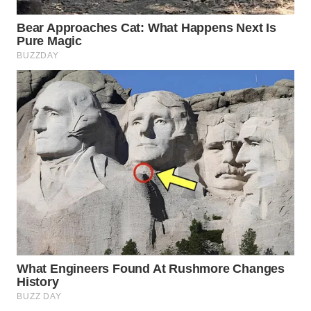
Wahana
Media
Group
WAHANA
NEWS
WAHANA
TANI
WAHANA
ADVOKAT
WAHANA
INFRASTRUKTUR
WAHANA
KONSUMEN