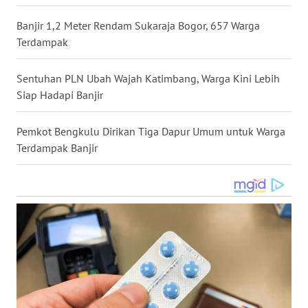
WN
Banjir 1,2 Meter Rendam Sukaraja Bogor, 657 Warga
KALTARA
Terdampak
WN
Sentuhan PLN Ubah Wajah Katimbang, Warga Kini Lebih
KALSEL
Siap Hadapi Banjir
WN
KALTIM
Pemkot Bengkulu Dirikan Tiga Dapur Umum untuk Warga
Terdampak Banjir
WN
SULSEL
WN
GORONTALO
WN
SULUT