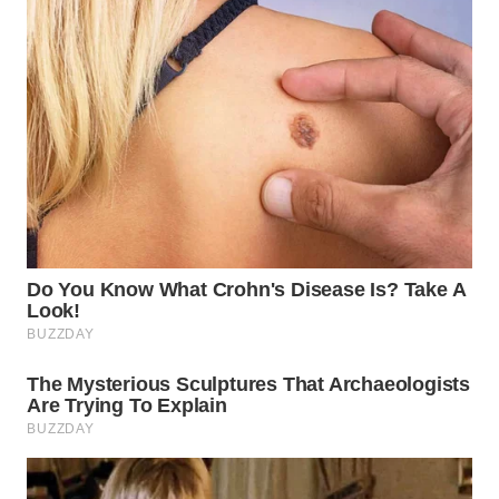
WN
SUMEDANG
WN
CIANJUR
WN
KEPULAUAN
SERIBU
WN
TANGERANG
WN
BINJAI
WN
CIREBON