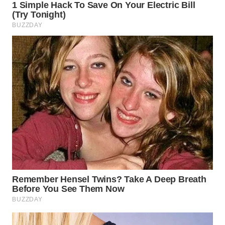
WN
BOGOR
WN
DEPOK
WN
TAPANULI
UTARA
WN
SAMOSIR
WN
PADANG
LAWAS