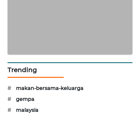
PORTAL
KONSUMEN
FORWAMKI
ALPERKLINAS
FORJASIDA
Trending
TAMBANG
NEWS
#
makan-bersama-keluarga
#
gempa
SITUNGIR
NEWS
#
malaysia
SIDIKALANG
NEWS