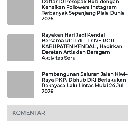
Daftar 10 Pesepak Bola dengan
WAHANA
Kenaikan Followers Instagram
DESA
Terbanyak Sepanjang Piala Dunia
2026
WISATA
Rayakan Hari Jadi Kendal
LAPAK
Bersama RCTI di "I LOVE RCTI
WAHANA
KABUPATEN KENDAL", Hadirkan
Deretan Artis dan Beragam
Wahana
Aktivitas Seru
Network
Pembangunan Saluran Jalan Kiwi–
KONSUMEN
Raya PKP, Dishub DKI Berlakukan
LISTRIK
Rekayasa Lalu Lintas Mulai 24 Juli
2026
MASYARAKAT
KELISTRIKAN
KOMENTAR
WALINKI
ID