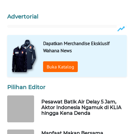
WAHANA
LISTRIK
Advertorial
WAHANA
TRAVEL
Dapatkan Merchandise Eksklusif
Wahana News
WAHANA
TV
Buka Katalog
WAHANANEWS
ID
Pilihan Editor
WAHANANEWS
Pesawat Batik Air Delay 5 Jam,
CO ID
Aktor Indonesia Ngamuk di KLIA
hingga Kena Denda
WAHANANEWS
NET
Manfaat Makan Bersama