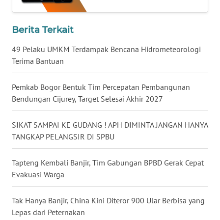
WN
NUSANTARA
Berita Terkait
WN
49 Pelaku UMKM Terdampak Bencana Hidrometeorologi
JOGJA
Terima Bantuan
WN
Pemkab Bogor Bentuk Tim Percepatan Pembangunan
JATIM
Bendungan Cijurey, Target Selesai Akhir 2027
WN
SIKAT SAMPAI KE GUDANG ! APH DIMINTA JANGAN HANYA
BALI
TANGKAP PELANGSIR DI SPBU
WN
Tapteng Kembali Banjir, Tim Gabungan BPBD Gerak Cepat
KALBAR
Evakuasi Warga
WN
Tak Hanya Banjir, China Kini Diteror 900 Ular Berbisa yang
KALTENG
Lepas dari Peternakan