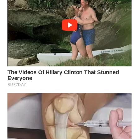
WN
PRIANGAN
TIMUR
WN
SEMARANG
WN
SOLO
WN
BOROBUDUR
WN
MADURA
WN
SURABAYA