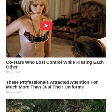
WN
INDRAMAYU
WN
KUNINGAN
WN
MAJALENGKA
WN
SUBANG
WN
SUKABUMI
WN
PURWAKARTA