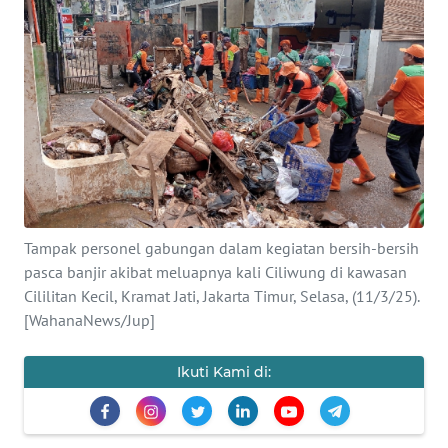
SAINS-TEKNO
KESEHATAN
INTERNASIONAL
SERBA-SERBI
PENDIDIKAN
Tampak personel gabungan dalam kegiatan bersih-bersih
pasca banjir akibat meluapnya kali Ciliwung di kawasan
OLAHRAGA
Cililitan Kecil, Kramat Jati, Jakarta Timur, Selasa, (11/3/25).
[WahanaNews/Jup]
OPINI
Ikuti Kami di:
EDITORIAL