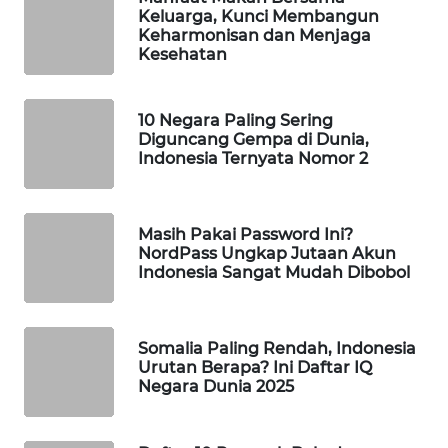
Keluarga, Kunci Membangun
WAHANA
Keharmonisan dan Menjaga
SPORT
Kesehatan
WAHANA
UMKM
10 Negara Paling Sering
Diguncang Gempa di Dunia,
Indonesia Ternyata Nomor 2
WAHANA
SELEB
Masih Pakai Password Ini?
WAHANA
NordPass Ungkap Jutaan Akun
PERSONA
Indonesia Sangat Mudah Dibobol
WAHANA
OTOMOTIF
Somalia Paling Rendah, Indonesia
Urutan Berapa? Ini Daftar IQ
Negara Dunia 2025
WAHANA
HEALTH