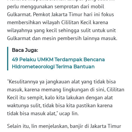
WN
perlu menggunakan semprotan dari mobil
BANTEN
Gulkarmat. Pemkot Jakarta Timur hari ini fokus
membersihkan wilayah Cililitan Kecil karena
WN
wilayahnya yang kecil sehingga sulit untuk unit
NTT
Gulkarmat dan mesin pembersih lainnya masuk.
WN
Baca Juga:
KEPRI
49 Pelaku UMKM Terdampak Bencana
Hidrometeorologi Terima Bantuan
WN
PAPUA
"Kesulitannya ya jangkauan alat yang tidak bisa
masuk, karena memang lingkungan di sini, Cililitan
WN
Kecil itu sempit, kalo kita lakukan dengan alat
PAPUA
BARAT
waktunya sulit, tidak bisa kita pastikan karena
tidak bisa masuk alat," ucap Iin.
WN
Selain itu, Iin menjelaskan, banjir di Jakarta Timur
RIAU