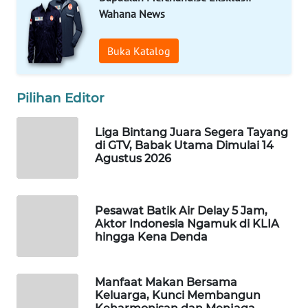
Wahana News
WAHANA
LISTRIK
Buka Katalog
WAHANA
TRAVEL
Pilihan Editor
WAHANA
Liga Bintang Juara Segera Tayang
TV
di GTV, Babak Utama Dimulai 14
Agustus 2026
WAHANANEWS
ID
Pesawat Batik Air Delay 5 Jam,
Aktor Indonesia Ngamuk di KLIA
WAHANANEWS
hingga Kena Denda
CO ID
WAHANANEWS
Manfaat Makan Bersama
NET
Keluarga, Kunci Membangun