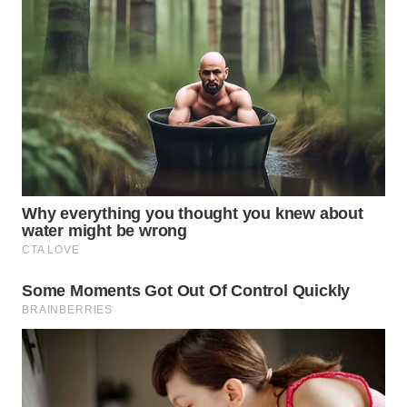
WN
SUMEDANG
WN
CIANJUR
WN
KEPULAUAN
SERIBU
WN
TANGERANG
WN
BINJAI
WN
CIREBON