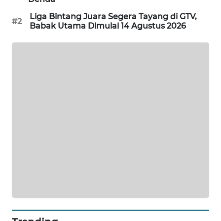
Liga Bintang Juara Segera Tayang di GTV,
MAWAKA
#2
Babak Utama Dimulai 14 Agustus 2026
ID
MARTABAT
NET
PLN
WATCH
MKLI
LPKKI
LKKI
KOPEKLIN