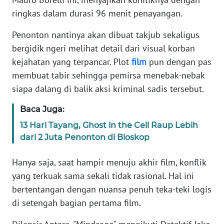
Informasi
ringkas dalam durasi 96 menit penayangan.
INDEKS
Penonton nantinya akan dibuat takjub sekaligus
BERITA
bergidik ngeri melihat detail dari visual korban
kejahatan yang terpancar. Plot
film
pun dengan pas
KONTAK
KAMI
membuat tabir sehingga pemirsa menebak-nebak
siapa dalang di balik aksi kriminal sadis tersebut.
INFO
Baca Juga:
IKLAN
13 Hari Tayang, Ghost in the Cell Raup Lebih
TENTANG
dari 2 Juta Penonton di Bioskop
KAMI
Hanya saja, saat hampir menuju akhir film, konflik
PEDOMAN
yang terkuak sama sekali tidak rasional. Hal ini
MEDIA
bertentangan dengan nuansa penuh teka-teki logis
SIBER
di setengah bagian pertama film.
REDAKSI