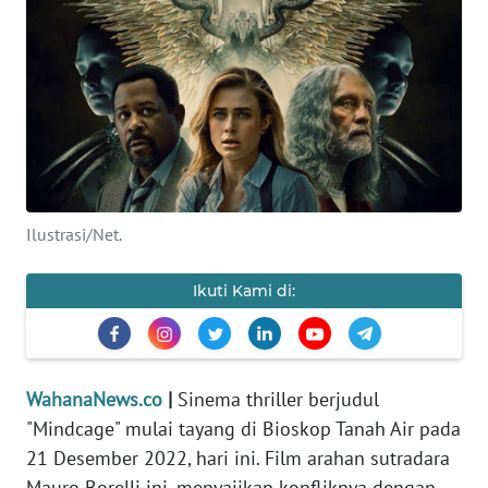
SAINS-TEKNO
KESEHATAN
INTERNASIONAL
SERBA-SERBI
Ilustrasi/Net.
PENDIDIKAN
Ikuti Kami di:
OLAHRAGA
OPINI
WahanaNews.co
|
Sinema thriller berjudul
"Mindcage" mulai tayang di Bioskop Tanah Air pada
EDITORIAL
21 Desember 2022, hari ini. Film arahan sutradara
Mauro Borelli ini, menyajikan konfliknya dengan