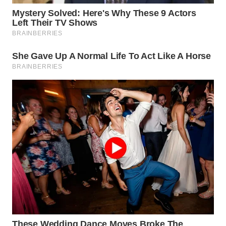
WN
TAPANULI
SELATAN
WN
TANJUNG
LESUNG
WN
KARO
WN
SIMALUNGUN
WN
LABUHANBATU
WN