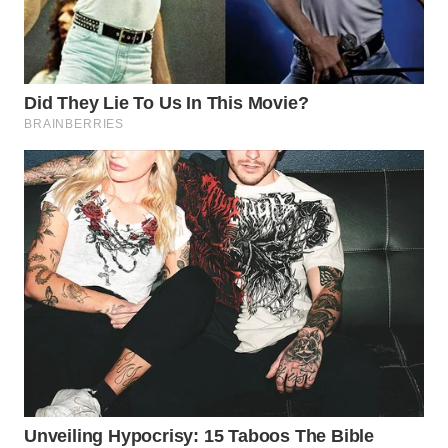
WN
PRIANGAN
TIMUR
WN
SEMARANG
WN
SOLO
WN
BOROBUDUR
WN
MADURA
WN
SURABAYA