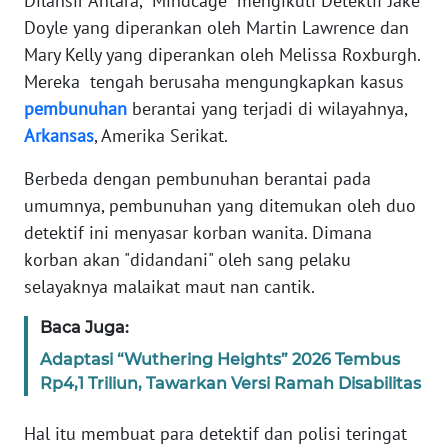
Dilansir Antara, "Mindcage" mengikuti Detektif Jake
Doyle yang diperankan oleh Martin Lawrence dan
KARIR
Mary Kelly yang diperankan oleh Melissa Roxburgh.
Mereka tengah berusaha mengungkapkan kasus
DISCLAIMER
pembunuhan
berantai yang terjadi di wilayahnya,
Arkansas
, Amerika Serikat.
Wahana
News
Berbeda dengan pembunuhan berantai pada
Regional
umumnya, pembunuhan yang ditemukan oleh duo
detektif ini menyasar korban wanita. Dimana
WN
korban akan "didandani" oleh sang pelaku
SUMUT
selayaknya malaikat maut nan cantik.
WN
Baca Juga:
JAKARTA
Adaptasi “Wuthering Heights” 2026 Tembus
Rp4,1 Triliun, Tawarkan Versi Ramah Disabilitas
WN
JABAR
Hal itu membuat para detektif dan polisi teringat