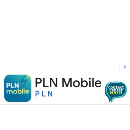
SONYA
ASA
NEWS
X