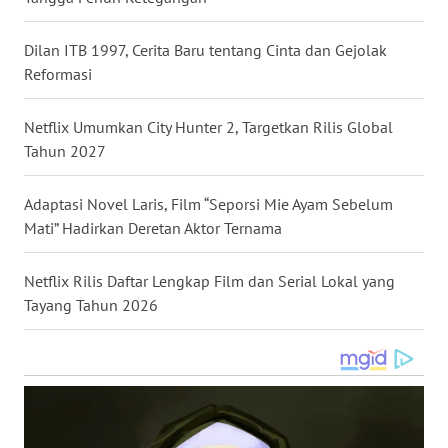
WN
NUSANTARA
Dilan ITB 1997, Cerita Baru tentang Cinta dan Gejolak
Reformasi
WN
JOGJA
Netflix Umumkan City Hunter 2, Targetkan Rilis Global
Tahun 2027
WN
JATIM
Adaptasi Novel Laris, Film “Seporsi Mie Ayam Sebelum
Mati” Hadirkan Deretan Aktor Ternama
WN
BALI
Netflix Rilis Daftar Lengkap Film dan Serial Lokal yang
Tayang Tahun 2026
WN
KALBAR
WN
KALTENG