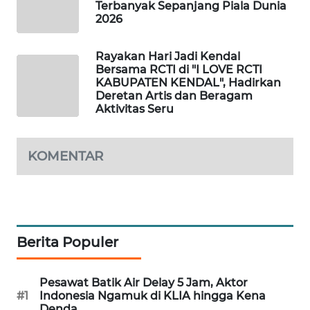
Terbanyak Sepanjang Piala Dunia
WAHANA
2026
DESA
WISATA
Rayakan Hari Jadi Kendal
Bersama RCTI di "I LOVE RCTI
LAPAK
KABUPATEN KENDAL", Hadirkan
WAHANA
Deretan Artis dan Beragam
Aktivitas Seru
Wahana
Network
KOMENTAR
KONSUMEN
LISTRIK
MASYARAKAT
Berita Populer
KELISTRIKAN
WALINKI
Pesawat Batik Air Delay 5 Jam, Aktor
#1
Indonesia Ngamuk di KLIA hingga Kena
ID
Denda