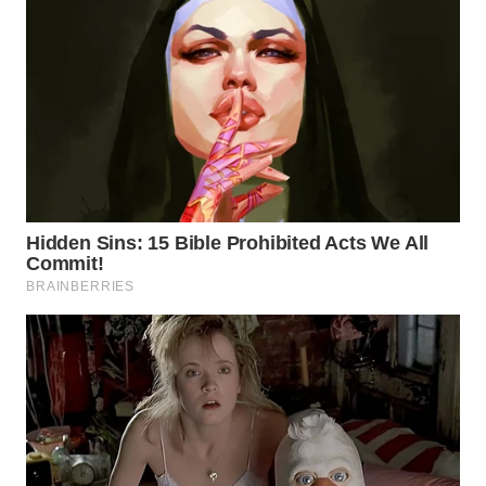
WN
KALTARA
WN
KALSEL
WN
KALTIM
WN
SULSEL
WN
GORONTALO
WN
SULUT