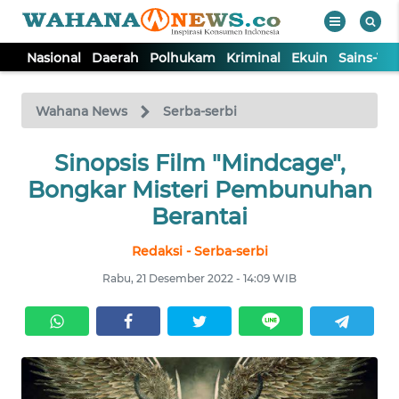
Nasional
Daerah
Polhukam
Kriminal
Ekuin
Sains-Te
WAHANA
Tutup
TV
Wahana News
Serba-serbi
NASIONAL
Sinopsis Film "Mindcage",
Bongkar Misteri Pembunuhan
DAERAH
Berantai
Redaksi - Serba-serbi
POLHUKAM
Rabu, 21 Desember 2022 - 14:09 WIB
KRIMINAL
EKUIN