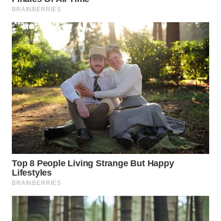
WN
BOGOR
WN
DEPOK
WN
TAPANULI
UTARA
WN
SAMOSIR
WN
PADANG
LAWAS