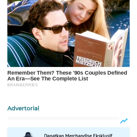
Wahana
Media
Group
WAHANA
NEWS
WAHANA
TANI
WAHANA
ADVOKAT
WAHANA
INFRASTRUKTUR
Advertorial
WAHANA
KONSUMEN
Dapatkan Merchandise Eksklusif