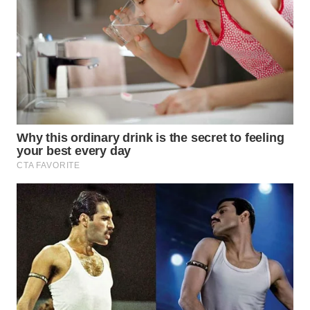
WN
INDRAMAYU
WN
KUNINGAN
WN
MAJALENGKA
WN
SUBANG
WN
SUKABUMI
WN
PURWAKARTA