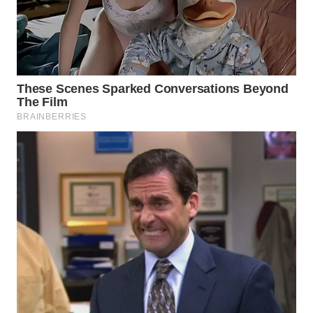
WN
MALUKU
WN
MALUT
WN
DAIRI
WN
DANAU
TOBA
WN
NIAS
WN
LANGKAT