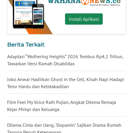
WN
BABEL
Install Aplikasi
WN
SUMBAR
Berita Terkait
WN
Adaptasi “Wuthering Heights” 2026 Tembus Rp4,1 Triliun,
SUMSEL
Tawarkan Versi Ramah Disabilitas
WN
Joko Anwar Hadirkan Ghost in the Cell, Kisah Napi Hadapi
BENGKULU
Teror Hantu dan Ketidakadilan
WN
Film Feel My Voice Raih Pujian, Angkat Dilema Remaja
LAMPUNG
Kejar Mimpi dan Keluarga
WN
JATENG
Dilema Cinta dan Uang, ‘Dopamin’ Sajikan Drama Rumah
Tangga Penuh Ketegangan