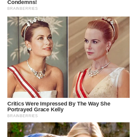
WN
NATUNA
WN
BINTAN
WN
MANDALIKA
WN
LIKUPANG
WN
LABUANBAJO
WN
BORNEO