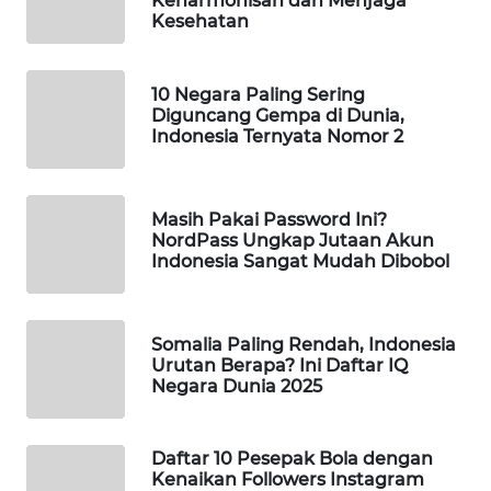
Keharmonisan dan Menjaga
Kesehatan
WAHANA
SPORT
10 Negara Paling Sering
WAHANA
Diguncang Gempa di Dunia,
UMKM
Indonesia Ternyata Nomor 2
WAHANA
SELEB
Masih Pakai Password Ini?
NordPass Ungkap Jutaan Akun
Indonesia Sangat Mudah Dibobol
WAHANA
PERSONA
Somalia Paling Rendah, Indonesia
WAHANA
Urutan Berapa? Ini Daftar IQ
OTOMOTIF
Negara Dunia 2025
WAHANA
HEALTH
Daftar 10 Pesepak Bola dengan
Kenaikan Followers Instagram