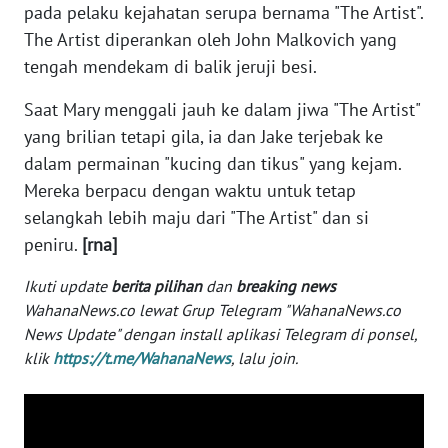
pada pelaku kejahatan serupa bernama "The Artist".
WN
BANTEN
The Artist diperankan oleh John Malkovich yang
tengah mendekam di balik jeruji besi.
WN
Saat Mary menggali jauh ke dalam jiwa "The Artist"
NTT
yang brilian tetapi gila, ia dan Jake terjebak ke
dalam permainan "kucing dan tikus" yang kejam.
WN
KEPRI
Mereka berpacu dengan waktu untuk tetap
selangkah lebih maju dari "The Artist" dan si
WN
peniru.
[rna]
PAPUA
Ikuti update
berita pilihan
dan
breaking news
WahanaNews.co lewat Grup Telegram "WahanaNews.co
WN
PAPUA
News Update" dengan install aplikasi Telegram di ponsel,
BARAT
klik
https://t.me/WahanaNews
, lalu join.
WN
RIAU