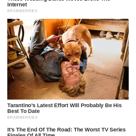
TAPANULI
TENGAH
WN DELI
SERDANG
WN
TEBING
TINGGI
WN
PAKPAK
WN
KARAWANG
WN
BEKASI