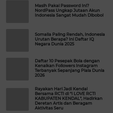
Masih Pakai Password Ini?
MAWAKA
NordPass Ungkap Jutaan Akun
ID
Indonesia Sangat Mudah Dibobol
MARTABAT
NET
Somalia Paling Rendah, Indonesia
Urutan Berapa? Ini Daftar IQ
Negara Dunia 2025
PLN
WATCH
Daftar 10 Pesepak Bola dengan
MKLI
Kenaikan Followers Instagram
Terbanyak Sepanjang Piala Dunia
2026
LPKKI
Rayakan Hari Jadi Kendal
LKKI
Bersama RCTI di "I LOVE RCTI
KABUPATEN KENDAL", Hadirkan
Deretan Artis dan Beragam
KOPEKLIN
Aktivitas Seru