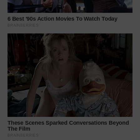
WN
NATUNA
WN
BINTAN
WN
MANDALIKA
WN
LIKUPANG
WN
LABUANBAJO
WN
BORNEO