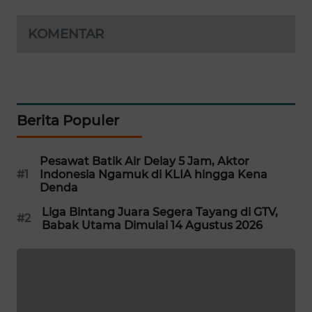
PORTAL
KONSUMEN
KOMENTAR
FORWAMKI
ALPERKLINAS
Berita Populer
FORJASIDA
Pesawat Batik Air Delay 5 Jam, Aktor
#1
Indonesia Ngamuk di KLIA hingga Kena
TAMBANG
Denda
NEWS
Liga Bintang Juara Segera Tayang di GTV,
#2
Babak Utama Dimulai 14 Agustus 2026
SITUNGIR
NEWS
SIDIKALANG
NEWS