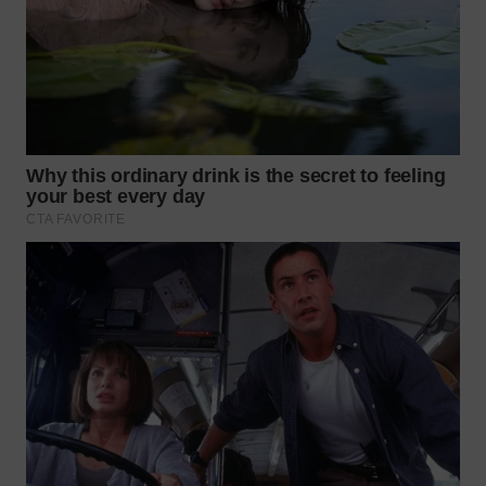
WN
PRIANGAN
TIMUR
WN
SEMARANG
WN
SOLO
WN
BOROBUDUR
WN
MADURA
WN
SURABAYA