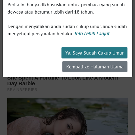
Berita ini hanya dikhususkan untuk pembaca yang sudah
WN
dewasa atau berumur lebih dari 18 tahun.
INDRAMAYU
Dengan menyatakan anda sudah cukup umur, anda sudah
WN
menyetujui persyaratan berlaku.
Info Lebih Lanjut
KUNINGAN
WN
Ya, Saya Sudah Cukup Umur
MAJALENGKA
Kembali ke Halaman Utama
WN
SUBANG
WN
SUKABUMI
WN
PURWAKARTA