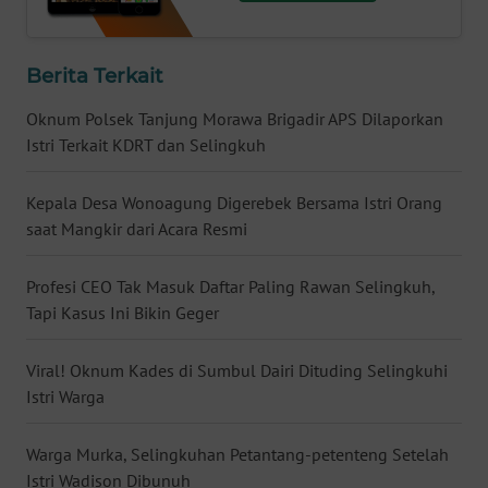
WN
BABEL
Berita Terkait
WN
Oknum Polsek Tanjung Morawa Brigadir APS Dilaporkan
SUMBAR
Istri Terkait KDRT dan Selingkuh
WN
Kepala Desa Wonoagung Digerebek Bersama Istri Orang
SUMSEL
saat Mangkir dari Acara Resmi
WN
Profesi CEO Tak Masuk Daftar Paling Rawan Selingkuh,
BENGKULU
Tapi Kasus Ini Bikin Geger
WN
Viral! Oknum Kades di Sumbul Dairi Dituding Selingkuhi
LAMPUNG
Istri Warga
WN
Warga Murka, Selingkuhan Petantang-petenteng Setelah
JATENG
Istri Wadison Dibunuh