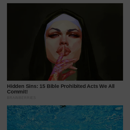
WN
TAPANULI
SELATAN
WN
TANJUNG
LESUNG
WN
KARO
WN
SIMALUNGUN
WN
LABUHANBATU
WN