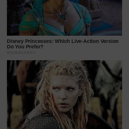
WN
KALTARA
WN
KALSEL
WN
KALTIM
WN
SULSEL
WN
GORONTALO
WN
SULUT