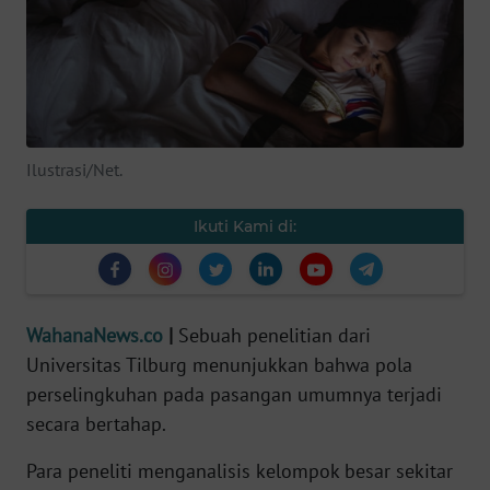
SAINS-TEKNO
KESEHATAN
INTERNASIONAL
Ilustrasi/Net.
SERBA-SERBI
Ikuti Kami di:
PENDIDIKAN
OLAHRAGA
WahanaNews.co
|
Sebuah penelitian dari
Universitas Tilburg menunjukkan bahwa pola
OPINI
perselingkuhan pada pasangan umumnya terjadi
secara bertahap.
EDITORIAL
Para peneliti menganalisis kelompok besar sekitar