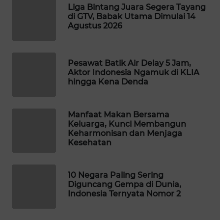
Liga Bintang Juara Segera Tayang
WAHANA
di GTV, Babak Utama Dimulai 14
DESA
Agustus 2026
WISATA
LAPAK
Pesawat Batik Air Delay 5 Jam,
WAHANA
Aktor Indonesia Ngamuk di KLIA
hingga Kena Denda
Wahana
Network
Manfaat Makan Bersama
Keluarga, Kunci Membangun
KONSUMEN
Keharmonisan dan Menjaga
LISTRIK
Kesehatan
MASYARAKAT
KELISTRIKAN
10 Negara Paling Sering
Diguncang Gempa di Dunia,
Indonesia Ternyata Nomor 2
WALINKI
ID