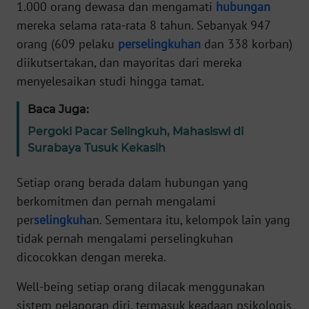
Informasi
1.000 orang dewasa dan mengamati
hubungan
mereka selama rata-rata 8 tahun. Sebanyak 947
INDEKS
orang (609 pelaku
perselingkuhan
dan 338 korban)
BERITA
diikutsertakan, dan mayoritas dari mereka
menyelesaikan studi hingga tamat.
KONTAK
KAMI
Baca Juga:
Pergoki Pacar Selingkuh, Mahasiswi di
INFO
Surabaya Tusuk Kekasih
IKLAN
Setiap orang berada dalam hubungan yang
TENTANG
berkomitmen dan pernah mengalami
KAMI
per
selingkuh
an. Sementara itu, kelompok lain yang
tidak pernah mengalami perselingkuhan
PEDOMAN
MEDIA
dicocokkan dengan mereka.
SIBER
Well-being setiap orang dilacak menggunakan
sistem pelaporan diri, termasuk keadaan psikologis
REDAKSI