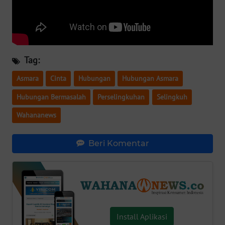
WN
SERAMBI
WN
Tag:
JAMBI
Asmara
Cinta
Hubungan
Hubungan Asmara
WN
Hubungan Bermasalah
Perselingkuhan
Selingkuh
SULTRA
Wahananews
WN
NTB
Beri Komentar
WN
SULTENG
WN
SULBAR
Install Aplikasi