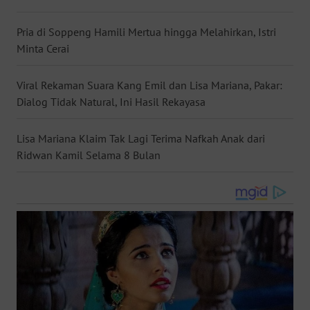
WN
Pria di Soppeng Hamili Mertua hingga Melahirkan, Istri
NUSANTARA
Minta Cerai
WN
JOGJA
Viral Rekaman Suara Kang Emil dan Lisa Mariana, Pakar:
Dialog Tidak Natural, Ini Hasil Rekayasa
WN
JATIM
Lisa Mariana Klaim Tak Lagi Terima Nafkah Anak dari
Ridwan Kamil Selama 8 Bulan
WN
BALI
WN
KALBAR
WN
KALTENG