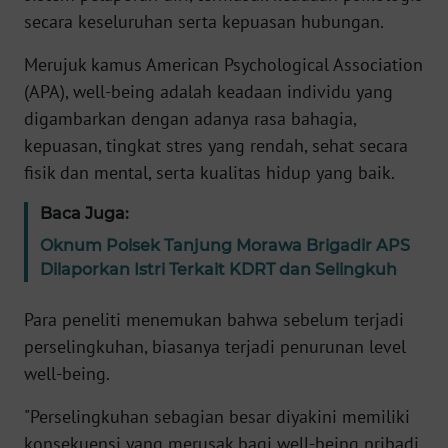
secara keseluruhan serta kepuasan hubungan.
KARIR
Merujuk kamus American Psychological Association
(APA), well-being adalah keadaan individu yang
DISCLAIMER
digambarkan dengan adanya rasa bahagia,
kepuasan, tingkat stres yang rendah, sehat secara
Wahana
News
fisik dan mental, serta kualitas hidup yang baik.
Regional
Baca Juga:
WN
Oknum Polsek Tanjung Morawa Brigadir APS
SUMUT
Dilaporkan Istri Terkait KDRT dan Selingkuh
WN
Para peneliti menemukan bahwa sebelum terjadi
JAKARTA
perselingkuhan, biasanya terjadi penurunan level
well-being.
WN
JABAR
"Perselingkuhan sebagian besar diyakini memiliki
konsekuensi yang merusak bagi well-being pribadi