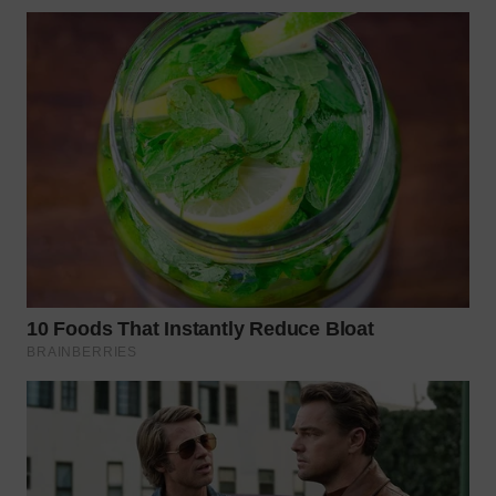
Wahana
Media
Group
WAHANA
NEWS
WAHANA
TANI
WAHANA
ADVOKAT
WAHANA
INFRASTRUKTUR
WAHANA
KONSUMEN