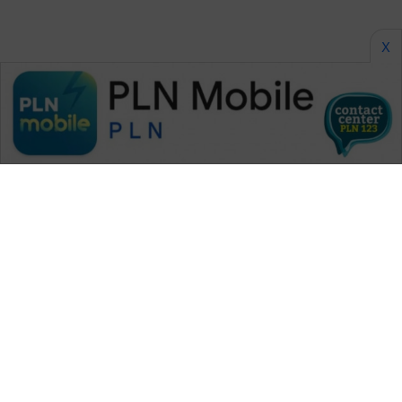
X
WAHANA MEDIA GROUP
|
|
|
WAHANA NEWS co
WAHANA TANI
WAHANA ADVOKAT