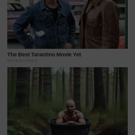
WAHANA
LISTRIK
WAHANA
TRAVEL
WAHANA
TV
WAHANANEWS
ID
WAHANANEWS
CO ID
WAHANANEWS
NET