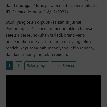
WN
dan hubungan," tulis para peneliti, seperti dikutip
BANTEN
IFL Science, Minggu (18/12/2022).
WN
Studi yang telah dipublikasikan di jurnal
NTT
Psychological Science itu menunjukkan bahwa
setelah perselingkuhan terjadi, orang yang
WN
berselingkuh merasakan harga diri yang lebih
KEPRI
rendah, kepuasan hubungan yang lebih rendah,
dan keintiman yang lebih rendah.
WN
PAPUA
1
2
Selanjutnya
Lihat Semua
WN
PAPUA
BARAT
WN
RIAU