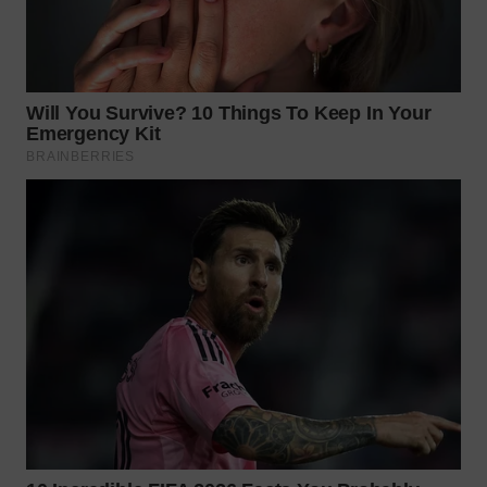
WN
BOGOR
WN
DEPOK
WN
TAPANULI
UTARA
WN
SAMOSIR
WN
PADANG
LAWAS