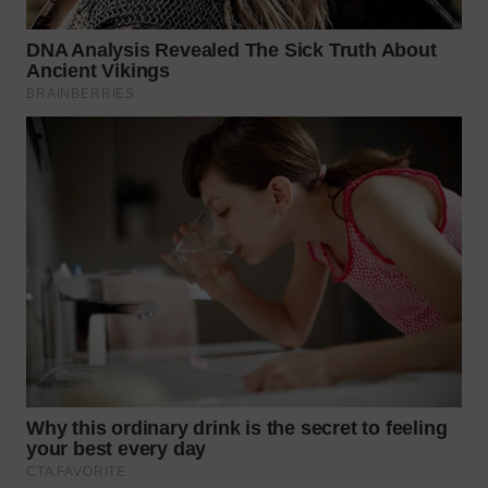
WN
MALUKU
WN
MALUT
WN
DAIRI
WN
DANAU
TOBA
WN
NIAS
WN
LANGKAT