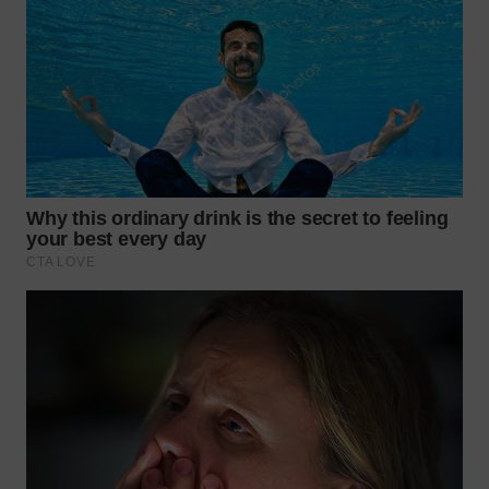
TAPANULI
TENGAH
WN DELI
SERDANG
WN
TEBING
TINGGI
WN
PAKPAK
WN
KARAWANG
WN
BEKASI