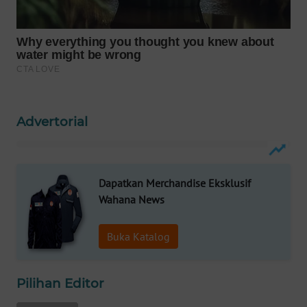
WAHANA
SPORT
WAHANA
UMKM
WAHANA
Advertorial
SELEB
WAHANA
Dapatkan Merchandise Eksklusif
PERSONA
Wahana News
WAHANA
OTOMOTIF
Buka Katalog
WAHANA
Pilihan Editor
HEALTH