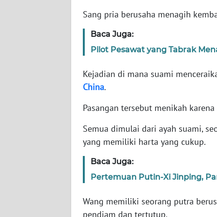
Sang pria berusaha menagih kembal
WN
Baca Juga:
NTT
Pilot Pesawat yang Tabrak Mena
WN
KEPRI
Kejadian di mana suami menceraika
China
.
WN
PAPUA
Pasangan tersebut menikah karena 
Semua dimulai dari ayah suami, s
WN
yang memiliki harta yang cukup.
PAPUA
BARAT
Baca Juga:
Pertemuan Putin-Xi Jinping, Pa
WN
RIAU
Wang memiliki seorang putra berus
pendiam dan tertutup.
WN