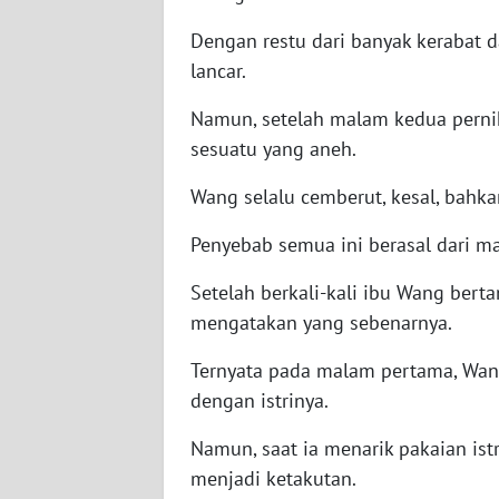
BABEL
Dengan restu dari banyak kerabat 
lancar.
WN
SUMBAR
Namun, setelah malam kedua perni
sesuatu yang aneh.
WN
SUMSEL
Wang selalu cemberut, kesal, bahka
WN
Penyebab semua ini berasal dari m
BENGKULU
Setelah berkali-kali ibu Wang ber
WN
mengatakan yang sebenarnya.
LAMPUNG
Ternyata pada malam pertama, Wa
dengan istrinya.
WN
JATENG
Namun, saat ia menarik pakaian ist
menjadi ketakutan.
WN