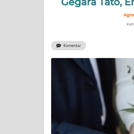
Gegara Tato, 
INDEKS
BERITA
Agne
Kami
KONTAK
KAMI
Komentar
INFO
IKLAN
TENTANG
KAMI
PEDOMAN
MEDIA
SIBER
REDAKSI