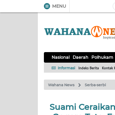
MENU
WAHANA
Tutup
TV
NASIONAL
DAERAH
POLHUKAM
KRIMINAL
EKUIN
SAINS-
KESEHATAN
INTERNASIONAL
Nasional
Daerah
Polhukam
TEKNO
Informasi
Indeks Berita
Kontak 
SERBA-
PENDIDIKAN
OLAHRAGA
OPINI
SERBI
Wahana News
Serba-serbi
EDITORIAL
Suami Ceraikan
Informasi