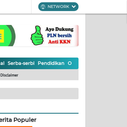
NETWORK
al
Serba-serbi
Pendidikan
Olahraga
Opini
Editoria
Disclaimer
erita Populer