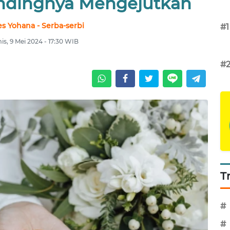
Endingnya Mengejutkan
s Yohana - Serba-serbi
#1
s, 9 Mei 2024 - 17:30 WIB
#
T
#
#