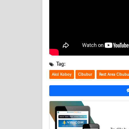
NUSANTARA
WN
JOGJA
WN
JATIM
WN
Tag:
BALI
Aksi Koboy
Cibubur
Rest Area Cibubu
WN
KALBAR
WN
KALTENG
WN