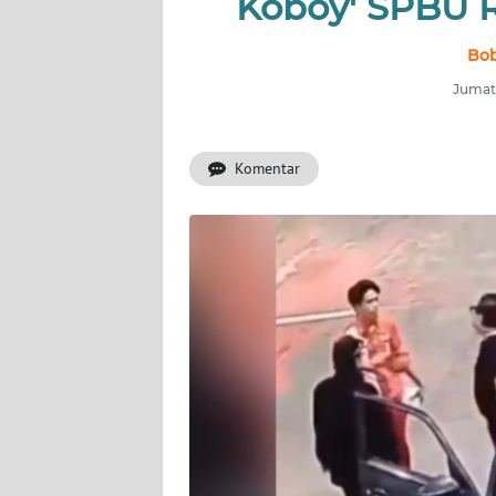
Koboy' SPBU R
INDEKS
BERITA
Bob
Jumat,
KONTAK
KAMI
Komentar
INFO
IKLAN
TENTANG
KAMI
PEDOMAN
MEDIA
SIBER
REDAKSI