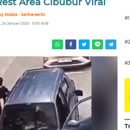
est Area Cibubur Viral
y Roska - Serba-serbi
#1
 24 Januari 2025 - 11:30 WIB
#
#
T