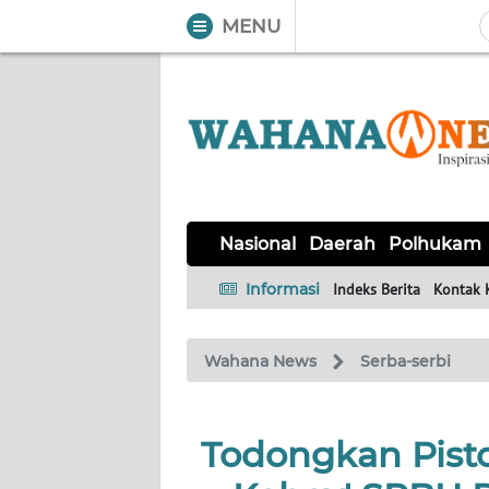
MENU
WAHANA
Tutup
TV
NASIONAL
DAERAH
POLHUKAM
KRIMINAL
EKUIN
SAINS-
KESEHATAN
INTERNASIONAL
Nasional
Daerah
Polhukam
TEKNO
Informasi
Indeks Berita
Kontak 
SERBA-
PENDIDIKAN
OLAHRAGA
OPINI
SERBI
Wahana News
Serba-serbi
EDITORIAL
Todongkan Pisto
Informasi