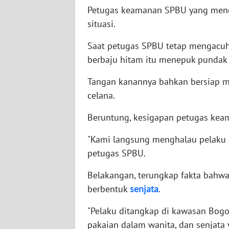
SERAMBI
Petugas keamanan SPBU yang menge
situasi.
WN
Saat petugas SPBU tetap mengacuh
JAMBI
berbaju hitam itu menepuk pundak
WN
Tangan kanannya bahkan bersiap m
SULTRA
celana.
WN
Beruntung, kesigapan petugas ke
NTB
"Kami langsung menghalau pelaku ag
WN
petugas SPBU.
SULTENG
Belakangan, terungkap fakta bahwa 
WN
berbentuk
senjata
.
SULBAR
"Pelaku ditangkap di kawasan Bog
pakaian dalam wanita, dan senjata 
WN