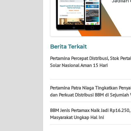
KALTARA
Jadilah
WN
KALSEL
WN
KALTIM
Berita Terkait
Pertamina Percepat Distribusi, Stok Perta
WN
Solar Nasional Aman 15 Hari
SULSEL
WN
GORONTALO
Pertamina Patra Niaga Tingkatkan Penya
dan Perkuat Distribusi BBM di Sejumlah
WN
SULUT
BBM Jenis Pertamax Naik Jadi Rp16.250,
Masyarakat Ungkap Hal Ini
WN
MALUKU