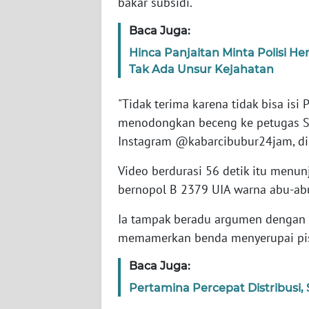
bakar subsidi.
Baca Juga:
WN
NTT
Hinca Panjaitan Minta Polisi H
Tak Ada Unsur Kejahatan
WN
KEPRI
"Tidak terima karena tidak bisa isi 
menodongkan beceng ke petugas S
WN
Instagram @kabarcibubur24jam, dik
PAPUA
Video berdurasi 56 detik itu menun
bernopol B 2379 UIA warna abu-ab
WN
PAPUA
BARAT
Ia tampak beradu argumen dengan 
memamerkan benda menyerupai pist
WN
Baca Juga:
RIAU
Pertamina Percepat Distribusi, 
WN