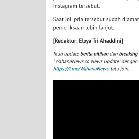
BABEL
Instagram tersebut.
Saat ini, pria tersebut sudah diama
WN
SUMBAR
pemeriksaan lebih lanjut.
[Redaktur: Elsya Tri Ahaddini]
WN
SUMSEL
Ikuti update
berita pilihan
dan
breaking
"WahanaNews.co News Update" dengan ins
WN
https://t.me/WahanaNews
, lalu join.
BENGKULU
WN
LAMPUNG
WN
JATENG
WN