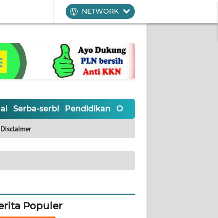
NETWORK
al
Serba-serbi
Pendidikan
Olahraga
Opini
Editoria
Disclaimer
erita Populer