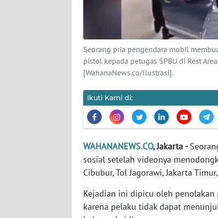
KARIR
DISCLAIMER
Seorang pria pengendara mobil membua
Wahana
pistol kepada petugas SPBU di Rest Area C
News
[WahanaNews.co/Ilustrasi].
Regional
Ikuti Kami di:
WN
SUMUT
WN
JAKARTA
WAHANANEWS.CO
, Jakarta -
Seoran
sosial setelah videonya menodongk
WN
Cibubur, Tol Jagorawi, Jakarta Timur,
JABAR
Kejadian ini dipicu oleh penolakan
karena pelaku tidak dapat menunju
WN
BANTEN