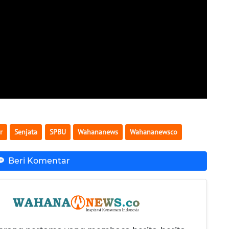
r
Senjata
SPBU
Wahananews
Wahananewsco
Beri Komentar