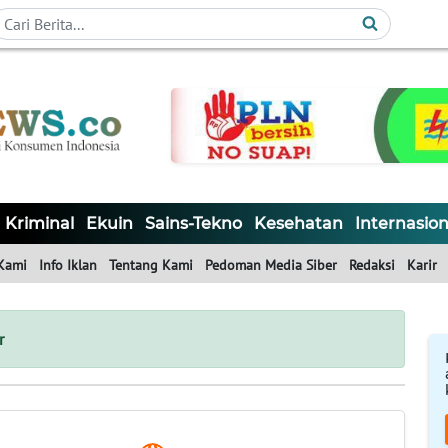
Kriminal
Ekuin
Sains-Tekno
Kesehatan
Internasion
Kami
Info Iklan
Tentang Kami
Pedoman Media Siber
Redaksi
Karir
r