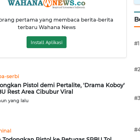
B
 orang pertama yang membaca berita-berita
terbaru Wahana News
Install Aplikasi
#1
#
ba-serbi
ongkan Pistol demi Pertalite, 'Drama Koboy'
U Rest Area Cibubur Viral
#
hun yang lalu
#
minal
a Todongkan Pistol ke Petugas SPBU Tol