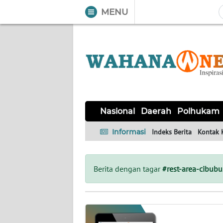
MENU
WAHANA
Tutup
TV
NASIONAL
DAERAH
POLHUKAM
KRIMINAL
EKUIN
SAINS-
KESEHATAN
INTERNASIONAL
Nasional
Daerah
Polhukam
TEKNO
Informasi
Indeks Berita
Kontak 
SERBA-
PENDIDIKAN
OLAHRAGA
OPINI
SERBI
Berita dengan tagar
#rest-area-cibubu
EDITORIAL
Informasi