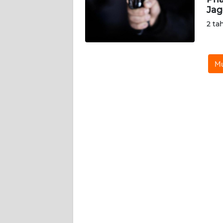
KARIR
Jag
2 ta
DISCLAIMER
Wahana
Mu
News
Regional
WN
SUMUT
WN
JAKARTA
WN
JABAR
WN
BANTEN