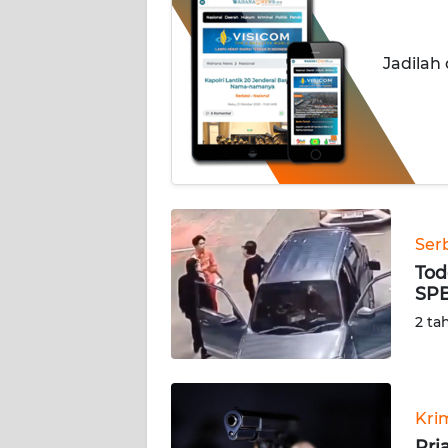
INDEKS
BERITA
Jadilah
KONTAK
KAMI
INFO
IKLAN
TENTANG
Ser
KAMI
Tod
SPB
PEDOMAN
2 ta
MEDIA
SIBER
REDAKSI
Kri
Pri