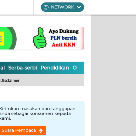
NETWORK
al
Serba-serbi
Pendidikan
Olahraga
Opini
Editoria
Disclaimer
Kirimkan masukan dan tanggapan
anda sebagai konsumen kepada
kami.
Suara Pembaca