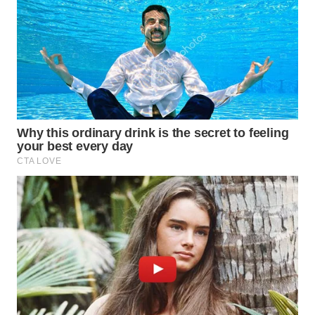
WN
MALUKU
WN
MALUT
WN
DAIRI
WN
DANAU
TOBA
WN
NIAS
WN
LANGKAT