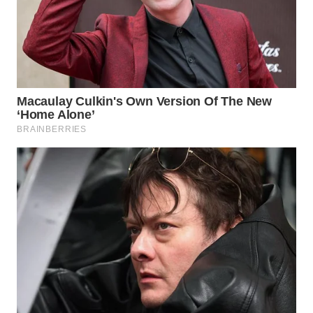
WN
SUMEDANG
WN
CIANJUR
WN
KEPULAUAN
SERIBU
WN
TANGERANG
WN
BINJAI
WN
CIREBON