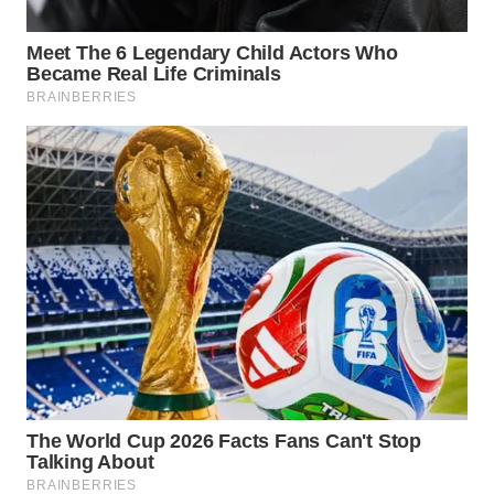
WN
INDRAMAYU
WN
KUNINGAN
WN
MAJALENGKA
WN
SUBANG
WN
SUKABUMI
WN
PURWAKARTA