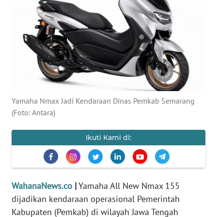
SAINS-TEKNO
KESEHATAN
INTERNASIONAL
SERBA-SERBI
Yamaha Nmax Jadi Kendaraan Dinas Pemkab Semarang
(Foto: Antara)
PENDIDIKAN
Ikuti Kami di:
OLAHRAGA
OPINI
WahanaNews.co
|
Yamaha All New Nmax 155
EDITORIAL
dijadikan kendaraan operasional Pemerintah
Kabupaten (Pemkab) di wilayah Jawa Tengah