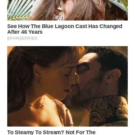
WN
TAPANULI
SELATAN
WN
TANJUNG
LESUNG
WN
KARO
WN
SIMALUNGUN
WN
LABUHANBATU
WN