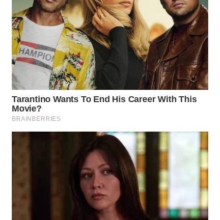
WN
NATUNA
WN
BINTAN
WN
MANDALIKA
WN
LIKUPANG
WN
LABUANBAJO
WN
BORNEO