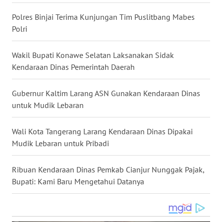
WN
Polres Binjai Terima Kunjungan Tim Puslitbang Mabes
NUSANTARA
Polri
WN
Wakil Bupati Konawe Selatan Laksanakan Sidak
JOGJA
Kendaraan Dinas Pemerintah Daerah
WN
Gubernur Kaltim Larang ASN Gunakan Kendaraan Dinas
JATIM
untuk Mudik Lebaran
WN
Wali Kota Tangerang Larang Kendaraan Dinas Dipakai
BALI
Mudik Lebaran untuk Pribadi
WN
Ribuan Kendaraan Dinas Pemkab Cianjur Nunggak Pajak,
KALBAR
Bupati: Kami Baru Mengetahui Datanya
WN
KALTENG