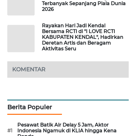
Terbanyak Sepanjang Piala Dunia
PORTAL
2026
KONSUMEN
Rayakan Hari Jadi Kendal
FORWAMKI
Bersama RCTI di "I LOVE RCTI
KABUPATEN KENDAL", Hadirkan
Deretan Artis dan Beragam
ALPERKLINAS
Aktivitas Seru
FORJASIDA
KOMENTAR
TAMBANG
NEWS
SITUNGIR
NEWS
Berita Populer
SIDIKALANG
Pesawat Batik Air Delay 5 Jam, Aktor
NEWS
#1
Indonesia Ngamuk di KLIA hingga Kena