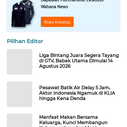
WAHANA
Wahana News
DESA
WISATA
Buka Katalog
LAPAK
WAHANA
Pilihan Editor
Wahana
Liga Bintang Juara Segera Tayang
Network
di GTV, Babak Utama Dimulai 14
Agustus 2026
KONSUMEN
LISTRIK
Pesawat Batik Air Delay 5 Jam,
Aktor Indonesia Ngamuk di KLIA
MASYARAKAT
hingga Kena Denda
KELISTRIKAN
WALINKI
Manfaat Makan Bersama
ID
Keluarga, Kunci Membangun