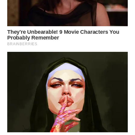
Wahana
Media
Group
WAHANA
NEWS
WAHANA
TANI
WAHANA
ADVOKAT
WAHANA
INFRASTRUKTUR
WAHANA
KONSUMEN