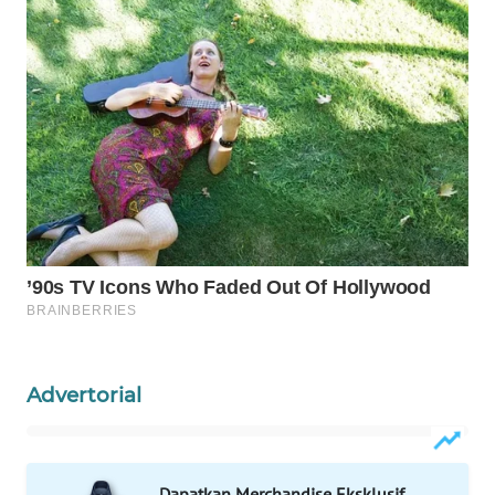
WAHANA
SPORT
WAHANA
UMKM
WAHANA
SELEB
WAHANA
PERSONA
WAHANA
OTOMOTIF
Advertorial
WAHANA
HEALTH
Dapatkan Merchandise Eksklusif