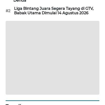
Denda
SIBARAGAS
Liga Bintang Juara Segera Tayang di GTV,
#2
NEWS
Babak Utama Dimulai 14 Agustus 2026
METRO
SIANTAR
NEWS
METRO
MEDAN
NEWS
METRO
JAKARTA
NEWS
KRT
NEWS