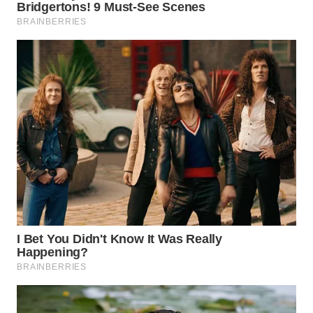
TAPANULI
TENGAH
WN DELI
SERDANG
WN
TEBING
TINGGI
WN
PAKPAK
WN
KARAWANG
WN
BEKASI