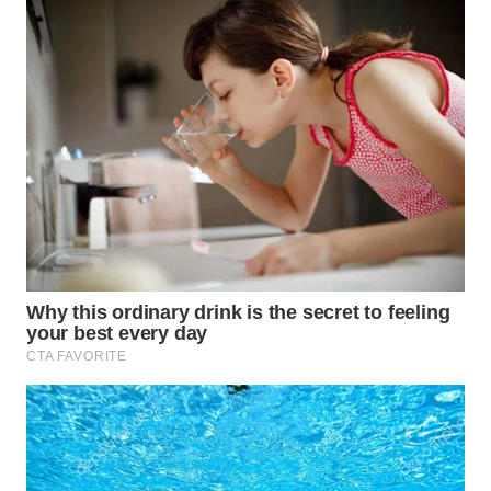
WN
KALTARA
WN
KALSEL
WN
KALTIM
WN
SULSEL
WN
GORONTALO
WN
SULUT