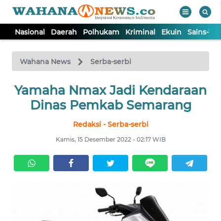
Nasional
Daerah
Polhukam
Kriminal
Ekuin
Sains-Te
WAHANA
Tutup
TV
Wahana News
Serba-serbi
NASIONAL
Yamaha Nmax Jadi Kendaraan
Dinas Pemkab Semarang
DAERAH
Redaksi - Serba-serbi
Kamis, 15 Desember 2022 - 02:17 WIB
POLHUKAM
KRIMINAL
EKUIN