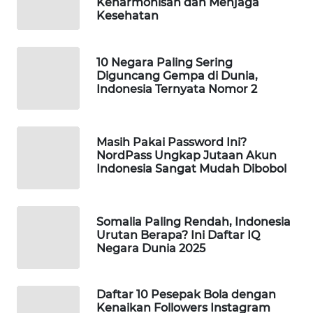
Keharmonisan dan Menjaga
Kesehatan
MAWAKA
ID
10 Negara Paling Sering
Diguncang Gempa di Dunia,
MARTABAT
Indonesia Ternyata Nomor 2
NET
PLN
Masih Pakai Password Ini?
WATCH
NordPass Ungkap Jutaan Akun
Indonesia Sangat Mudah Dibobol
MKLI
LPKKI
Somalia Paling Rendah, Indonesia
Urutan Berapa? Ini Daftar IQ
Negara Dunia 2025
LKKI
KOPEKLIN
Daftar 10 Pesepak Bola dengan
Kenaikan Followers Instagram