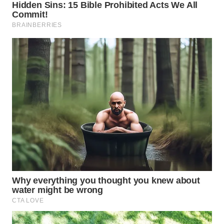
WAHANA
LISTRIK
WAHANA
TRAVEL
WAHANA
TV
WAHANANEWS
ID
WAHANANEWS
CO ID
WAHANANEWS
NET