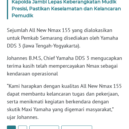
Kapolda Jambi Lepas Keberangkatan Mudik
WN
Presisi, Pastikan Keselamatan dan Kelancaran
BANTEN
Pemudik
WN
Sejumlah All New Nmax 155 yang dialokasikan
NTT
untuk Pemkab Semarang disediakan oleh Yamaha
DDS 3 (Jawa Tengah-Yogyakarta).
WN
KEPRI
Johannes B.M.S, Chief Yamaha DDS 3 mengucapkan
terima kasih telah mempercayakan Nmax sebagai
WN
kendaraan operasional
PAPUA
“Kami harapkan dengan kualitas All New Nmax 155
WN
dapat membantu kelancaran tugas dan pekerjaan,
PAPUA
serta menikmati kegiatan berkendara dengan
BARAT
skutik Maxi Yamaha yang digemari masyarakat,”
ujar Johannes.
WN
RIAU