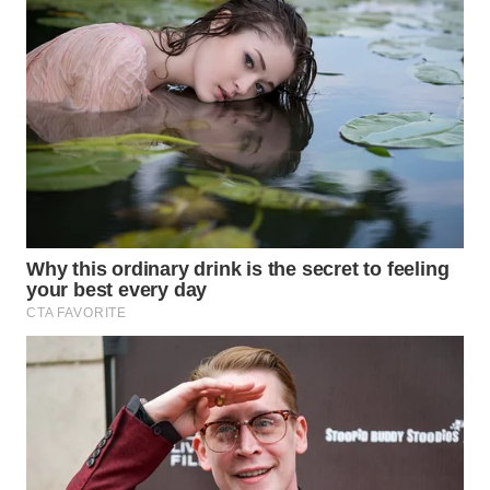
WN
BOGOR
WN
DEPOK
WN
TAPANULI
UTARA
WN
SAMOSIR
WN
PADANG
LAWAS