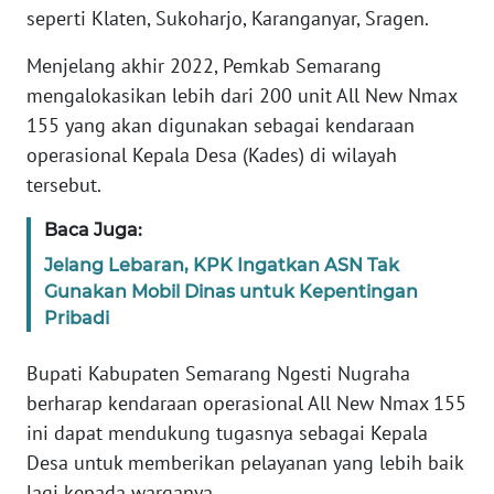
Informasi
seperti Klaten, Sukoharjo, Karanganyar, Sragen.
INDEKS
Menjelang akhir 2022, Pemkab Semarang
BERITA
mengalokasikan lebih dari 200 unit All New Nmax
155 yang akan digunakan sebagai kendaraan
KONTAK
operasional Kepala Desa (Kades) di wilayah
KAMI
tersebut.
INFO
Baca Juga:
IKLAN
Jelang Lebaran, KPK Ingatkan ASN Tak
Gunakan Mobil Dinas untuk Kepentingan
TENTANG
Pribadi
KAMI
Bupati Kabupaten Semarang Ngesti Nugraha
PEDOMAN
berharap kendaraan operasional All New Nmax 155
MEDIA
SIBER
ini dapat mendukung tugasnya sebagai Kepala
Desa untuk memberikan pelayanan yang lebih baik
REDAKSI
lagi kepada warganya.