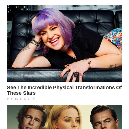
WN
PRIANGAN
TIMUR
WN
SEMARANG
WN
SOLO
WN
BOROBUDUR
WN
MADURA
WN
SURABAYA