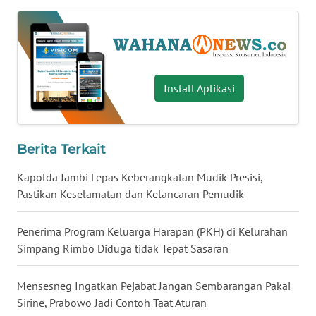
WN
BABEL
WN
SUMBAR
Install Aplikasi
WN
SUMSEL
Berita Terkait
Kapolda Jambi Lepas Keberangkatan Mudik Presisi,
WN
BENGKULU
Pastikan Keselamatan dan Kelancaran Pemudik
WN
Penerima Program Keluarga Harapan (PKH) di Kelurahan
LAMPUNG
Simpang Rimbo Diduga tidak Tepat Sasaran
WN
Mensesneg Ingatkan Pejabat Jangan Sembarangan Pakai
JATENG
Sirine, Prabowo Jadi Contoh Taat Aturan