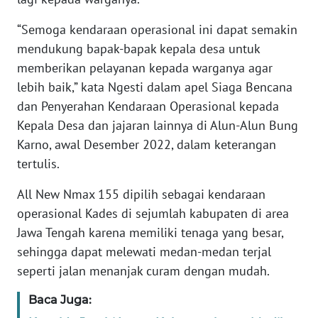
“Semoga kendaraan operasional ini dapat semakin
KARIR
mendukung bapak-bapak kepala desa untuk
memberikan pelayanan kepada warganya agar
DISCLAIMER
lebih baik,” kata Ngesti dalam apel Siaga Bencana
dan Penyerahan Kendaraan Operasional kepada
Wahana
News
Kepala Desa dan jajaran lainnya di Alun-Alun Bung
Regional
Karno, awal Desember 2022, dalam keterangan
tertulis.
WN
SUMUT
All New Nmax 155 dipilih sebagai kendaraan
operasional Kades di sejumlah kabupaten di area
WN
Jawa Tengah karena memiliki tenaga yang besar,
JAKARTA
sehingga dapat melewati medan-medan terjal
seperti jalan menanjak curam dengan mudah.
WN
JABAR
Baca Juga: