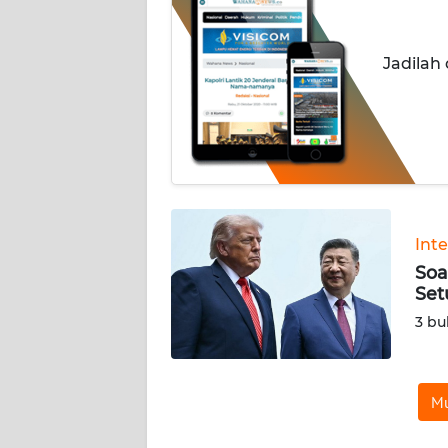
INDEKS
BERITA
Jadilah
KONTAK
KAMI
INFO
IKLAN
TENTANG
Int
KAMI
Soa
Set
PEDOMAN
3 bu
MEDIA
SIBER
Mu
REDAKSI