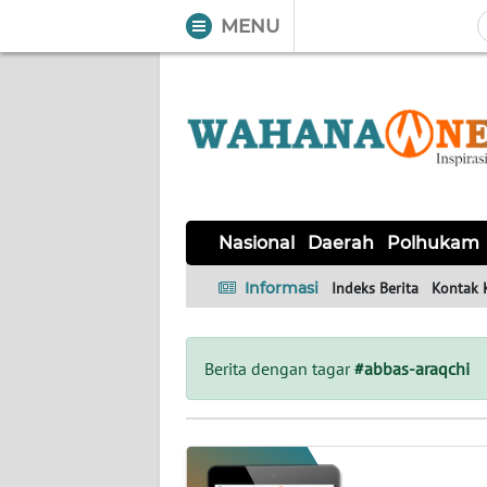
MENU
WAHANA
Tutup
TV
NASIONAL
DAERAH
POLHUKAM
KRIMINAL
EKUIN
SAINS-
KESEHATAN
INTERNASIONAL
Nasional
Daerah
Polhukam
TEKNO
Informasi
Indeks Berita
Kontak 
SERBA-
PENDIDIKAN
OLAHRAGA
OPINI
SERBI
Berita dengan tagar
#abbas-araqchi
EDITORIAL
Informasi