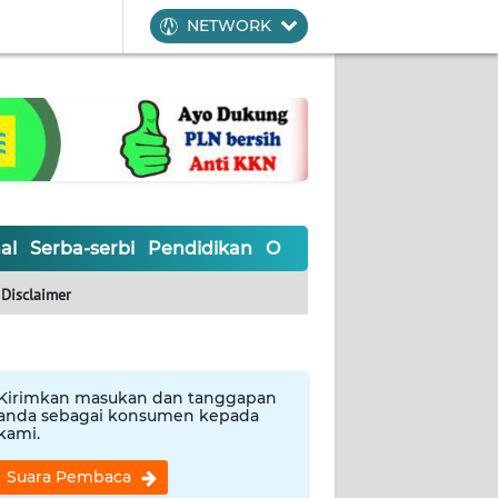
NETWORK
al
Serba-serbi
Pendidikan
Olahraga
Opini
Editoria
Disclaimer
Kirimkan masukan dan tanggapan
anda sebagai konsumen kepada
kami.
Suara Pembaca