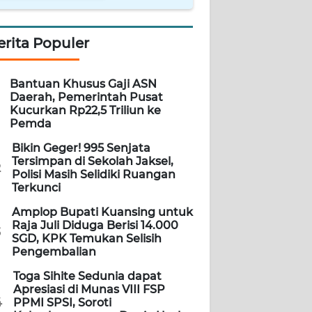
erita Populer
Bantuan Khusus Gaji ASN
Daerah, Pemerintah Pusat
Kucurkan Rp22,5 Triliun ke
Pemda
Bikin Geger! 995 Senjata
Tersimpan di Sekolah Jaksel,
2
Polisi Masih Selidiki Ruangan
Terkunci
Amplop Bupati Kuansing untuk
Raja Juli Diduga Berisi 14.000
3
SGD, KPK Temukan Selisih
Pengembalian
Toga Sihite Sedunia dapat
Apresiasi di Munas VIII FSP
4
PPMI SPSI, Soroti