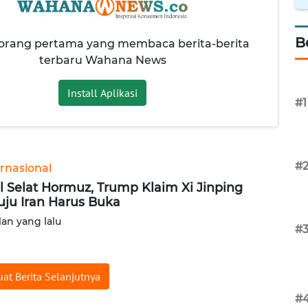
B
 orang pertama yang membaca berita-berita
terbaru Wahana News
Install Aplikasi
#1
#
ernasional
l Selat Hormuz, Trump Klaim Xi Jinping
uju Iran Harus Buka
lan yang lalu
#
at Berita Selanjutnya
#