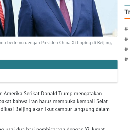
T
#
#
ump bertemu dengan Presiden China Xi Jinping di Beijing,
#
#
n Amerika Serikat Donald Trump mengatakan
epakat bahwa Iran harus membuka kembali Selat
ndikasi Beijing akan ikut campur langsung dalam
ng usai dua hari pembicaraan dengan Xi, Jumat