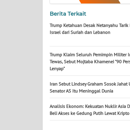
KALTARA
Berita Terkait
WN
KALSEL
Trump Ketahuan Desak Netanyahu Tarik
Israel dari Suriah dan Lebanon
WN
KALTIM
Trump Klaim Seluruh Pemimpin Militer I
WN
Tewas, Sebut Mojtaba Khamenei "90 Per
SULSEL
Lenyap"
WN
Iran Sebut Lindsey Graham Sosok Jahat 
GORONTALO
Senator AS Itu Meninggal Dunia
WN
Analisis Ekonom: Kekuatan Nuklir Asia 
SULUT
Beli Akses ke Gedung Putih Lewat Kripto
WN
MALUKU