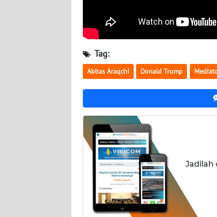
NUSANTARA
WN
JOGJA
Tag:
WN
Abbas Araqchi
Donald Trump
Mediat
JATIM
WN
BALI
WN
KALBAR
Jadilah
WN
KALTENG
WN