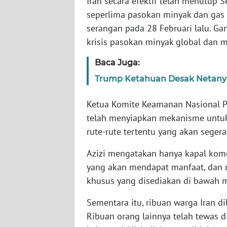
Iran secara efektif telah menutup S
SERAMBI
seperlima pasokan minyak dan gas a
serangan pada 28 Februari lalu. G
WN
krisis pasokan minyak global dan 
JAMBI
Baca Juga:
WN
Trump Ketahuan Desak Netanyah
SULTRA
Ketua Komite Keamanan Nasional P
WN
telah menyiapkan mekanisme untuk 
NTB
rute-rute tertentu yang akan sege
WN
Azizi mengatakan hanya kapal kome
SULTENG
yang akan mendapat manfaat, dan 
khusus yang disediakan di bawah 
WN
SULBAR
Sementara itu, ribuan warga Iran d
Ribuan orang lainnya telah tewas 
WN