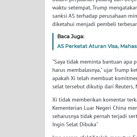
waktu setempat, Trump mengataka
sanksi AS terhadap perusahaan min
WN
NTT
diketahui menjadi pembeli terbesar
Baca Juga:
WN
KEPRI
AS Perketat Aturan Visa, Mahas
WN
"Saya tidak meminta bantuan apa 
PAPUA
harus membalasnya," ujar Trump ket
apakah Xi telah membuat komitme
WN
selat tersebut dikutip dari Reuters
PAPUA
BARAT
Xi tidak memberikan komentar ter
Kementerian Luar Negeri China meng
WN
seharusnya tidak pernah terjadi ser
RIAU
Ingin Selat Dibuka"
WN