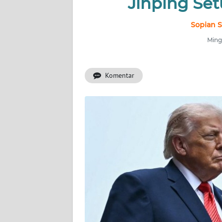
Jinping Set
INDEKS
BERITA
Sopian S
Ming
KONTAK
KAMI
Komentar
INFO
IKLAN
TENTANG
KAMI
PEDOMAN
MEDIA
SIBER
REDAKSI