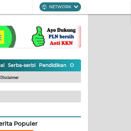
NETWORK
al
Serba-serbi
Pendidikan
Olahraga
Opini
Editoria
Disclaimer
erita Populer