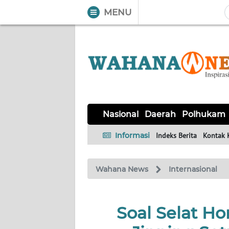
MENU
WAHANA
Tutup
TV
NASIONAL
DAERAH
POLHUKAM
KRIMINAL
EKUIN
SAINS-
KESEHATAN
INTERNASIONAL
Nasional
Daerah
Polhukam
TEKNO
Informasi
Indeks Berita
Kontak 
SERBA-
PENDIDIKAN
OLAHRAGA
OPINI
SERBI
Wahana News
Internasional
EDITORIAL
Soal Selat H
Informasi