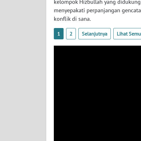
kelompok Hizbullah yang didukung 
BABEL
menyepakati perpanjangan gencatan
konflik di sana.
WN
SUMBAR
1
2
Selanjutnya
Lihat Sem
WN
SUMSEL
WN
BENGKULU
WN
LAMPUNG
WN
JATENG
WN