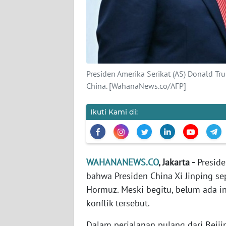
KARIR
DISCLAIMER
Wahana
News
Presiden Amerika Serikat (AS) Donald Tr
Regional
China. [WahanaNews.co/AFP]
WN
Ikuti Kami di:
SUMUT
WN
JAKARTA
WAHANANEWS.CO
, Jakarta -
Preside
bahwa Presiden China Xi Jinping s
WN
JABAR
Hormuz. Meski begitu, belum ada i
konflik tersebut.
WN
Dalam perjalanan pulang dari Beiji
BANTEN