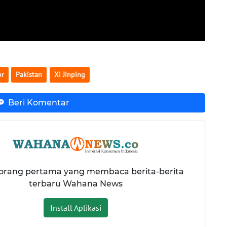
or
Pakistan
Xi Jinping
Beri Komentar
 orang pertama yang membaca berita-berita
terbaru Wahana News
Install Aplikasi