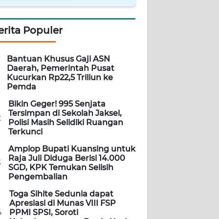
erita Populer
Bantuan Khusus Gaji ASN
Daerah, Pemerintah Pusat
Kucurkan Rp22,5 Triliun ke
Pemda
Bikin Geger! 995 Senjata
Tersimpan di Sekolah Jaksel,
2
Polisi Masih Selidiki Ruangan
Terkunci
Amplop Bupati Kuansing untuk
Raja Juli Diduga Berisi 14.000
3
SGD, KPK Temukan Selisih
Pengembalian
Toga Sihite Sedunia dapat
Apresiasi di Munas VIII FSP
4
PPMI SPSI, Soroti