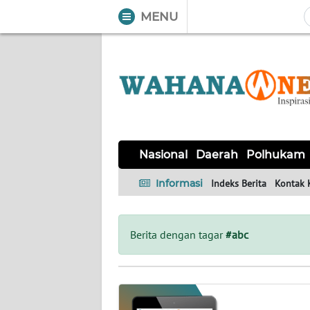
MENU
WAHANA
Tutup
TV
NASIONAL
DAERAH
POLHUKAM
KRIMINAL
EKUIN
SAINS-
KESEHATAN
INTERNASIONAL
Nasional
Daerah
Polhukam
TEKNO
Informasi
Indeks Berita
Kontak 
SERBA-
PENDIDIKAN
OLAHRAGA
OPINI
SERBI
Berita dengan tagar
#abc
EDITORIAL
Informasi