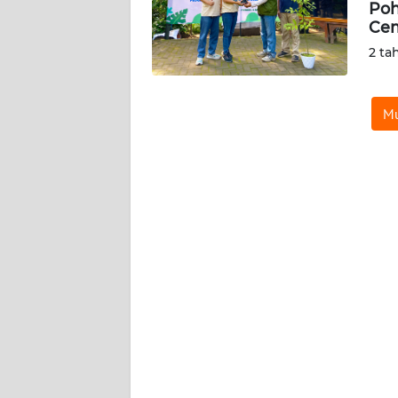
KARIR
Poh
Ce
2 ta
DISCLAIMER
Wahana
Mu
News
Regional
WN
SUMUT
WN
JAKARTA
WN
JABAR
WN
BANTEN