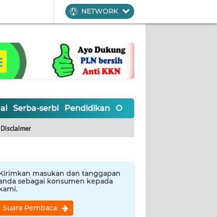
NETWORK
al
Serba-serbi
Pendidikan
Olahraga
Opini
Editoria
Disclaimer
Kirimkan masukan dan tanggapan
anda sebagai konsumen kepada
kami.
Suara Pembaca