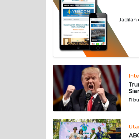
INDEKS
BERITA
Jadilah
KONTAK
KAMI
INFO
IKLAN
TENTANG
Int
KAMI
Tru
Sia
PEDOMAN
11 b
MEDIA
SIBER
REDAKSI
Ut
ABC