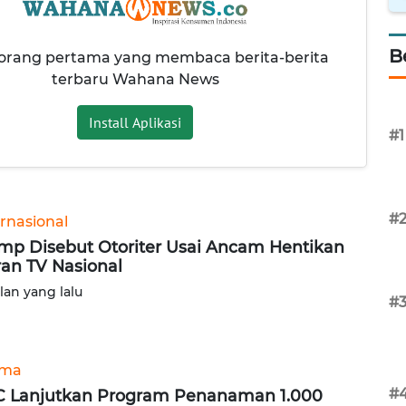
B
 orang pertama yang membaca berita-berita
terbaru Wahana News
Install Aplikasi
#1
#
ernasional
mp Disebut Otoriter Usai Ancam Hentikan
ran TV Nasional
ulan yang lalu
#
ama
#
 Lanjutkan Program Penanaman 1.000