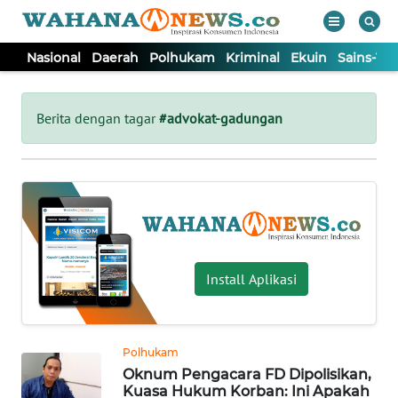
Nasional
Daerah
Polhukam
Kriminal
Ekuin
Sains-Te
WAHANA
Tutup
TV
Berita dengan tagar
#advokat-gadungan
NASIONAL
DAERAH
POLHUKAM
Install Aplikasi
KRIMINAL
Polhukam
EKUIN
Oknum Pengacara FD Dipolisikan,
Kuasa Hukum Korban: Ini Apakah