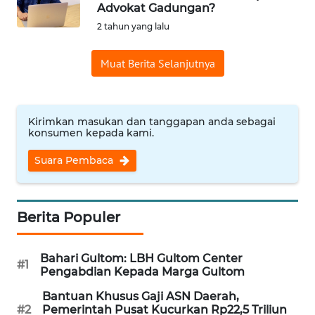
SAINS-TEKNO
Advokat Gadungan?
2 tahun yang lalu
KESEHATAN
Muat Berita Selanjutnya
INTERNASIONAL
Kirimkan masukan dan tanggapan anda sebagai
SERBA-SERBI
konsumen kepada kami.
Suara Pembaca
PENDIDIKAN
OLAHRAGA
Berita Populer
OPINI
Bahari Gultom: LBH Gultom Center
#1
Pengabdian Kepada Marga Gultom
EDITORIAL
Bantuan Khusus Gaji ASN Daerah,
#2
Pemerintah Pusat Kucurkan Rp22,5 Triliun