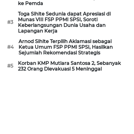
Informasi
ke Pemda
Toga Sihite Sedunia dapat Apresiasi di
INDEKS
Munas VIII FSP PPMI SPSI, Soroti
BERITA
#3
Keberlangsungan Dunia Usaha dan
Lapangan Kerja
KONTAK
Arnod Sihite Terpilih Aklamasi sebagai
KAMI
#4
Ketua Umum FSP PPMI SPSI, Hasilkan
Sejumlah Rekomendasi Strategis
INFO
Korban KMP Mutiara Santosa 2, Sebanyak
IKLAN
#5
232 Orang Dievakuasi 5 Meninggal
TENTANG
KAMI
PEDOMAN
MEDIA
SIBER
REDAKSI