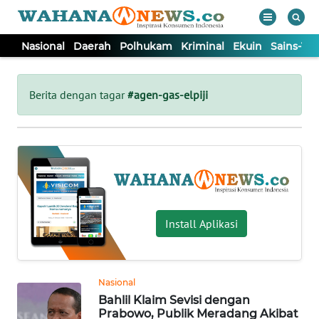
Nasional
Daerah
Polhukam
Kriminal
Ekuin
Sains-Te
WAHANA
Tutup
TV
Berita dengan tagar
#agen-gas-elpiji
NASIONAL
DAERAH
POLHUKAM
Install Aplikasi
KRIMINAL
Nasional
EKUIN
Bahlil Klaim Sevisi dengan
Prabowo, Publik Meradang Akibat