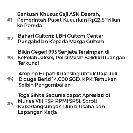
Informasi
Bantuan Khusus Gaji ASN Daerah,
INDEKS
#1
Pemerintah Pusat Kucurkan Rp22,5 Triliun
BERITA
ke Pemda
Bahari Gultom: LBH Gultom Center
KONTAK
#2
Pengabdian Kepada Marga Gultom
KAMI
Bikin Geger! 995 Senjata Tersimpan di
#3
Sekolah Jaksel, Polisi Masih Selidiki Ruangan
INFO
Terkunci
IKLAN
Amplop Bupati Kuansing untuk Raja Juli
#4
Diduga Berisi 14.000 SGD, KPK Temukan
TENTANG
Selisih Pengembalian
KAMI
Toga Sihite Sedunia dapat Apresiasi di
Munas VIII FSP PPMI SPSI, Soroti
PEDOMAN
#5
Keberlangsungan Dunia Usaha dan
MEDIA
Lapangan Kerja
SIBER
REDAKSI