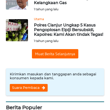
SAINS-TEKNO
Kelangkaan Gas
1 tahun yang lalu
KESEHATAN
Utama
Polres Cianjur Ungkap 5 Kasus
Pengoplosan Elpiji Bersubsidi,
INTERNASIONAL
Kapolres: Kami Akan tindak Tegas!
1 tahun yang lalu
SERBA-SERBI
Muat Berita Selanjutnya
PENDIDIKAN
OLAHRAGA
Kirimkan masukan dan tanggapan anda sebagai
konsumen kepada kami.
OPINI
Suara Pembaca
EDITORIAL
Berita Populer