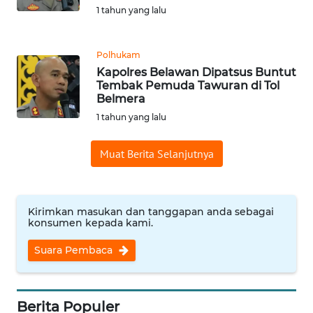
Informasi
1 tahun yang lalu
INDEKS
BERITA
Polhukam
Kapolres Belawan Dipatsus Buntut
Tembak Pemuda Tawuran di Tol
KONTAK
Belmera
KAMI
1 tahun yang lalu
INFO
Muat Berita Selanjutnya
IKLAN
TENTANG
KAMI
Kirimkan masukan dan tanggapan anda sebagai
konsumen kepada kami.
PEDOMAN
Suara Pembaca
MEDIA
SIBER
Berita Populer
REDAKSI