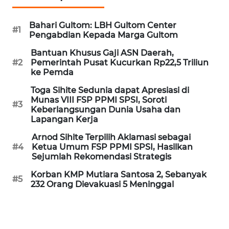
KARIR
Bahari Gultom: LBH Gultom Center
#1
Pengabdian Kepada Marga Gultom
DISCLAIMER
Bantuan Khusus Gaji ASN Daerah,
#2
Pemerintah Pusat Kucurkan Rp22,5 Triliun
ke Pemda
Wahana
News
Toga Sihite Sedunia dapat Apresiasi di
Regional
Munas VIII FSP PPMI SPSI, Soroti
#3
Keberlangsungan Dunia Usaha dan
Lapangan Kerja
WN
SUMUT
Arnod Sihite Terpilih Aklamasi sebagai
#4
Ketua Umum FSP PPMI SPSI, Hasilkan
Sejumlah Rekomendasi Strategis
WN
JAKARTA
Korban KMP Mutiara Santosa 2, Sebanyak
#5
232 Orang Dievakuasi 5 Meninggal
WN
JABAR