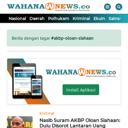
Nasional
Daerah
Polhukam
Kriminal
Ekuin
Sains-Te
WAHANA
Tutup
TV
Berita dengan tagar
#akbp-oloan-siahaan
NASIONAL
DAERAH
POLHUKAM
Install Aplikasi
KRIMINAL
Kriminal
EKUIN
Nasib Suram AKBP Oloan Siahaan:
Dulu Disorot Lantaran Uang