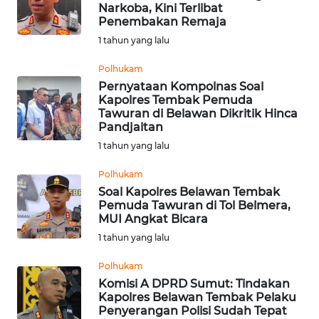
SAINS-TEKNO
Narkoba, Kini Terlibat
Penembakan Remaja
1 tahun yang lalu
KESEHATAN
Polhukam
Pernyataan Kompolnas Soal
INTERNASIONAL
Kapolres Tembak Pemuda
Tawuran di Belawan Dikritik Hinca
SERBA-SERBI
Pandjaitan
1 tahun yang lalu
PENDIDIKAN
Polhukam
Soal Kapolres Belawan Tembak
Pemuda Tawuran di Tol Belmera,
OLAHRAGA
MUI Angkat Bicara
1 tahun yang lalu
OPINI
Polhukam
Komisi A DPRD Sumut: Tindakan
EDITORIAL
Kapolres Belawan Tembak Pelaku
Penyerangan Polisi Sudah Tepat