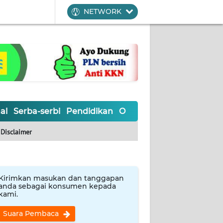
NETWORK
al
Serba-serbi
Pendidikan
Olahraga
Opini
Editoria
Disclaimer
Kirimkan masukan dan tanggapan
anda sebagai konsumen kepada
kami.
Suara Pembaca