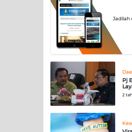
INDEKS
BERITA
Jadilah
KONTAK
KAMI
INFO
IKLAN
TENTANG
Dae
KAMI
Pj 
Lay
PEDOMAN
2 ta
MEDIA
SIBER
REDAKSI
Kes
Vir