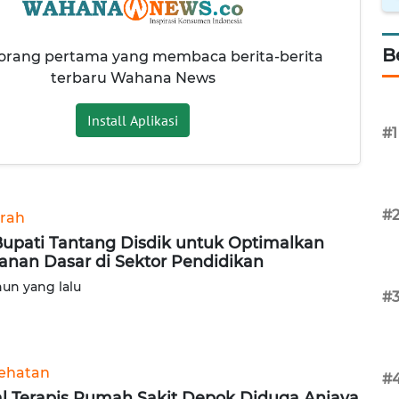
B
 orang pertama yang membaca berita-berita
terbaru Wahana News
Install Aplikasi
#1
#
rah
Bupati Tantang Disdik untuk Optimalkan
anan Dasar di Sektor Pendidikan
hun yang lalu
#
ehatan
#
al Terapis Rumah Sakit Depok Diduga Aniaya