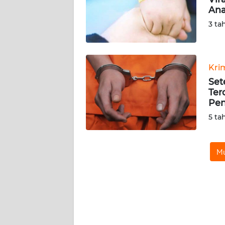
KARIR
Ana
3 ta
DISCLAIMER
Wahana
News
Kri
Regional
Set
Ter
WN
Pen
SUMUT
5 ta
WN
JAKARTA
Mu
WN
JABAR
WN
BANTEN