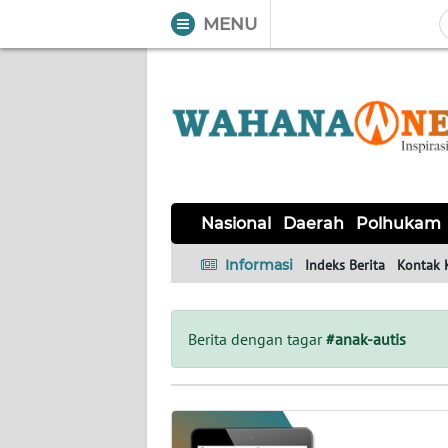
MENU
WAHANA
Tutup
TV
NASIONAL
DAERAH
POLHUKAM
KRIMINAL
EKUIN
SAINS-
KESEHATAN
INTERNASIONAL
Nasional
Daerah
Polhukam
TEKNO
Informasi
Indeks Berita
Kontak 
SERBA-
PENDIDIKAN
OLAHRAGA
OPINI
SERBI
Berita dengan tagar
#anak-autis
EDITORIAL
Informasi