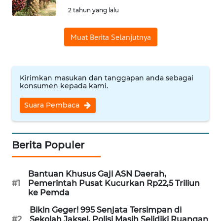
SAINS-TEKNO
2 tahun yang lalu
KESEHATAN
Muat Berita Selanjutnya
INTERNASIONAL
Kirimkan masukan dan tanggapan anda sebagai
konsumen kepada kami.
SERBA-SERBI
Suara Pembaca
PENDIDIKAN
OLAHRAGA
Berita Populer
OPINI
Bantuan Khusus Gaji ASN Daerah,
#1
Pemerintah Pusat Kucurkan Rp22,5 Triliun
ke Pemda
EDITORIAL
Bikin Geger! 995 Senjata Tersimpan di
#2
Sekolah Jaksel, Polisi Masih Selidiki Ruangan