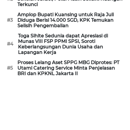
Informasi
Terkunci
Amplop Bupati Kuansing untuk Raja Juli
INDEKS
#3
Diduga Berisi 14.000 SGD, KPK Temukan
BERITA
Selisih Pengembalian
Toga Sihite Sedunia dapat Apresiasi di
KONTAK
Munas VIII FSP PPMI SPSI, Soroti
KAMI
#4
Keberlangsungan Dunia Usaha dan
Lapangan Kerja
INFO
Proses Lelang Aset SPPG MBG Diprotes: PT
IKLAN
#5
Utami Catering Service Minta Penjelasan
BRI dan KPKNL Jakarta II
TENTANG
KAMI
PEDOMAN
MEDIA
SIBER
REDAKSI