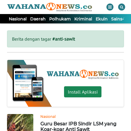
Nasional
Daerah
Polhukam
Kriminal
Ekuin
Sains-Te
WAHANA
Tutup
TV
Berita dengan tagar
#anti-sawit
NASIONAL
DAERAH
POLHUKAM
Install Aplikasi
KRIMINAL
Nasional
EKUIN
Guru Besar IPB Sindir LSM yang
Koar-koar Anti Sawit