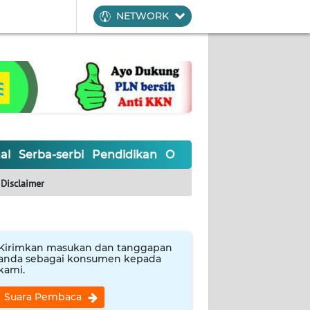
NETWORK
al
Serba-serbi
Pendidikan
Olahraga
Opini
Editoria
Disclaimer
Kirimkan masukan dan tanggapan
anda sebagai konsumen kepada
kami.
Suara Pembaca