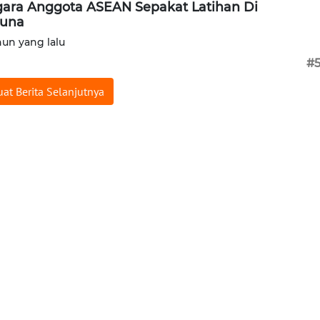
ara Anggota ASEAN Sepakat Latihan Di
tuna
hun yang lalu
#
at Berita Selanjutnya