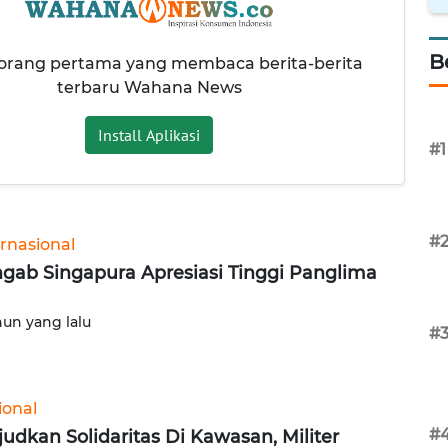
B
 orang pertama yang membaca berita-berita
terbaru Wahana News
Install Aplikasi
#1
#
ernasional
gab Singapura Apresiasi Tinggi Panglima
hun yang lalu
#
ional
#
udkan Solidaritas Di Kawasan, Militer