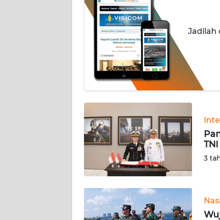
INDEKS
BERITA
Jadilah
KONTAK
KAMI
INFO
IKLAN
TENTANG
Int
KAMI
Pan
TNI
PEDOMAN
3 ta
MEDIA
SIBER
REDAKSI
Nas
Wuj