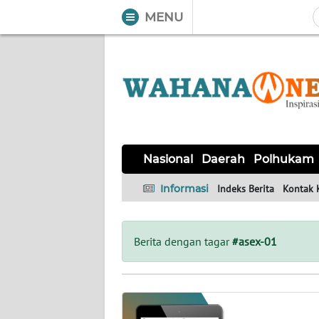
MENU
WAHANA
Tutup
TV
NASIONAL
DAERAH
POLHUKAM
KRIMINAL
EKUIN
SAINS-
KESEHATAN
INTERNASIONAL
Nasional
Daerah
Polhukam
TEKNO
Informasi
Indeks Berita
Kontak 
SERBA-
PENDIDIKAN
OLAHRAGA
OPINI
SERBI
Berita dengan tagar
#asex-01
EDITORIAL
Informasi