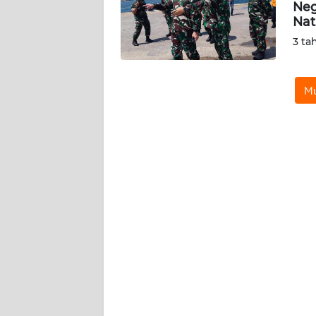
KARIR
Neg
Na
3 ta
DISCLAIMER
Wahana
Mu
News
Regional
WN
SUMUT
WN
JAKARTA
WN
JABAR
WN
BANTEN