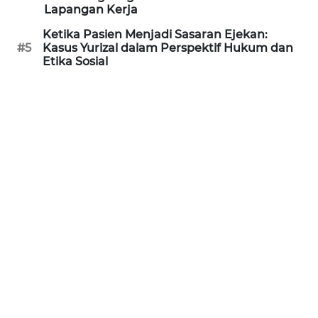
Lapangan Kerja
WN
KALTARA
Ketika Pasien Menjadi Sasaran Ejekan:
#5
Kasus Yurizal dalam Perspektif Hukum dan
Etika Sosial
WN
KALSEL
WN
KALTIM
WN
SULSEL
WN
GORONTALO
WN
SULUT