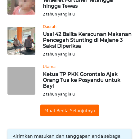
Terseret Fortuner Tetangga
hingga Tewas
WN
2 tahun yang lalu
BABEL
Daerah
WN
Usai 42 Balita Keracunan Makanan
SUMBAR
Pencegah Stunting di Majane 3
Saksi Diperiksa
2 tahun yang lalu
WN
SUMSEL
Utama
Ketua TP PKK Gorontalo Ajak
WN
Orang Tua ke Posyandu untuk
BENGKULU
Bayi
2 tahun yang lalu
WN
LAMPUNG
Muat Berita Selanjutnya
WN
JATENG
Kirimkan masukan dan tanggapan anda sebagai