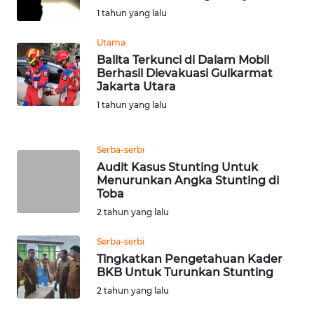
WN
1 tahun yang lalu
BANTEN
Utama
Balita Terkunci di Dalam Mobil
WN
Berhasil Dievakuasi Gulkarmat
NTT
Jakarta Utara
1 tahun yang lalu
WN
KEPRI
Serba-serbi
Audit Kasus Stunting Untuk
WN
Menurunkan Angka Stunting di
PAPUA
Toba
2 tahun yang lalu
WN
PAPUA
Serba-serbi
BARAT
Tingkatkan Pengetahuan Kader
BKB Untuk Turunkan Stunting
WN
2 tahun yang lalu
RIAU