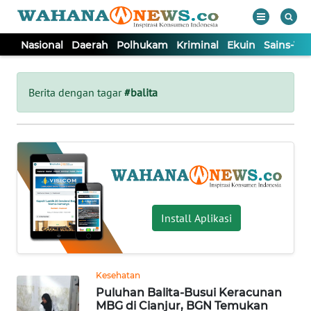
Nasional
Daerah
Polhukam
Kriminal
Ekuin
Sains-Te
WAHANA
Tutup
TV
Berita dengan tagar
#balita
NASIONAL
DAERAH
POLHUKAM
Install Aplikasi
KRIMINAL
Kesehatan
EKUIN
Puluhan Balita-Busui Keracunan
MBG di Cianjur, BGN Temukan