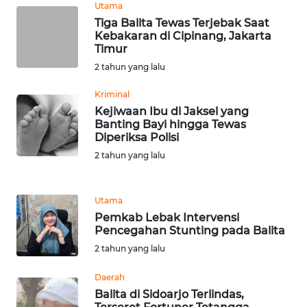
Utama
Tiga Balita Tewas Terjebak Saat
WN
Kebakaran di Cipinang, Jakarta
SERAMBI
Timur
2 tahun yang lalu
WN
JAMBI
Kriminal
Kejiwaan Ibu di Jaksel yang
Banting Bayi hingga Tewas
WN
Diperiksa Polisi
SULTRA
2 tahun yang lalu
WN
NTB
Utama
Pemkab Lebak Intervensi
WN
Pencegahan Stunting pada Balita
SULTENG
2 tahun yang lalu
WN
Daerah
SULBAR
Balita di Sidoarjo Terlindas,