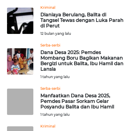
Informasi
Kriminal
Dianiaya Berulang, Balita di
INDEKS
Tangsel Tewas dengan Luka Parah
BERITA
di Perut
12 bulan yang lalu
KONTAK
KAMI
Serba-serbi
Dana Desa 2025: Pemdes
Mombang Boru Bagikan Makanan
INFO
Bergizi untuk Balita, Ibu Hamil dan
IKLAN
Lansia
1 tahun yang lalu
TENTANG
KAMI
Serba-serbi
Manfaatkan Dana Desa 2025,
Pemdes Pasar Sorkam Gelar
PEDOMAN
Posyandu Balita dan Ibu Hamil
MEDIA
SIBER
1 tahun yang lalu
Kriminal
REDAKSI