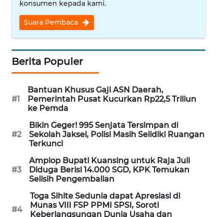
konsumen kepada kami.
WN
Suara Pembaca
NUSANTARA
WN
JOGJA
Berita Populer
WN
Bantuan Khusus Gaji ASN Daerah,
JATIM
#1
Pemerintah Pusat Kucurkan Rp22,5 Triliun
ke Pemda
WN
Bikin Geger! 995 Senjata Tersimpan di
BALI
#2
Sekolah Jaksel, Polisi Masih Selidiki Ruangan
Terkunci
WN
Amplop Bupati Kuansing untuk Raja Juli
KALBAR
#3
Diduga Berisi 14.000 SGD, KPK Temukan
Selisih Pengembalian
WN
Toga Sihite Sedunia dapat Apresiasi di
KALTENG
Munas VIII FSP PPMI SPSI, Soroti
#4
Keberlangsungan Dunia Usaha dan