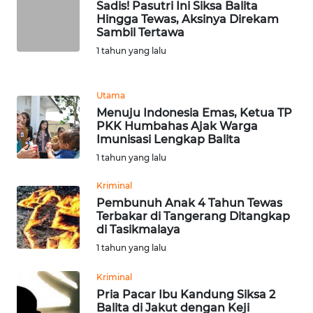
Sadis! Pasutri Ini Siksa Balita
Hingga Tewas, Aksinya Direkam
Sambil Tertawa
KARIR
1 tahun yang lalu
DISCLAIMER
Utama
Wahana
Menuju Indonesia Emas, Ketua TP
News
PKK Humbahas Ajak Warga
Regional
Imunisasi Lengkap Balita
1 tahun yang lalu
WN
SUMUT
Kriminal
Pembunuh Anak 4 Tahun Tewas
Terbakar di Tangerang Ditangkap
WN
di Tasikmalaya
JAKARTA
1 tahun yang lalu
WN
Kriminal
JABAR
Pria Pacar Ibu Kandung Siksa 2
Balita di Jakut dengan Keji