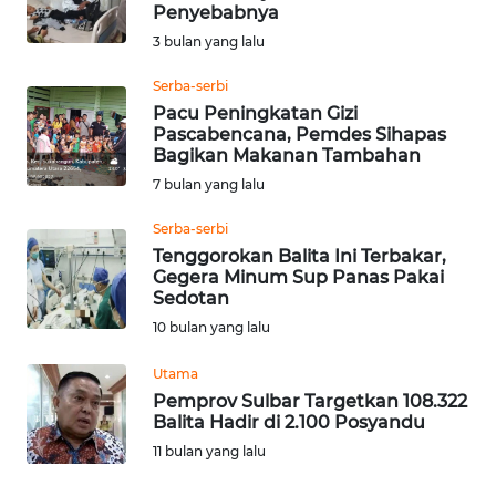
SAINS-TEKNO
Penyebabnya
3 bulan yang lalu
KESEHATAN
Serba-serbi
Pacu Peningkatan Gizi
Pascabencana, Pemdes Sihapas
INTERNASIONAL
Bagikan Makanan Tambahan
7 bulan yang lalu
SERBA-SERBI
Serba-serbi
Tenggorokan Balita Ini Terbakar,
PENDIDIKAN
Gegera Minum Sup Panas Pakai
Sedotan
OLAHRAGA
10 bulan yang lalu
Utama
OPINI
Pemprov Sulbar Targetkan 108.322
Balita Hadir di 2.100 Posyandu
EDITORIAL
11 bulan yang lalu