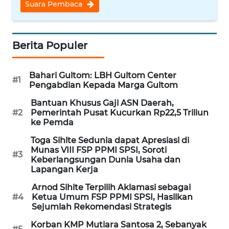
Informasi
Suara Pembaca
INDEKS
BERITA
Berita Populer
KONTAK
KAMI
Bahari Gultom: LBH Gultom Center
#1
Pengabdian Kepada Marga Gultom
INFO
Bantuan Khusus Gaji ASN Daerah,
#2
Pemerintah Pusat Kucurkan Rp22,5 Triliun
IKLAN
ke Pemda
TENTANG
Toga Sihite Sedunia dapat Apresiasi di
Munas VIII FSP PPMI SPSI, Soroti
KAMI
#3
Keberlangsungan Dunia Usaha dan
Lapangan Kerja
PEDOMAN
Arnod Sihite Terpilih Aklamasi sebagai
MEDIA
#4
Ketua Umum FSP PPMI SPSI, Hasilkan
SIBER
Sejumlah Rekomendasi Strategis
Korban KMP Mutiara Santosa 2, Sebanyak
REDAKSI