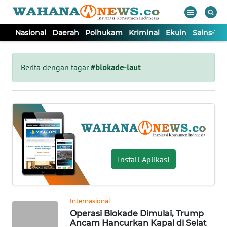
Nasional
Daerah
Polhukam
Kriminal
Ekuin
Sains-Te
WAHANA
Tutup
TV
Berita dengan tagar
#blokade-laut
NASIONAL
DAERAH
POLHUKAM
Install Aplikasi
KRIMINAL
Internasional
EKUIN
Operasi Blokade Dimulai, Trump
Ancam Hancurkan Kapal di Selat