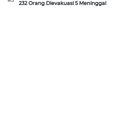
#5
232 Orang Dievakuasi 5 Meninggal
KARIR
DISCLAIMER
Wahana
News
Regional
WN
SUMUT
WN
JAKARTA
WN
JABAR