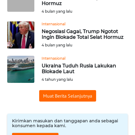
SAINS-TEKNO
Hormuz
4 bulan yang lalu
KESEHATAN
Internasional
Negosiasi Gagal, Trump Ngotot
INTERNASIONAL
Ingin Blokade Total Selat Hormuz
4 bulan yang lalu
SERBA-SERBI
Internasional
Ukraina Tuduh Rusia Lakukan
PENDIDIKAN
Blokade Laut
4 tahun yang lalu
OLAHRAGA
Muat Berita Selanjutnya
OPINI
Kirimkan masukan dan tanggapan anda sebagai
EDITORIAL
konsumen kepada kami.