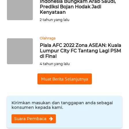
Indonesia Bungkam Arab Saudi,
Prediksi Bojan Hodak Jadi
Kenyataan
KARIR
2 tahun yang lalu
DISCLAIMER
Olahraga
Wahana
Piala AFC 2022 Zona ASEAN: Kuala
News
Lumpur City FC Tantang Lagi PSM
Regional
di Final
4 tahun yang lalu
WN
SUMUT
Muat Berita Selanjutnya
WN
JAKARTA
Kirimkan masukan dan tanggapan anda sebagai
konsumen kepada kami.
WN
JABAR
Suara Pembaca