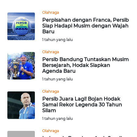
Informasi
Olahraga
INDEKS
Perpisahan dengan Franca, Persib
BERITA
Siap Hadapi Musim dengan Wajah
Baru
KONTAK
1 tahun yang lalu
KAMI
Olahraga
Persib Bandung Tuntaskan Musim
INFO
Bersejarah, Hodak Siapkan
IKLAN
Agenda Baru
1 tahun yang lalu
TENTANG
KAMI
Olahraga
Persib Juara Lagi! Bojan Hodak
Samai Rekor Legenda 30 Tahun
PEDOMAN
Silam
MEDIA
1 tahun yang lalu
SIBER
Olahraga
REDAKSI