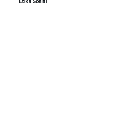
Etika Sosial
WN
SERAMBI
WN
JAMBI
WN
SULTRA
WN
NTB
WN
SULTENG
WN
SULBAR