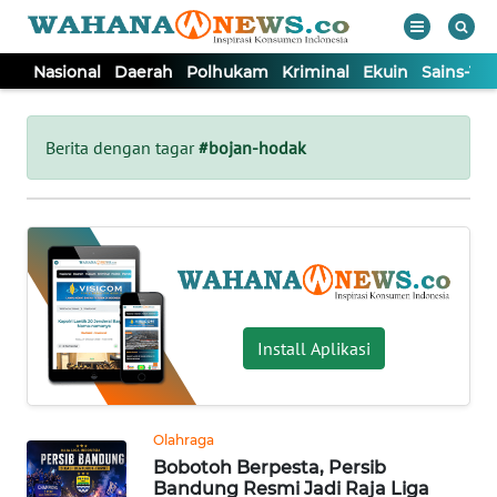
Nasional
Daerah
Polhukam
Kriminal
Ekuin
Sains-Te
WAHANA
Tutup
TV
Berita dengan tagar
#bojan-hodak
NASIONAL
DAERAH
POLHUKAM
Install Aplikasi
KRIMINAL
Olahraga
EKUIN
Bobotoh Berpesta, Persib
Bandung Resmi Jadi Raja Liga