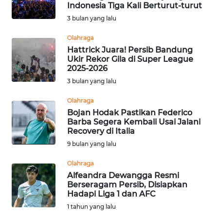
SAINS-TEKNO
Indonesia Tiga Kali Berturut-turut
3 bulan yang lalu
KESEHATAN
Olahraga
Hattrick Juara! Persib Bandung
Ukir Rekor Gila di Super League
INTERNASIONAL
2025-2026
3 bulan yang lalu
SERBA-SERBI
Olahraga
Bojan Hodak Pastikan Federico
PENDIDIKAN
Barba Segera Kembali Usai Jalani
Recovery di Italia
OLAHRAGA
9 bulan yang lalu
Olahraga
OPINI
Alfeandra Dewangga Resmi
Berseragam Persib, Disiapkan
Hadapi Liga 1 dan AFC
EDITORIAL
1 tahun yang lalu