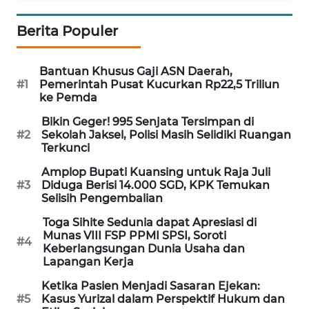
WN
BANTEN
Berita Populer
WN
Bantuan Khusus Gaji ASN Daerah,
NTT
#1
Pemerintah Pusat Kucurkan Rp22,5 Triliun
ke Pemda
WN
Bikin Geger! 995 Senjata Tersimpan di
KEPRI
#2
Sekolah Jaksel, Polisi Masih Selidiki Ruangan
Terkunci
WN
Amplop Bupati Kuansing untuk Raja Juli
PAPUA
#3
Diduga Berisi 14.000 SGD, KPK Temukan
Selisih Pengembalian
WN
Toga Sihite Sedunia dapat Apresiasi di
PAPUA
Munas VIII FSP PPMI SPSI, Soroti
#4
BARAT
Keberlangsungan Dunia Usaha dan
Lapangan Kerja
WN
Ketika Pasien Menjadi Sasaran Ejekan:
RIAU
#5
Kasus Yurizal dalam Perspektif Hukum dan