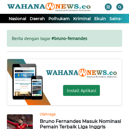
Nasional
Daerah
Polhukam
Kriminal
Ekuin
Sains-Te
WAHANA
Tutup
TV
Berita dengan tagar
#bruno-fernandes
NASIONAL
DAERAH
POLHUKAM
Install Aplikasi
KRIMINAL
Olahraga
EKUIN
Bruno Fernandes Masuk Nominasi
Pemain Terbaik Liga Inggris