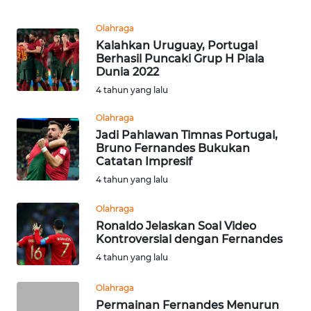
Informasi
Olahraga
INDEKS
Kalahkan Uruguay, Portugal
BERITA
Berhasil Puncaki Grup H Piala
Dunia 2022
KONTAK
4 tahun yang lalu
KAMI
Olahraga
Jadi Pahlawan Timnas Portugal,
INFO
Bruno Fernandes Bukukan
IKLAN
Catatan Impresif
4 tahun yang lalu
TENTANG
KAMI
Olahraga
Ronaldo Jelaskan Soal Video
Kontroversial dengan Fernandes
PEDOMAN
MEDIA
4 tahun yang lalu
SIBER
Olahraga
Permainan Fernandes Menurun
REDAKSI