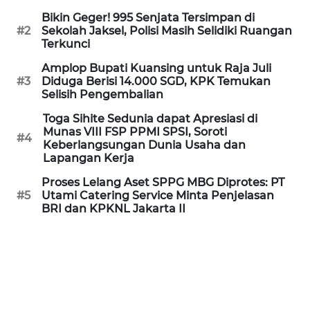
Bikin Geger! 995 Senjata Tersimpan di
WN
#2
Sekolah Jaksel, Polisi Masih Selidiki Ruangan
SERAMBI
Terkunci
Amplop Bupati Kuansing untuk Raja Juli
WN
#3
Diduga Berisi 14.000 SGD, KPK Temukan
JAMBI
Selisih Pengembalian
Toga Sihite Sedunia dapat Apresiasi di
WN
Munas VIII FSP PPMI SPSI, Soroti
#4
SULTRA
Keberlangsungan Dunia Usaha dan
Lapangan Kerja
WN
Proses Lelang Aset SPPG MBG Diprotes: PT
NTB
#5
Utami Catering Service Minta Penjelasan
BRI dan KPKNL Jakarta II
WN
SULTENG
WN
SULBAR