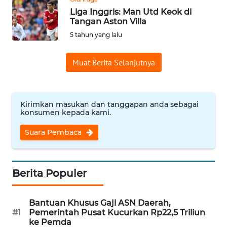
WN
Liga Inggris: Man Utd Keok di
BANTEN
Tangan Aston Villa
5 tahun yang lalu
WN
NTT
Muat Berita Selanjutnya
WN
KEPRI
Kirimkan masukan dan tanggapan anda sebagai
konsumen kepada kami.
WN
PAPUA
Suara Pembaca
WN
PAPUA
Berita Populer
BARAT
Bantuan Khusus Gaji ASN Daerah,
WN
#1
Pemerintah Pusat Kucurkan Rp22,5 Triliun
RIAU
ke Pemda