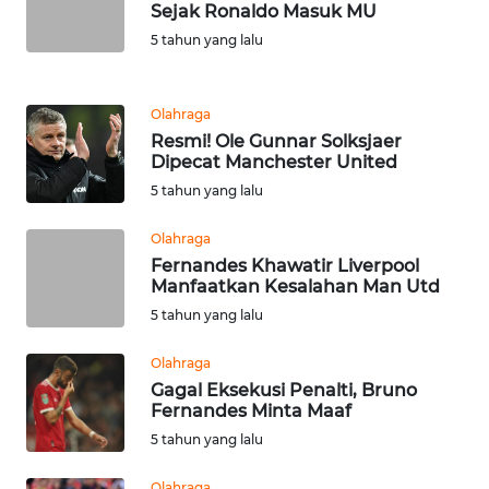
Sejak Ronaldo Masuk MU
5 tahun yang lalu
KARIR
DISCLAIMER
Olahraga
Resmi! Ole Gunnar Solksjaer
Dipecat Manchester United
Wahana
News
5 tahun yang lalu
Regional
Olahraga
WN
Fernandes Khawatir Liverpool
Manfaatkan Kesalahan Man Utd
SUMUT
5 tahun yang lalu
WN
Olahraga
JAKARTA
Gagal Eksekusi Penalti, Bruno
Fernandes Minta Maaf
WN
5 tahun yang lalu
JABAR
Olahraga