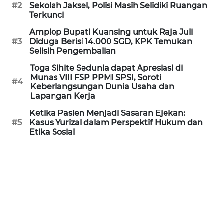
Informasi
#2
Sekolah Jaksel, Polisi Masih Selidiki Ruangan
Terkunci
INDEKS
Amplop Bupati Kuansing untuk Raja Juli
BERITA
#3
Diduga Berisi 14.000 SGD, KPK Temukan
Selisih Pengembalian
KONTAK
Toga Sihite Sedunia dapat Apresiasi di
KAMI
Munas VIII FSP PPMI SPSI, Soroti
#4
Keberlangsungan Dunia Usaha dan
Lapangan Kerja
INFO
IKLAN
Ketika Pasien Menjadi Sasaran Ejekan:
#5
Kasus Yurizal dalam Perspektif Hukum dan
Etika Sosial
TENTANG
KAMI
PEDOMAN
MEDIA
SIBER
REDAKSI