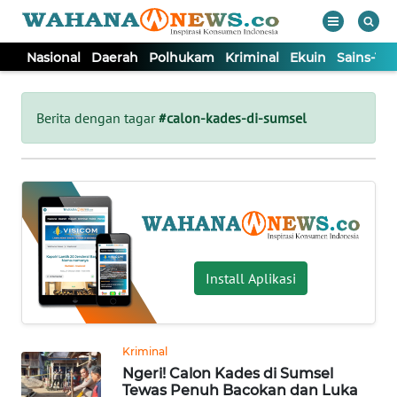
Nasional
Daerah
Polhukam
Kriminal
Ekuin
Sains-Te
WAHANA
Tutup
TV
Berita dengan tagar
#calon-kades-di-sumsel
NASIONAL
DAERAH
POLHUKAM
Install Aplikasi
KRIMINAL
Kriminal
EKUIN
Ngeri! Calon Kades di Sumsel
Tewas Penuh Bacokan dan Luka