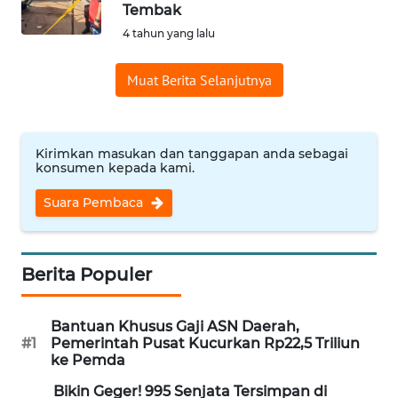
SAINS-TEKNO
Tembak
4 tahun yang lalu
KESEHATAN
Muat Berita Selanjutnya
INTERNASIONAL
Kirimkan masukan dan tanggapan anda sebagai
SERBA-SERBI
konsumen kepada kami.
Suara Pembaca
PENDIDIKAN
OLAHRAGA
Berita Populer
OPINI
Bantuan Khusus Gaji ASN Daerah,
#1
Pemerintah Pusat Kucurkan Rp22,5 Triliun
EDITORIAL
ke Pemda
Bikin Geger! 995 Senjata Tersimpan di