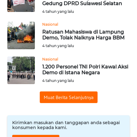
SAINS-TEKNO
Gedung DPRD Sulawesi Selatan
4 tahun yang lalu
KESEHATAN
Nasional
Ratusan Mahasiswa di Lampung
INTERNASIONAL
Demo, Tolak Naiknya Harga BBM
4 tahun yang lalu
SERBA-SERBI
Nasional
1.200 Personel TNI Polri Kawal Aksi
PENDIDIKAN
Demo di Istana Negara
4 tahun yang lalu
OLAHRAGA
Muat Berita Selanjutnya
OPINI
Kirimkan masukan dan tanggapan anda sebagai
EDITORIAL
konsumen kepada kami.