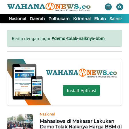
Nasional
Daerah
Polhukam
Kriminal
Ekuin
Sains-Te
WAHANA
Tutup
TV
Berita dengan tagar
#demo-tolak-naiknya-bbm
NASIONAL
DAERAH
POLHUKAM
Install Aplikasi
KRIMINAL
Nasional
EKUIN
Mahasiswa di Makasar Lakukan
Demo Tolak Naiknya Harga BBM di