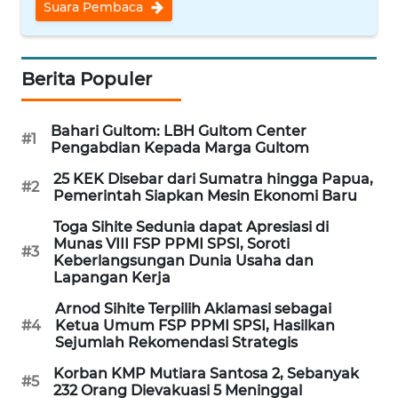
Informasi
Suara Pembaca
INDEKS
BERITA
Berita Populer
KONTAK
KAMI
Bahari Gultom: LBH Gultom Center
#1
Pengabdian Kepada Marga Gultom
INFO
25 KEK Disebar dari Sumatra hingga Papua,
#2
Pemerintah Siapkan Mesin Ekonomi Baru
IKLAN
Toga Sihite Sedunia dapat Apresiasi di
TENTANG
Munas VIII FSP PPMI SPSI, Soroti
#3
Keberlangsungan Dunia Usaha dan
KAMI
Lapangan Kerja
Arnod Sihite Terpilih Aklamasi sebagai
PEDOMAN
#4
Ketua Umum FSP PPMI SPSI, Hasilkan
MEDIA
Sejumlah Rekomendasi Strategis
SIBER
Korban KMP Mutiara Santosa 2, Sebanyak
#5
232 Orang Dievakuasi 5 Meninggal
REDAKSI