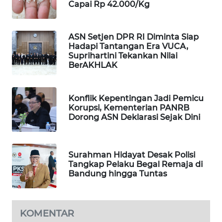
Capai Rp 42.000/Kg
WAHANA
SPORT
ASN Setjen DPR RI Diminta Siap
Hadapi Tantangan Era VUCA,
WAHANA
Suprihartini Tekankan Nilai
UMKM
BerAKHLAK
WAHANA
SELEB
Konflik Kepentingan Jadi Pemicu
Korupsi, Kementerian PANRB
Dorong ASN Deklarasi Sejak Dini
WAHANA
PERSONA
Surahman Hidayat Desak Polisi
WAHANA
Tangkap Pelaku Begal Remaja di
OTOMOTIF
Bandung hingga Tuntas
WAHANA
HEALTH
KOMENTAR