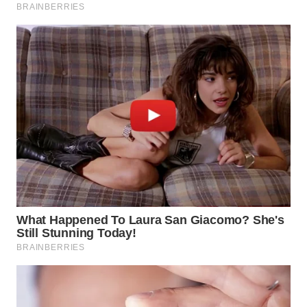
WN
INDRAMAYU
WN
KUNINGAN
WN
MAJALENGKA
WN
SUBANG
WN
SUKABUMI
WN
PURWAKARTA