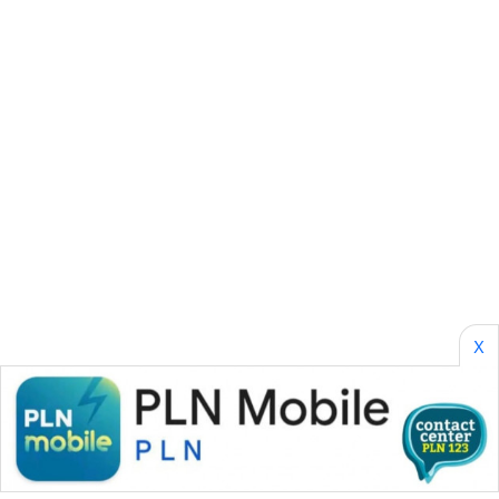
SONYA
ASA
NEWS
X