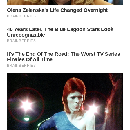
WN
BOGOR
WN
DEPOK
WN
TAPANULI
UTARA
WN
SAMOSIR
WN
PADANG
LAWAS