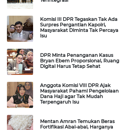
Terintegrasi
WAHANA
LISTRIK
Komisi III DPR Tegaskan Tak Ada
Surpres Pergantian Kapolri,
WAHANA
Masyarakat Diminta Tak Percaya
Isu
TRAVEL
WAHANA
DPR Minta Penanganan Kasus
TV
Bryan Ebem Proporsional, Ruang
Digital Harus Tetap Sehat
WAHANANEWS
ID
Anggota Komisi VIII DPR Ajak
Masyarakat Pahami Pengelolaan
WAHANANEWS
Dana Haji agar Tak Mudah
CO ID
Terpengaruh Isu
WAHANANEWS
Mentan Amran Temukan Beras
NET
Fortifikasi Abal-abal, Harganya