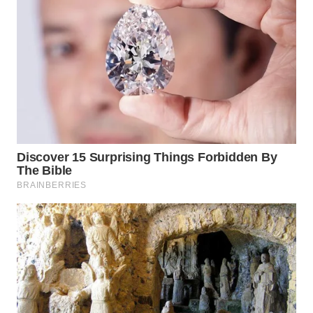
WN
PRIANGAN
TIMUR
WN
SEMARANG
WN
SOLO
WN
BOROBUDUR
WN
MADURA
WN
SURABAYA