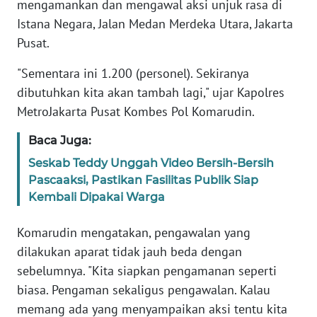
mengamankan dan mengawal aksi unjuk rasa di
Informasi
Istana Negara, Jalan Medan Merdeka Utara, Jakarta
INDEKS
Pusat.
BERITA
"Sementara ini 1.200 (personel). Sekiranya
KONTAK
dibutuhkan kita akan tambah lagi," ujar Kapolres
KAMI
MetroJakarta Pusat Kombes Pol Komarudin.
Baca Juga:
INFO
IKLAN
Seskab Teddy Unggah Video Bersih-Bersih
Pascaaksi, Pastikan Fasilitas Publik Siap
TENTANG
Kembali Dipakai Warga
KAMI
Komarudin mengatakan, pengawalan yang
PEDOMAN
dilakukan aparat tidak jauh beda dengan
MEDIA
sebelumnya. "Kita siapkan pengamanan seperti
SIBER
biasa. Pengaman sekaligus pengawalan. Kalau
memang ada yang menyampaikan aksi tentu kita
REDAKSI