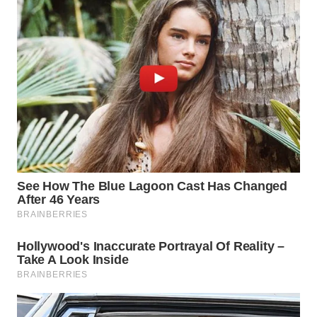
WN
MALUKU
WN
MALUT
WN
DAIRI
WN
DANAU
TOBA
WN
NIAS
WN
LANGKAT