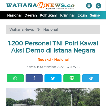
Nasional
Daerah
Polhukam
Kriminal
Ekuin
Sains-Te
WAHANA
Tutup
TV
Wahana News
Nasional
NASIONAL
1.200 Personel TNI Polri Kawal
Aksi Demo di Istana Negara
DAERAH
Redaksi - Nasional
Kamis, 15 September 2022 - 13:14 WIB
POLHUKAM
KRIMINAL
EKUIN