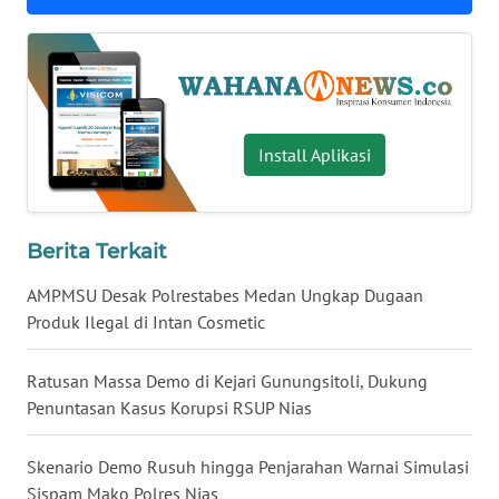
WN
BABEL
WN
SUMBAR
Install Aplikasi
WN
SUMSEL
Berita Terkait
WN
AMPMSU Desak Polrestabes Medan Ungkap Dugaan
BENGKULU
Produk Ilegal di Intan Cosmetic
WN
Ratusan Massa Demo di Kejari Gunungsitoli, Dukung
LAMPUNG
Penuntasan Kasus Korupsi RSUP Nias
WN
Skenario Demo Rusuh hingga Penjarahan Warnai Simulasi
JATENG
Sispam Mako Polres Nias