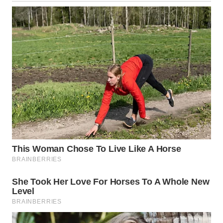
WN
KALTARA
WN
KALSEL
WN
KALTIM
WN
SULSEL
WN
GORONTALO
WN
SULUT