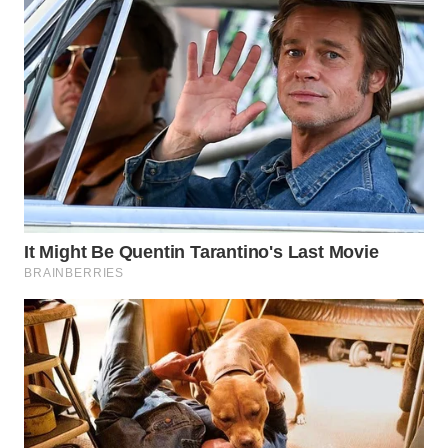
WN
TAPANULI
SELATAN
WN
TANJUNG
LESUNG
WN
KARO
WN
SIMALUNGUN
WN
LABUHANBATU
WN