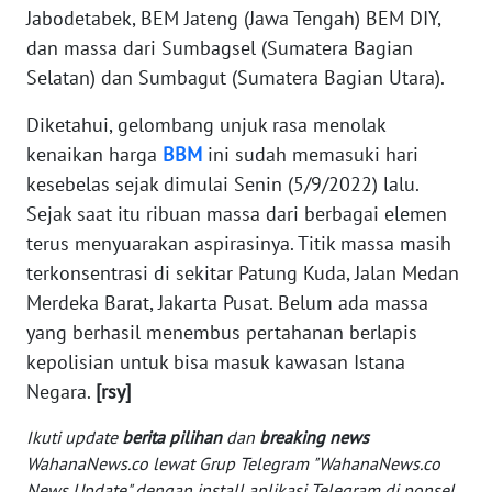
Jabodetabek, BEM Jateng (Jawa Tengah) BEM DIY,
WN
BANTEN
dan massa dari Sumbagsel (Sumatera Bagian
Selatan) dan Sumbagut (Sumatera Bagian Utara).
WN
Diketahui, gelombang unjuk rasa menolak
NTT
kenaikan harga
BBM
ini sudah memasuki hari
WN
kesebelas sejak dimulai Senin (5/9/2022) lalu.
KEPRI
Sejak saat itu ribuan massa dari berbagai elemen
terus menyuarakan aspirasinya. Titik massa masih
WN
terkonsentrasi di sekitar Patung Kuda, Jalan Medan
PAPUA
Merdeka Barat, Jakarta Pusat. Belum ada massa
yang berhasil menembus pertahanan berlapis
WN
kepolisian untuk bisa masuk kawasan Istana
PAPUA
Negara.
[rsy]
BARAT
Ikuti update
berita pilihan
dan
breaking news
WN
WahanaNews.co lewat Grup Telegram "WahanaNews.co
RIAU
News Update" dengan install aplikasi Telegram di ponsel,