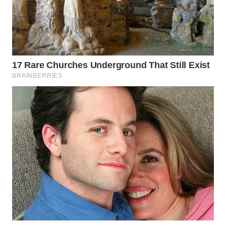
WN
NATUNA
WN
BINTAN
WN
MANDALIKA
WN
LIKUPANG
WN
LABUANBAJO
WN
BORNEO