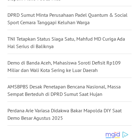
WN
NUSANTARA
DPRD Sumut Minta Perusahaan Padel Quantum & Social
Sport Cemara Tanggapi Keluhan Warga
WN
JOGJA
TNI Tetapkan Status Siaga Satu, Mahfud MD Curiga Ada
Hal Serius di Baliknya
WN
JATIM
Demo di Banda Aceh, Mahasiswa Soroti Defisit Rp109
Miliar dan Wali Kota Sering ke Luar Daerah
WN
BALI
AMSBPBS Desak Penetapan Bencana Nasional, Massa
Sempat Berteduh di DPRD Sumut Saat Hujan
WN
KALBAR
Perdana Arie Variasa Didakwa Bakar Mapolda DIY Saat
Demo Besar Agustus 2025
WN
KALTENG