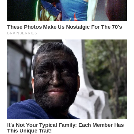
WN
SUMEDANG
WN
CIANJUR
WN
KEPULAUAN
SERIBU
WN
TANGERANG
WN
BINJAI
WN
CIREBON