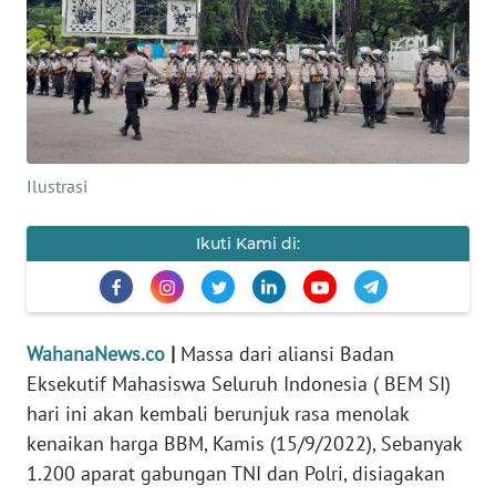
SAINS-TEKNO
KESEHATAN
INTERNASIONAL
Ilustrasi
SERBA-SERBI
Ikuti Kami di:
PENDIDIKAN
OLAHRAGA
WahanaNews.co
|
Massa dari aliansi Badan
Eksekutif Mahasiswa Seluruh Indonesia ( BEM SI)
OPINI
hari ini akan kembali berunjuk rasa menolak
kenaikan harga BBM, Kamis (15/9/2022), Sebanyak
EDITORIAL
1.200 aparat gabungan TNI dan Polri, disiagakan