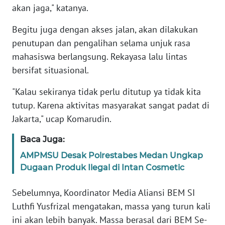
akan jaga," katanya.
KARIR
Begitu juga dengan akses jalan, akan dilakukan
penutupan dan pengalihan selama unjuk rasa
DISCLAIMER
mahasiswa berlangsung. Rekayasa lalu lintas
bersifat situasional.
Wahana
News
"Kalau sekiranya tidak perlu ditutup ya tidak kita
Regional
tutup. Karena aktivitas masyarakat sangat padat di
Jakarta," ucap Komarudin.
WN
SUMUT
Baca Juga:
AMPMSU Desak Polrestabes Medan Ungkap
WN
Dugaan Produk Ilegal di Intan Cosmetic
JAKARTA
Sebelumnya, Koordinator Media Aliansi BEM SI
WN
Luthfi Yusfrizal mengatakan, massa yang turun kali
JABAR
ini akan lebih banyak. Massa berasal dari BEM Se-