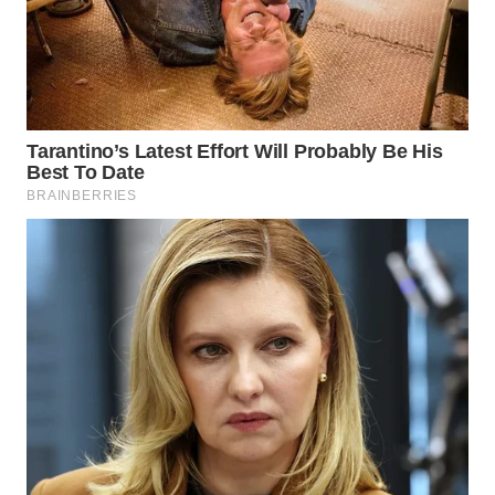
TAPANULI
TENGAH
WN DELI
SERDANG
WN
TEBING
TINGGI
WN
PAKPAK
WN
KARAWANG
WN
BEKASI