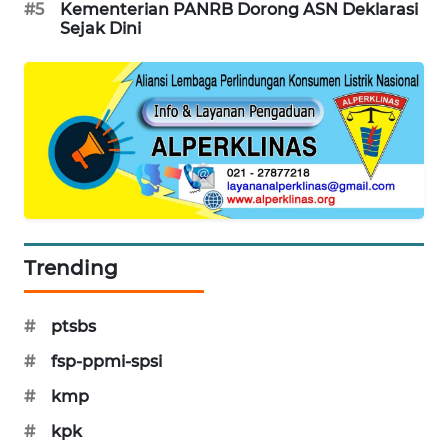
#5
Kementerian PANRB Dorong ASN Deklarasi
Sejak Dini
MAWAKA
ID
MARTABAT
NET
PLN
WATCH
MKLI
Trending
LPKKI
#
ptsbs
#
fsp-ppmi-spsi
LKKI
#
kmp
KOPEKLIN
#
kpk