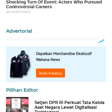
Wahana
Media
Group
WAHANA
Advertorial
NEWS
WAHANA
TANI
Dapatkan Merchandise Eksklusif
Wahana News
WAHANA
ADVOKAT
Buka Katalog
WAHANA
INFRASTRUKTUR
Pilihan Editor
WAHANA
Setjen DPR RI Perkuat Tata Kelola
KONSUMEN
Aset Negara Lewat Digitalisasi