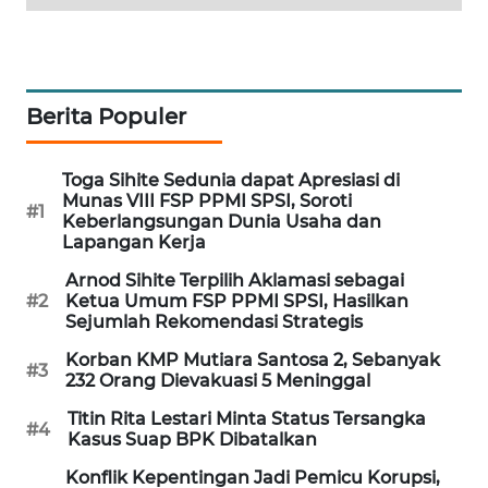
WAHANA
DESA
WISATA
Berita Populer
LAPAK
WAHANA
Toga Sihite Sedunia dapat Apresiasi di
Munas VIII FSP PPMI SPSI, Soroti
Wahana
#1
Keberlangsungan Dunia Usaha dan
Network
Lapangan Kerja
Arnod Sihite Terpilih Aklamasi sebagai
KONSUMEN
#2
Ketua Umum FSP PPMI SPSI, Hasilkan
LISTRIK
Sejumlah Rekomendasi Strategis
Korban KMP Mutiara Santosa 2, Sebanyak
MASYARAKAT
#3
232 Orang Dievakuasi 5 Meninggal
KELISTRIKAN
Titin Rita Lestari Minta Status Tersangka
#4
Kasus Suap BPK Dibatalkan
WALINKI
ID
Konflik Kepentingan Jadi Pemicu Korupsi,