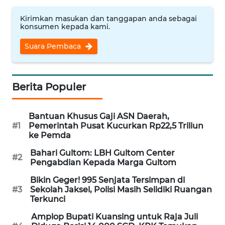
WN
Kirimkan masukan dan tanggapan anda sebagai
BABEL
konsumen kepada kami.
Suara Pembaca
WN
SUMBAR
Berita Populer
WN
SUMSEL
Bantuan Khusus Gaji ASN Daerah,
#1
Pemerintah Pusat Kucurkan Rp22,5 Triliun
WN
ke Pemda
BENGKULU
Bahari Gultom: LBH Gultom Center
#2
Pengabdian Kepada Marga Gultom
WN
LAMPUNG
Bikin Geger! 995 Senjata Tersimpan di
#3
Sekolah Jaksel, Polisi Masih Selidiki Ruangan
Terkunci
WN
JATENG
Amplop Bupati Kuansing untuk Raja Juli