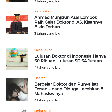
3 tahun yang lalu
WN
BANTEN
Pendidikan
Ahmad Munjizun Asal Lombok
Raih Gelar Doktor di AS, Kisahnya
WN
Bikin Terharu
NTT
3 tahun yang lalu
WN
KEPRI
Sains-Tekno
Lulusan Doktor di Indonesia Hanya
WN
60 Ribuan, Lulusan SD 64 Jutaan
PAPUA
4 tahun yang lalu
WN
Daerah
PAPUA
Bergelar Doktor dan Punya Istri,
BARAT
Dosen Unand Diduga Lecehkan 8
Mahasiswinya
4 tahun yang lalu
WN
RIAU
Serba-serbi