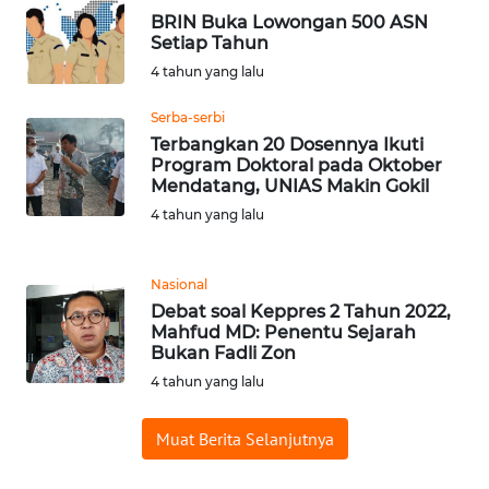
BRIN Buka Lowongan 500 ASN
WN
Setiap Tahun
SERAMBI
4 tahun yang lalu
WN
Serba-serbi
JAMBI
Terbangkan 20 Dosennya Ikuti
Program Doktoral pada Oktober
Mendatang, UNIAS Makin Gokil
WN
4 tahun yang lalu
SULTRA
WN
Nasional
NTB
Debat soal Keppres 2 Tahun 2022,
Mahfud MD: Penentu Sejarah
Bukan Fadli Zon
WN
SULTENG
4 tahun yang lalu
Muat Berita Selanjutnya
WN
SULBAR