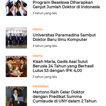
Program Beasiswa Diharapkan
Genjot Jumlah Doktor di Indonesia
KARIR
3 tahun yang lalu
DISCLAIMER
Utama
Universitas Paramadina Sambut
Wahana
Doktor Baru Ilmu Komputer
News
Regional
3 tahun yang lalu
Utama
WN
Kisah Maria, Gadis Asal Sulut
SUMUT
Berusia 24 Tahun yang Berhasil
Lulus S3 dengan IPK 4,00
WN
3 tahun yang lalu
JAKARTA
Pendidikan
Martono Raih Gelar Doktor
WN
dengan Predikat Summa
JABAR
Cumlaude di UNY dalam 2 Tahun