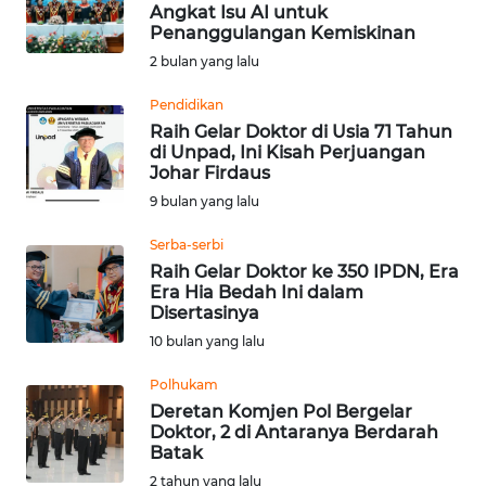
SAINS-TEKNO
Angkat Isu AI untuk
Penanggulangan Kemiskinan
2 bulan yang lalu
KESEHATAN
Pendidikan
Raih Gelar Doktor di Usia 71 Tahun
INTERNASIONAL
di Unpad, Ini Kisah Perjuangan
Johar Firdaus
SERBA-SERBI
9 bulan yang lalu
Serba-serbi
PENDIDIKAN
Raih Gelar Doktor ke 350 IPDN, Era
Era Hia Bedah Ini dalam
Disertasinya
OLAHRAGA
10 bulan yang lalu
OPINI
Polhukam
Deretan Komjen Pol Bergelar
Doktor, 2 di Antaranya Berdarah
EDITORIAL
Batak
2 tahun yang lalu