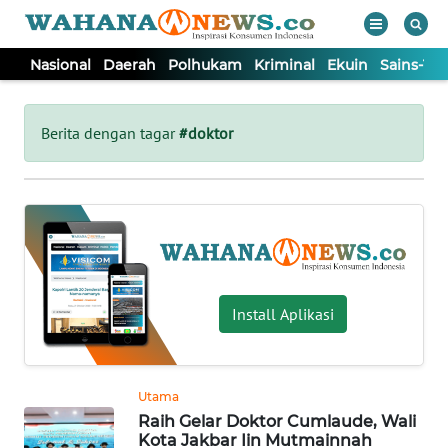
Nasional
Daerah
Polhukam
Kriminal
Ekuin
Sains-Te
WAHANA
Tutup
TV
Berita dengan tagar
#doktor
NASIONAL
DAERAH
POLHUKAM
Install Aplikasi
KRIMINAL
Utama
EKUIN
Raih Gelar Doktor Cumlaude, Wali
Kota Jakbar Iin Mutmainnah