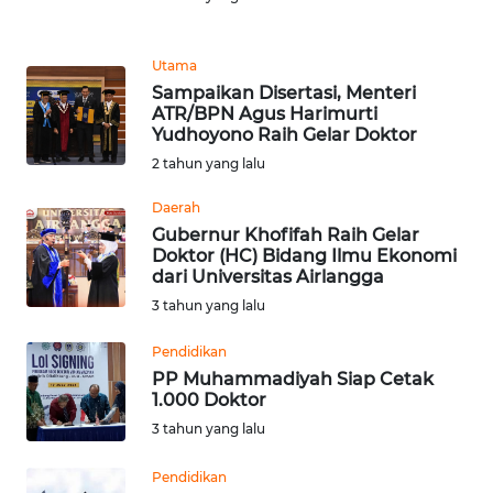
Informasi
INDEKS
Utama
BERITA
Sampaikan Disertasi, Menteri
ATR/BPN Agus Harimurti
Yudhoyono Raih Gelar Doktor
KONTAK
KAMI
2 tahun yang lalu
Daerah
INFO
Gubernur Khofifah Raih Gelar
IKLAN
Doktor (HC) Bidang Ilmu Ekonomi
dari Universitas Airlangga
TENTANG
3 tahun yang lalu
KAMI
Pendidikan
PP Muhammadiyah Siap Cetak
PEDOMAN
1.000 Doktor
MEDIA
SIBER
3 tahun yang lalu
Pendidikan
REDAKSI