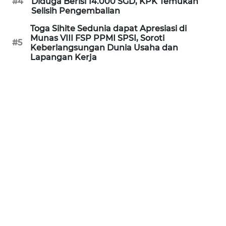
#4
Diduga Berisi 14.000 SGD, KPK Temukan
Selisih Pengembalian
WN
NUSANTARA
Toga Sihite Sedunia dapat Apresiasi di
Munas VIII FSP PPMI SPSI, Soroti
#5
Keberlangsungan Dunia Usaha dan
WN
Lapangan Kerja
JOGJA
WN
JATIM
WN
BALI
WN
KALBAR
WN
KALTENG