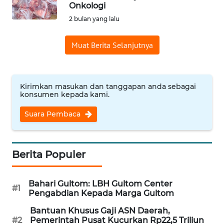
SAINS-TEKNO
Onkologi
2 bulan yang lalu
KESEHATAN
Muat Berita Selanjutnya
INTERNASIONAL
Kirimkan masukan dan tanggapan anda sebagai
SERBA-SERBI
konsumen kepada kami.
Suara Pembaca
PENDIDIKAN
OLAHRAGA
Berita Populer
OPINI
Bahari Gultom: LBH Gultom Center
#1
Pengabdian Kepada Marga Gultom
EDITORIAL
Bantuan Khusus Gaji ASN Daerah,
#2
Pemerintah Pusat Kucurkan Rp22,5 Triliun