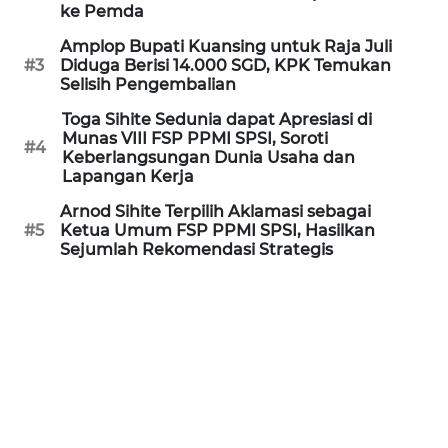
Informasi
ke Pemda
Amplop Bupati Kuansing untuk Raja Juli
INDEKS
#3
Diduga Berisi 14.000 SGD, KPK Temukan
BERITA
Selisih Pengembalian
Toga Sihite Sedunia dapat Apresiasi di
KONTAK
Munas VIII FSP PPMI SPSI, Soroti
KAMI
#4
Keberlangsungan Dunia Usaha dan
Lapangan Kerja
INFO
Arnod Sihite Terpilih Aklamasi sebagai
IKLAN
#5
Ketua Umum FSP PPMI SPSI, Hasilkan
Sejumlah Rekomendasi Strategis
TENTANG
KAMI
PEDOMAN
MEDIA
SIBER
REDAKSI