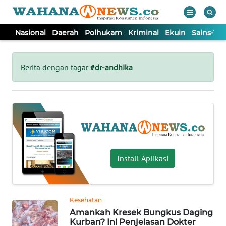
Nasional
Daerah
Polhukam
Kriminal
Ekuin
Sains-Te
WAHANA
Tutup
TV
Berita dengan tagar
#dr-andhika
NASIONAL
DAERAH
POLHUKAM
Install Aplikasi
KRIMINAL
Kesehatan
EKUIN
Amankah Kresek Bungkus Daging
Kurban? Ini Penjelasan Dokter