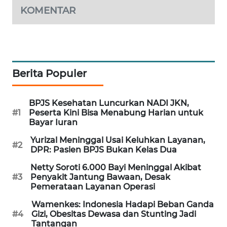
KOMENTAR
WAHANA
SPORT
WAHANA
UMKM
Berita Populer
WAHANA
SELEB
BPJS Kesehatan Luncurkan NADI JKN,
#1
Peserta Kini Bisa Menabung Harian untuk
Bayar Iuran
WAHANA
PERSONA
Yurizal Meninggal Usai Keluhkan Layanan,
#2
DPR: Pasien BPJS Bukan Kelas Dua
WAHANA
Netty Soroti 6.000 Bayi Meninggal Akibat
OTOMOTIF
#3
Penyakit Jantung Bawaan, Desak
Pemerataan Layanan Operasi
WAHANA
Wamenkes: Indonesia Hadapi Beban Ganda
HEALTH
#4
Gizi, Obesitas Dewasa dan Stunting Jadi
Tantangan