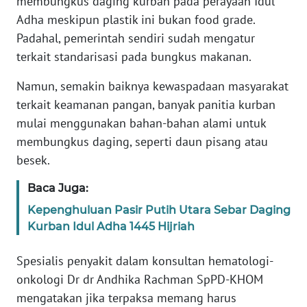
membungkus daging kurban pada perayaan Idul
Informasi
Adha meskipun plastik ini bukan food grade.
INDEKS
Padahal, pemerintah sendiri sudah mengatur
BERITA
terkait standarisasi pada bungkus makanan.
Namun, semakin baiknya kewaspadaan masyarakat
KONTAK
KAMI
terkait keamanan pangan, banyak panitia kurban
mulai menggunakan bahan-bahan alami untuk
INFO
membungkus daging, seperti daun pisang atau
IKLAN
besek.
TENTANG
Baca Juga:
KAMI
Kepenghuluan Pasir Putih Utara Sebar Daging
Kurban Idul Adha 1445 Hijriah
PEDOMAN
MEDIA
Spesialis penyakit dalam konsultan hematologi-
SIBER
onkologi Dr dr Andhika Rachman SpPD-KHOM
mengatakan jika terpaksa memang harus
REDAKSI