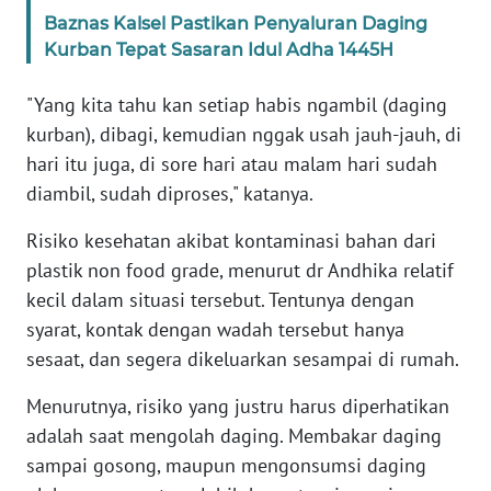
WN
Baznas Kalsel Pastikan Penyaluran Daging
BANTEN
Kurban Tepat Sasaran Idul Adha 1445H
WN
"Yang kita tahu kan setiap habis ngambil (daging
NTT
kurban), dibagi, kemudian nggak usah jauh-jauh, di
hari itu juga, di sore hari atau malam hari sudah
WN
diambil, sudah diproses," katanya.
KEPRI
Risiko kesehatan akibat kontaminasi bahan dari
WN
plastik non food grade, menurut dr Andhika relatif
PAPUA
kecil dalam situasi tersebut. Tentunya dengan
syarat, kontak dengan wadah tersebut hanya
WN
sesaat, dan segera dikeluarkan sesampai di rumah.
PAPUA
BARAT
Menurutnya, risiko yang justru harus diperhatikan
adalah saat mengolah daging. Membakar daging
WN
sampai gosong, maupun mengonsumsi daging
RIAU