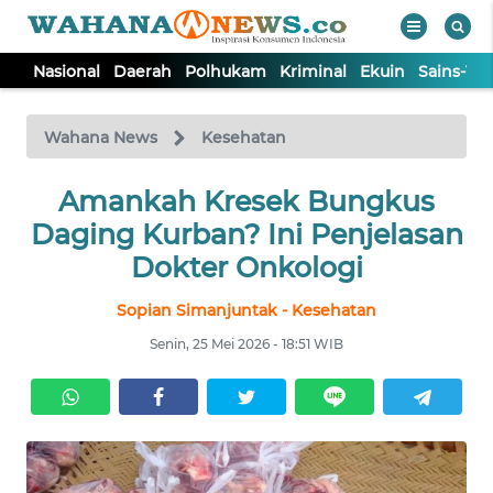
Nasional
Daerah
Polhukam
Kriminal
Ekuin
Sains-Te
WAHANA
Tutup
TV
Wahana News
Kesehatan
NASIONAL
Amankah Kresek Bungkus
Daging Kurban? Ini Penjelasan
DAERAH
Dokter Onkologi
Sopian Simanjuntak - Kesehatan
POLHUKAM
Senin, 25 Mei 2026 - 18:51 WIB
KRIMINAL
EKUIN