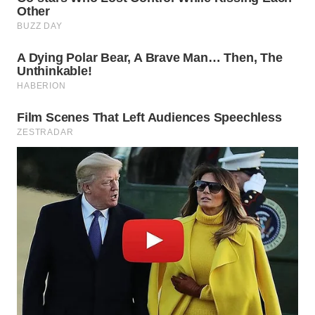
WN
PRIANGAN
TIMUR
WN
SEMARANG
WN
SOLO
WN
BOROBUDUR
WN
MADURA
WN
SURABAYA