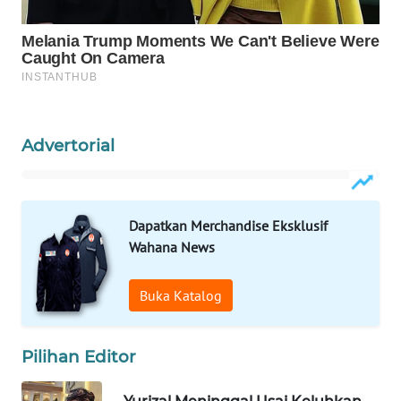
WN
NATUNA
WN
BINTAN
Advertorial
WN
MANDALIKA
Dapatkan Merchandise Eksklusif
WN
LIKUPANG
Wahana News
WN
Buka Katalog
LABUANBAJO
Pilihan Editor
WN
BORNEO