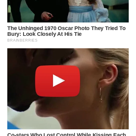
WN
INDRAMAYU
WN
KUNINGAN
WN
MAJALENGKA
WN
SUBANG
WN
SUKABUMI
WN
PURWAKARTA