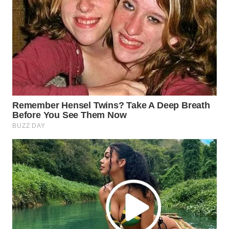
WN
BOGOR
WN
DEPOK
WN
TAPANULI
UTARA
WN
SAMOSIR
WN
PADANG
LAWAS