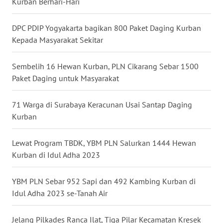
Kurban Berhari-Hari
WN
NUSANTARA
DPC PDIP Yogyakarta bagikan 800 Paket Daging Kurban
Kepada Masyarakat Sekitar
WN
JOGJA
Sembelih 16 Hewan Kurban, PLN Cikarang Sebar 1500
Paket Daging untuk Masyarakat
WN
JATIM
71 Warga di Surabaya Keracunan Usai Santap Daging
Kurban
WN
BALI
Lewat Program TBDK, YBM PLN Salurkan 1444 Hewan
Kurban di Idul Adha 2023
WN
KALBAR
YBM PLN Sebar 952 Sapi dan 492 Kambing Kurban di
Idul Adha 2023 se-Tanah Air
WN
KALTENG
Jelang Pilkades Ranca Ilat, Tiga Pilar Kecamatan Kresek