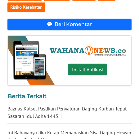
Risiko Kesehatan
WN
BABEL
Beri Komentar
WN
SUMBAR
WN
SUMSEL
Install Aplikasi
WN
BENGKULU
Berita Terkait
WN
LAMPUNG
Baznas Kalsel Pastikan Penyaluran Daging Kurban Tepat
Sasaran Idul Adha 1445H
WN
JATENG
Ini Bahayanya Jika Kerap Memanaskan Sisa Daging Hewan