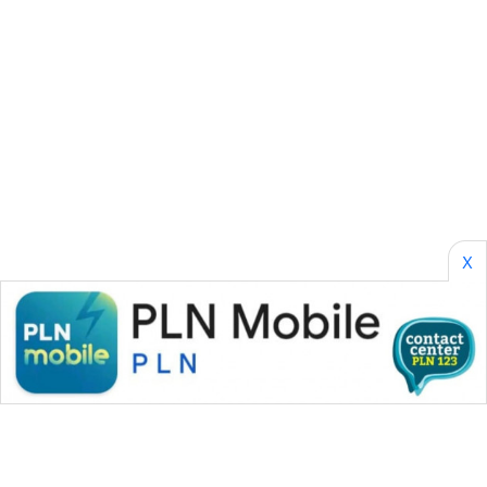
CILEUNGSI
NEWS
BERKAT
NEWS
BERAMPU
NEWS
ANUGERAH
X
NEWS
AKHLAK
ID
PERAPKI
NEWS