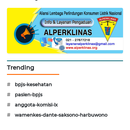
WAHANA
DESA
WISATA
LAPAK
WAHANA
Wahana
Network
Trending
KONSUMEN
LISTRIK
#
bpjs-kesehatan
#
pasien-bpjs
MASYARAKAT
KELISTRIKAN
#
anggota-komisi-ix
#
wamenkes-dante-saksono-harbuwono
WALINKI
ID