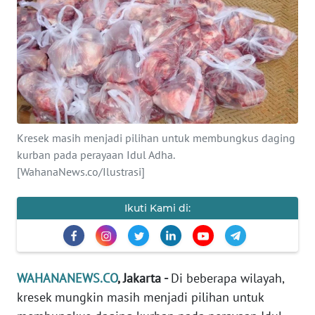
SAINS-TEKNO
KESEHATAN
INTERNASIONAL
SERBA-SERBI
Kresek masih menjadi pilihan untuk membungkus daging
kurban pada perayaan Idul Adha.
PENDIDIKAN
[WahanaNews.co/Ilustrasi]
OLAHRAGA
Ikuti Kami di:
OPINI
WAHANANEWS.CO
, Jakarta -
Di beberapa wilayah,
EDITORIAL
kresek mungkin masih menjadi pilihan untuk