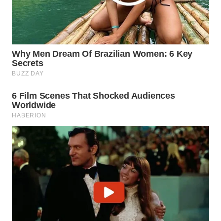
WN
SUMEDANG
WN
CIANJUR
WN
KEPULAUAN
SERIBU
WN
TANGERANG
WN
BINJAI
WN
CIREBON