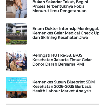
Bukan Sekadar Takut, Begini
Proses Terbentuknya Fobia
WAHANA
Menurut Ilmu Pengetahuan
LISTRIK
WAHANA
Enam Dokter Internsip Meninggal,
TRAVEL
Kemenkes Gelar Medical Check Up
dan Skrining Kesehatan Jiwa
WAHANA
TV
Peringati HUT ke-58, BPJS
WAHANANEWS
Kesehatan Jakarta Timur Gelar
ID
Donor Darah Bersama PMI
WAHANANEWS
CO ID
Kemenkes Susun Blueprint SDM
Kesehatan 2026–2035 Berbasis
Health Labour Market Analysis
WAHANANEWS
NET