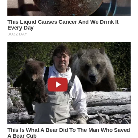
WN
TAPANULI
SELATAN
WN
TANJUNG
LESUNG
WN
KARO
WN
SIMALUNGUN
WN
LABUHANBATU
WN