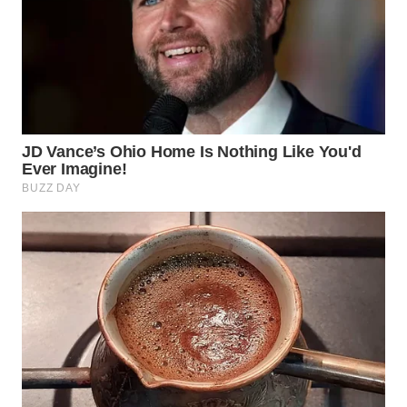
WN
MALUKU
WN
MALUT
WN
DAIRI
WN
DANAU
TOBA
WN
NIAS
WN
LANGKAT