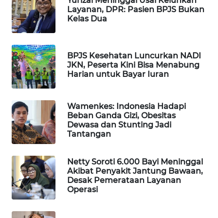
Yurizal Meninggal Usai Keluhkan
Layanan, DPR: Pasien BPJS Bukan
Wahana
Kelas Dua
Media
Group
WAHANA
BPJS Kesehatan Luncurkan NADI
NEWS
JKN, Peserta Kini Bisa Menabung
Harian untuk Bayar Iuran
WAHANA
TANI
Wamenkes: Indonesia Hadapi
Beban Ganda Gizi, Obesitas
WAHANA
Dewasa dan Stunting Jadi
Tantangan
ADVOKAT
WAHANA
Netty Soroti 6.000 Bayi Meninggal
INFRASTRUKTUR
Akibat Penyakit Jantung Bawaan,
Desak Pemerataan Layanan
Operasi
WAHANA
KONSUMEN