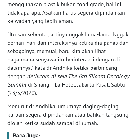
menggunakan plastik bukan food grade, hal ini
tidak apa-apa. Asalkan harus segera dipindahkan
KARIR
ke wadah yang lebih aman.
DISCLAIMER
"Itu kan sebentar, artinya nggak lama-lama. Nggak
berhari-hari dan interaksinya ketika dia panas dan
Wahana
sebagainya, memuai, baru kita akan lihat
News
Regional
bagaimana senyawa itu berinteraksi dengan di
dalamnya," kata dr Andhika ketika berbincang
WN
dengan
detikcom di sela The 6th Siloam Oncology
SUMUT
Summit
di Shangri-La Hotel, Jakarta Pusat, Sabtu
(23/5/2026).
WN
JAKARTA
Menurut dr Andhika, umumnya daging-daging
kurban segera dipindahkan atau bahkan langsung
WN
diolah ketika sudah sampai di rumah.
JABAR
Baca Juga: