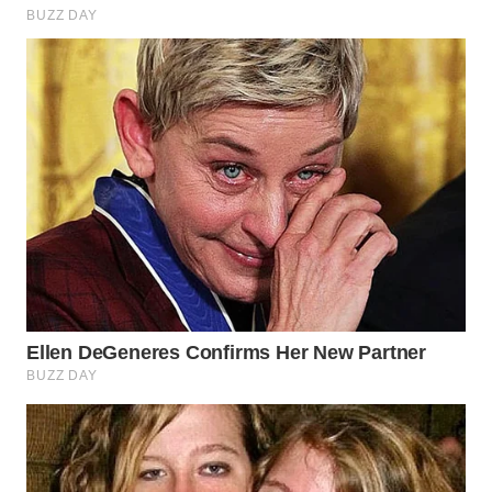
TAPANULI
TENGAH
WN DELI
SERDANG
WN
TEBING
TINGGI
WN
PAKPAK
WN
KARAWANG
WN
BEKASI