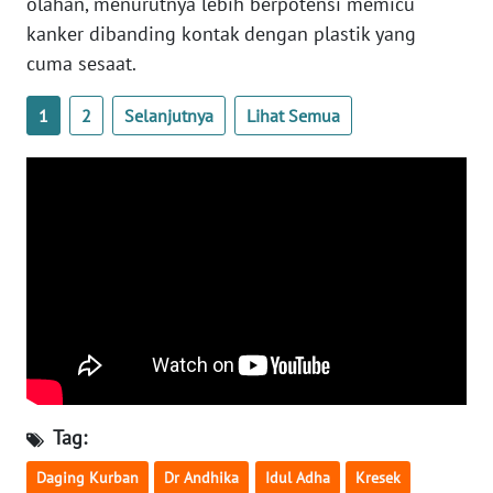
olahan, menurutnya lebih berpotensi memicu
kanker dibanding kontak dengan plastik yang
WN
SERAMBI
cuma sesaat.
1
2
Selanjutnya
Lihat Semua
WN
JAMBI
WN
SULTRA
WN
NTB
WN
SULTENG
Tag:
WN
SULBAR
Daging Kurban
Dr Andhika
Idul Adha
Kresek