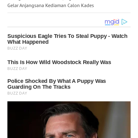
Gelar Anjangsana Kediaman Calon Kades
WN
KALTARA
WN
KALSEL
WN
KALTIM
WN
SULSEL
WN
GORONTALO
WN
SULUT