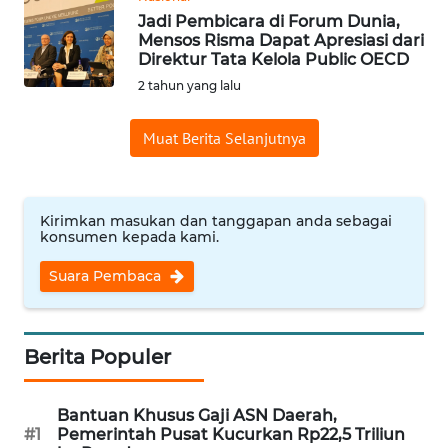
SAINS-TEKNO
Jadi Pembicara di Forum Dunia,
Mensos Risma Dapat Apresiasi dari
Direktur Tata Kelola Public OECD
KESEHATAN
2 tahun yang lalu
INTERNASIONAL
Muat Berita Selanjutnya
SERBA-SERBI
Kirimkan masukan dan tanggapan anda sebagai
PENDIDIKAN
konsumen kepada kami.
Suara Pembaca
OLAHRAGA
OPINI
Berita Populer
EDITORIAL
Bantuan Khusus Gaji ASN Daerah,
#1
Pemerintah Pusat Kucurkan Rp22,5 Triliun