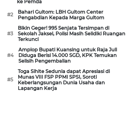
ke Pemda
Informasi
Bahari Gultom: LBH Gultom Center
#2
INDEKS
Pengabdian Kepada Marga Gultom
BERITA
Bikin Geger! 995 Senjata Tersimpan di
#3
Sekolah Jaksel, Polisi Masih Selidiki Ruangan
KONTAK
Terkunci
KAMI
Amplop Bupati Kuansing untuk Raja Juli
#4
Diduga Berisi 14.000 SGD, KPK Temukan
INFO
Selisih Pengembalian
IKLAN
Toga Sihite Sedunia dapat Apresiasi di
Munas VIII FSP PPMI SPSI, Soroti
#5
TENTANG
Keberlangsungan Dunia Usaha dan
KAMI
Lapangan Kerja
PEDOMAN
MEDIA
SIBER
REDAKSI