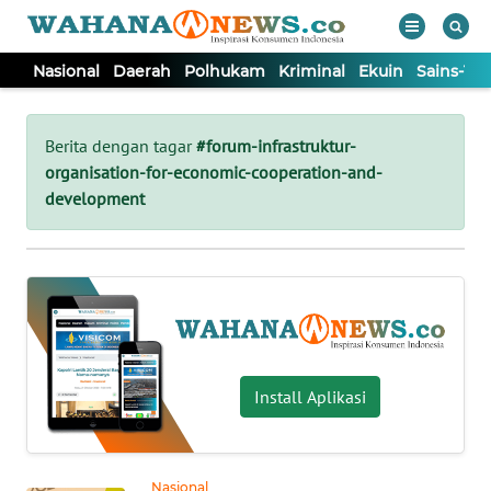
Nasional
Daerah
Polhukam
Kriminal
Ekuin
Sains-Te
WAHANA
Tutup
TV
Berita dengan tagar
#forum-infrastruktur-
organisation-for-economic-cooperation-and-
NASIONAL
development
DAERAH
POLHUKAM
KRIMINAL
Install Aplikasi
EKUIN
Nasional