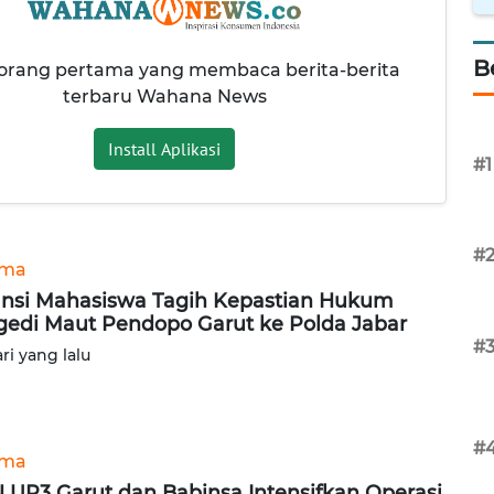
B
 orang pertama yang membaca berita-berita
terbaru Wahana News
Install Aplikasi
#1
#
ama
ansi Mahasiswa Tagih Kepastian Hukum
gedi Maut Pendopo Garut ke Polda Jabar
#
ari yang lalu
#
ama
 UP3 Garut dan Babinsa Intensifkan Operasi