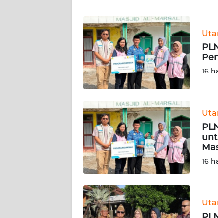
WN
Ut
NTT
PLN
Pen
WN
KEPRI
16 h
WN
PAPUA
Ut
PLN
WN
unt
PAPUA
Mas
BARAT
16 h
WN
RIAU
Ut
WN
PLN