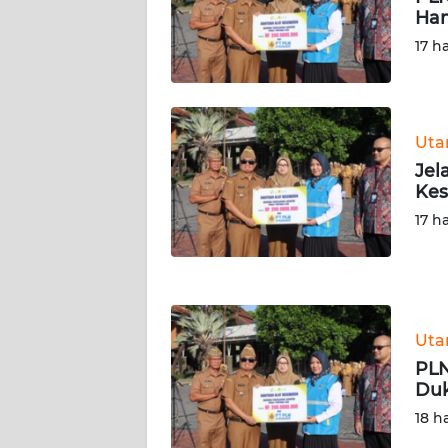
SERAMBI
Ham
17 h
WN
JAMBI
WN
Ut
SULTRA
Jel
Kes
WN
17 h
NTB
WN
SULTENG
Ut
WN
PLN
SULBAR
Duk
18 h
WN