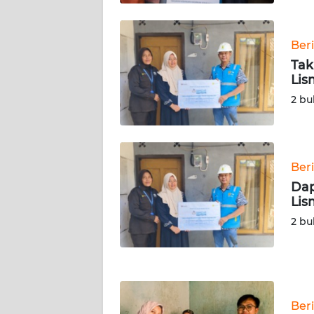
KALTARA
WN
Ber
KALSEL
Tak
Lis
WN
2 bu
KALTIM
WN
SULSEL
Ber
Dap
WN
Lis
GORONTALO
2 bu
WN
SULUT
WN
Ber
MALUKU