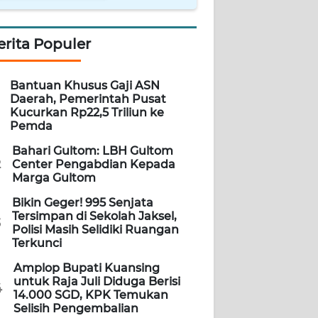
erita Populer
Bantuan Khusus Gaji ASN
Daerah, Pemerintah Pusat
Kucurkan Rp22,5 Triliun ke
Pemda
Bahari Gultom: LBH Gultom
2
Center Pengabdian Kepada
Marga Gultom
Bikin Geger! 995 Senjata
Tersimpan di Sekolah Jaksel,
3
Polisi Masih Selidiki Ruangan
Terkunci
Amplop Bupati Kuansing
untuk Raja Juli Diduga Berisi
4
14.000 SGD, KPK Temukan
Selisih Pengembalian