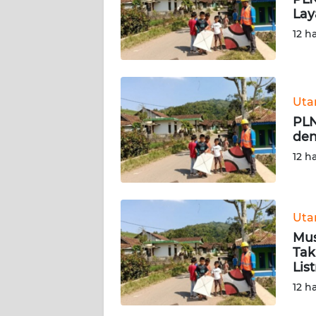
KARIR
Lay
12 h
DISCLAIMER
Wahana
News
Ut
Regional
PLN
den
WN
12 h
SUMUT
WN
JAKARTA
Ut
Mus
WN
Tak
JABAR
List
12 h
WN
BANTEN