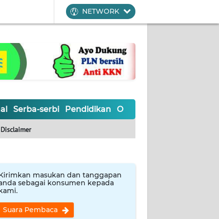
NETWORK
al
Serba-serbi
Pendidikan
Olahraga
Opini
Editoria
Disclaimer
Kirimkan masukan dan tanggapan
anda sebagai konsumen kepada
kami.
Suara Pembaca