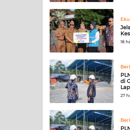
BABEL
WN
Eku
SUMBAR
Jel
Kes
WN
18 h
SUMSEL
WN
Ber
BENGKULU
PLN
di 
WN
Lap
LAMPUNG
27 h
WN
JATENG
Ber
WN
PLN