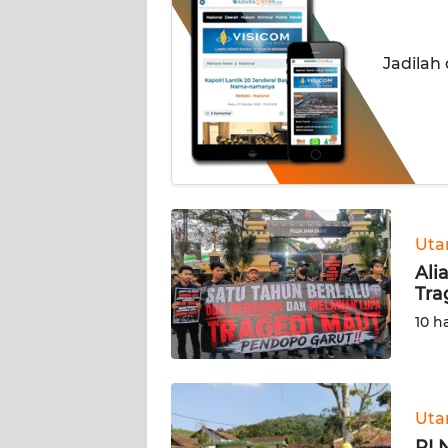
INDEKS
BERITA
Jadilah
KONTAK
KAMI
INFO
IKLAN
TENTANG
Ut
KAMI
Ali
Tra
PEDOMAN
10 h
MEDIA
SIBER
REDAKSI
Ut
PLN