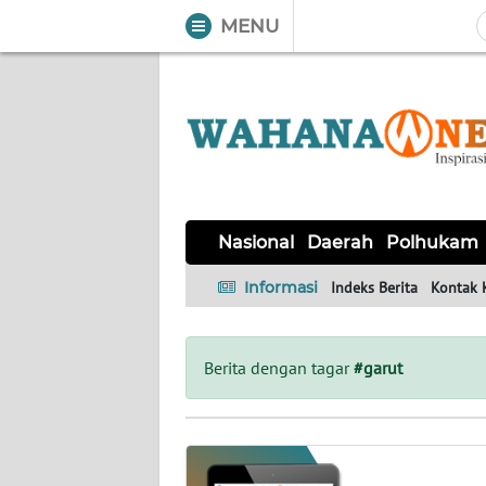
MENU
WAHANA
Tutup
TV
NASIONAL
DAERAH
POLHUKAM
KRIMINAL
EKUIN
SAINS-
KESEHATAN
INTERNASIONAL
Nasional
Daerah
Polhukam
TEKNO
Informasi
Indeks Berita
Kontak 
SERBA-
PENDIDIKAN
OLAHRAGA
OPINI
SERBI
Berita dengan tagar
#garut
EDITORIAL
Informasi