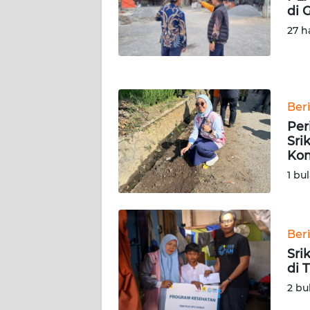
NUSANTARA
di 
27 h
WN
JOGJA
WN
Ber
JATIM
Per
Sri
WN
Kom
BALI
1 bu
WN
KALBAR
Ber
WN
Sri
KALTENG
di 
2 bu
WN