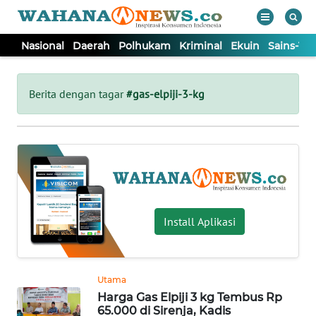
Nasional
Daerah
Polhukam
Kriminal
Ekuin
Sains-Te
WAHANA
Tutup
TV
Berita dengan tagar
#gas-elpiji-3-kg
NASIONAL
DAERAH
POLHUKAM
Install Aplikasi
KRIMINAL
Utama
EKUIN
Harga Gas Elpiji 3 kg Tembus Rp
65.000 di Sirenja, Kadis