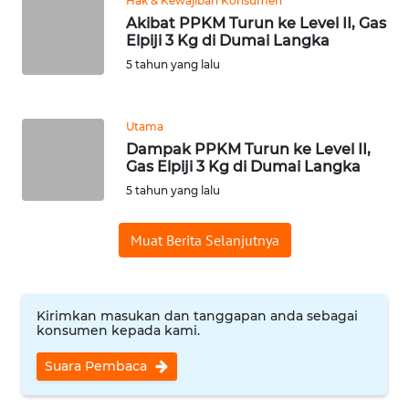
Hak & Kewajiban Konsumen
Akibat PPKM Turun ke Level II, Gas
Elpiji 3 Kg di Dumai Langka
KARIR
5 tahun yang lalu
DISCLAIMER
Utama
Wahana
Dampak PPKM Turun ke Level II,
News
Gas Elpiji 3 Kg di Dumai Langka
Regional
5 tahun yang lalu
WN
Muat Berita Selanjutnya
SUMUT
WN
JAKARTA
Kirimkan masukan dan tanggapan anda sebagai
konsumen kepada kami.
WN
Suara Pembaca
JABAR