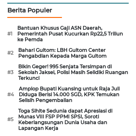
WN
Berita Populer
BANTEN
WN
Bantuan Khusus Gaji ASN Daerah,
#1
Pemerintah Pusat Kucurkan Rp22,5 Triliun
NTT
ke Pemda
WN
Bahari Gultom: LBH Gultom Center
#2
Pengabdian Kepada Marga Gultom
KEPRI
Bikin Geger! 995 Senjata Tersimpan di
#3
Sekolah Jaksel, Polisi Masih Selidiki Ruangan
WN
Terkunci
PAPUA
Amplop Bupati Kuansing untuk Raja Juli
#4
Diduga Berisi 14.000 SGD, KPK Temukan
WN
Selisih Pengembalian
PAPUA
BARAT
Toga Sihite Sedunia dapat Apresiasi di
Munas VIII FSP PPMI SPSI, Soroti
#5
Keberlangsungan Dunia Usaha dan
WN
Lapangan Kerja
RIAU