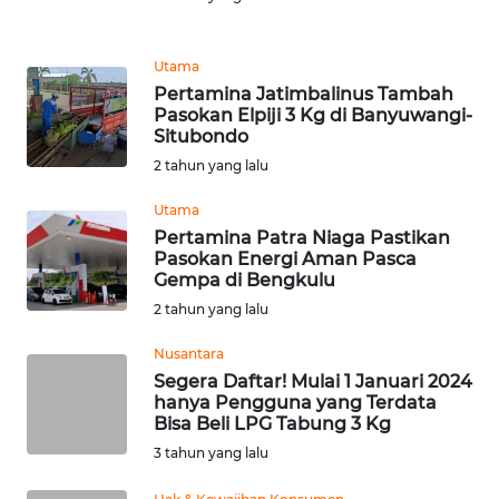
Informasi
INDEKS
Utama
BERITA
Pertamina Jatimbalinus Tambah
Pasokan Elpiji 3 Kg di Banyuwangi-
Situbondo
KONTAK
KAMI
2 tahun yang lalu
Utama
INFO
Pertamina Patra Niaga Pastikan
IKLAN
Pasokan Energi Aman Pasca
Gempa di Bengkulu
TENTANG
2 tahun yang lalu
KAMI
Nusantara
Segera Daftar! Mulai 1 Januari 2024
PEDOMAN
hanya Pengguna yang Terdata
MEDIA
Bisa Beli LPG Tabung 3 Kg
SIBER
3 tahun yang lalu
REDAKSI