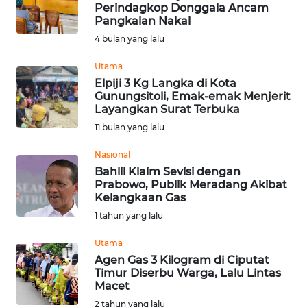
SAINS-TEKNO
Perindagkop Donggala Ancam
Pangkalan Nakal
4 bulan yang lalu
KESEHATAN
Utama
Elpiji 3 Kg Langka di Kota
INTERNASIONAL
Gunungsitoli, Emak-emak Menjerit
Layangkan Surat Terbuka
SERBA-SERBI
11 bulan yang lalu
Nasional
PENDIDIKAN
Bahlil Klaim Sevisi dengan
Prabowo, Publik Meradang Akibat
Kelangkaan Gas
OLAHRAGA
1 tahun yang lalu
OPINI
Utama
Agen Gas 3 Kilogram di Ciputat
Timur Diserbu Warga, Lalu Lintas
EDITORIAL
Macet
2 tahun yang lalu