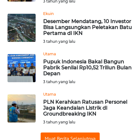
3 tahun yang lalu
WN
Ekuin
BABEL
Desember Mendatang, 10 Investor
Bisa Langsungkan Peletakan Batu
WN
Pertama di IKN
SUMBAR
3 tahun yang lalu
Utama
WN
Pupuk Indonesia Bakal Bangun
SUMSEL
Pabrik Senilai Rp10,52 Triliun Bulan
Depan
WN
3 tahun yang lalu
BENGKULU
Utama
WN
PLN Kerahkan Ratusan Personel
Jaga Keandalan Listrik di
LAMPUNG
Groundbreaking IKN
3 tahun yang lalu
WN
JATENG
Muat Berita Selanjutnya