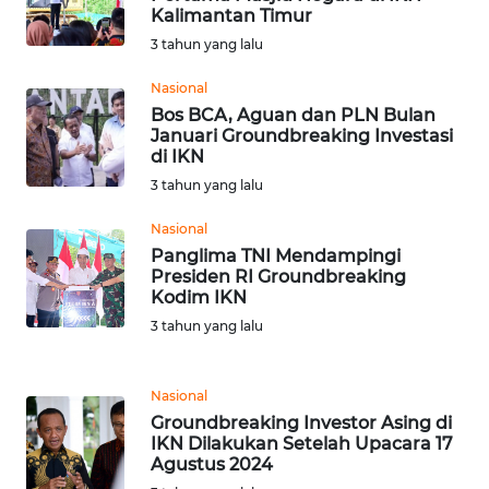
Kalimantan Timur
WN
3 tahun yang lalu
SERAMBI
Nasional
Bos BCA, Aguan dan PLN Bulan
WN
Januari Groundbreaking Investasi
JAMBI
di IKN
3 tahun yang lalu
WN
SULTRA
Nasional
Panglima TNI Mendampingi
Presiden RI Groundbreaking
WN
Kodim IKN
NTB
3 tahun yang lalu
WN
SULTENG
Nasional
Groundbreaking Investor Asing di
WN
IKN Dilakukan Setelah Upacara 17
SULBAR
Agustus 2024