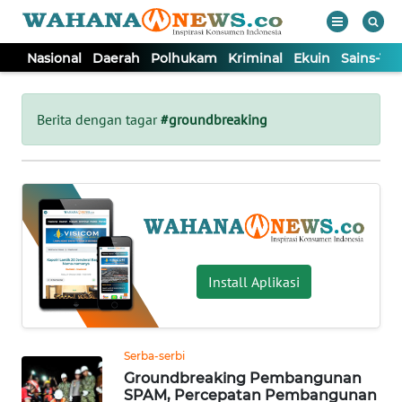
Nasional
Daerah
Polhukam
Kriminal
Ekuin
Sains-Te
WAHANA
Tutup
TV
Berita dengan tagar
#groundbreaking
NASIONAL
DAERAH
POLHUKAM
Install Aplikasi
KRIMINAL
Serba-serbi
EKUIN
Groundbreaking Pembangunan
SPAM, Percepatan Pembangunan