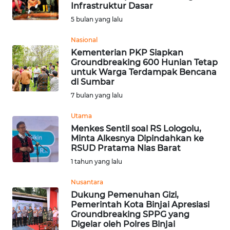
SAINS-TEKNO
Infrastruktur Dasar
5 bulan yang lalu
KESEHATAN
Nasional
Kementerian PKP Siapkan
Groundbreaking 600 Hunian Tetap
INTERNASIONAL
untuk Warga Terdampak Bencana
di Sumbar
SERBA-SERBI
7 bulan yang lalu
Utama
PENDIDIKAN
Menkes Sentil soal RS Lologolu,
Minta Alkesnya Dipindahkan ke
RSUD Pratama Nias Barat
OLAHRAGA
1 tahun yang lalu
OPINI
Nusantara
Dukung Pemenuhan Gizi,
Pemerintah Kota Binjai Apresiasi
EDITORIAL
Groundbreaking SPPG yang
Digelar oleh Polres Binjai