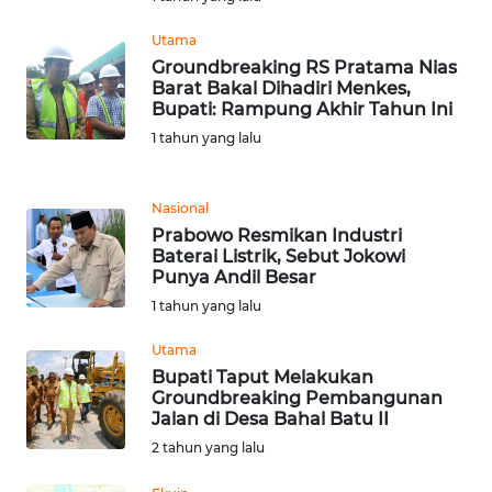
Utama
KARIR
Groundbreaking RS Pratama Nias
Barat Bakal Dihadiri Menkes,
Bupati: Rampung Akhir Tahun Ini
DISCLAIMER
1 tahun yang lalu
Wahana
News
Regional
Nasional
Prabowo Resmikan Industri
Baterai Listrik, Sebut Jokowi
WN
Punya Andil Besar
SUMUT
1 tahun yang lalu
WN
Utama
JAKARTA
Bupati Taput Melakukan
Groundbreaking Pembangunan
Jalan di Desa Bahal Batu II
WN
2 tahun yang lalu
JABAR