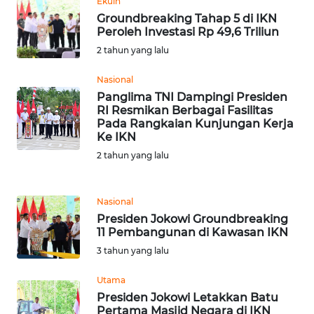
Ekuin
WN
Groundbreaking Tahap 5 di IKN
BANTEN
Peroleh Investasi Rp 49,6 Triliun
2 tahun yang lalu
WN
NTT
Nasional
Panglima TNI Dampingi Presiden
RI Resmikan Berbagai Fasilitas
WN
Pada Rangkaian Kunjungan Kerja
KEPRI
Ke IKN
2 tahun yang lalu
WN
PAPUA
Nasional
Presiden Jokowi Groundbreaking
WN
11 Pembangunan di Kawasan IKN
PAPUA
BARAT
3 tahun yang lalu
Utama
WN
Presiden Jokowi Letakkan Batu
RIAU
Pertama Masjid Negara di IKN