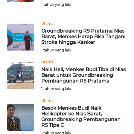
Informasi
1 tahun yang lalu
INDEKS
BERITA
Utama
Groundbreaking RS Pratama Nias
Barat, Menkes Harap Bisa Tangani
KONTAK
Stroke hingga Kanker
KAMI
1 tahun yang lalu
INFO
Utama
IKLAN
Naik Heli, Menkes Budi Tiba di Nias
Barat untuk Groundbreaking
Pembangunan RS Pratama
TENTANG
KAMI
1 tahun yang lalu
Utama
PEDOMAN
Besok Menkes Budi Naik
MEDIA
Helikopter ke Nias Barat,
SIBER
Groundbreaking Pembangunan
RS Tipe C
REDAKSI
1 tahun yang lalu