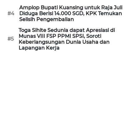
WN
Amplop Bupati Kuansing untuk Raja Juli
KALTARA
#4
Diduga Berisi 14.000 SGD, KPK Temukan
Selisih Pengembalian
WN
Toga Sihite Sedunia dapat Apresiasi di
Munas VIII FSP PPMI SPSI, Soroti
KALSEL
#5
Keberlangsungan Dunia Usaha dan
Lapangan Kerja
WN
KALTIM
WN
SULSEL
WN
GORONTALO
WN
SULUT