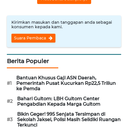
WN
NUSANTARA
Kirimkan masukan dan tanggapan anda sebagai
konsumen kepada kami.
WN
JOGJA
Suara Pembaca
WN
JATIM
Berita Populer
WN
BALI
Bantuan Khusus Gaji ASN Daerah,
#1
Pemerintah Pusat Kucurkan Rp22,5 Triliun
ke Pemda
WN
KALBAR
Bahari Gultom: LBH Gultom Center
#2
Pengabdian Kepada Marga Gultom
WN
Bikin Geger! 995 Senjata Tersimpan di
KALTENG
#3
Sekolah Jaksel, Polisi Masih Selidiki Ruangan
Terkunci