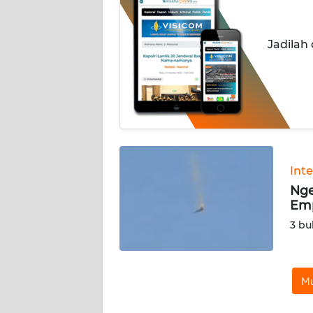
INDEKS
BERITA
Jadilah
KONTAK
KAMI
INFO
IKLAN
TENTANG
Int
KAMI
Nge
Emp
PEDOMAN
3 bu
MEDIA
SIBER
Mu
REDAKSI