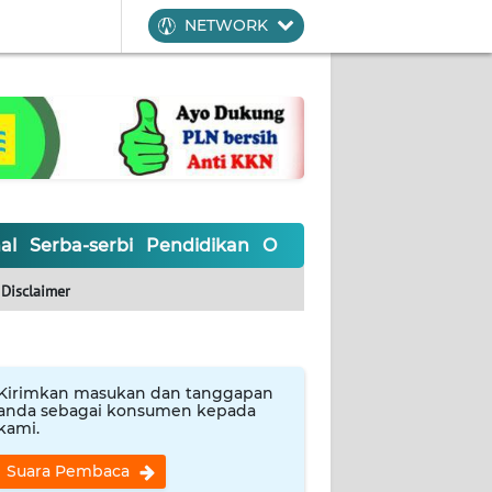
NETWORK
al
Serba-serbi
Pendidikan
Olahraga
Opini
Editoria
Disclaimer
Kirimkan masukan dan tanggapan
anda sebagai konsumen kepada
kami.
Suara Pembaca