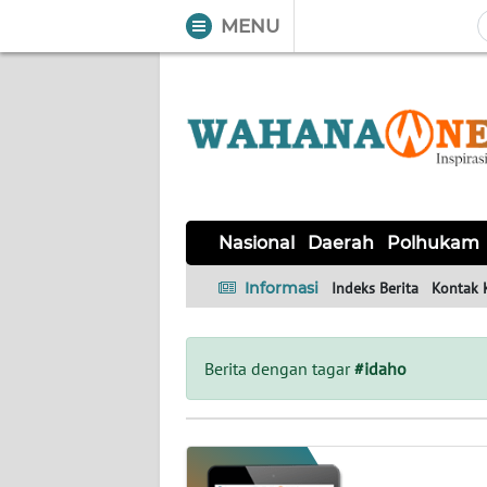
MENU
WAHANA
Tutup
TV
NASIONAL
DAERAH
POLHUKAM
KRIMINAL
EKUIN
SAINS-
KESEHATAN
INTERNASIONAL
Nasional
Daerah
Polhukam
TEKNO
Informasi
Indeks Berita
Kontak 
SERBA-
PENDIDIKAN
OLAHRAGA
OPINI
SERBI
Berita dengan tagar
#idaho
EDITORIAL
Informasi