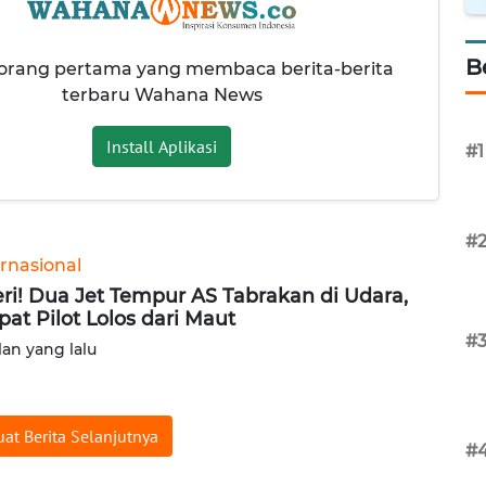
B
 orang pertama yang membaca berita-berita
terbaru Wahana News
Install Aplikasi
#1
#
ernasional
ri! Dua Jet Tempur AS Tabrakan di Udara,
at Pilot Lolos dari Maut
#
lan yang lalu
at Berita Selanjutnya
#