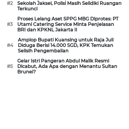
Informasi
#2
Sekolah Jaksel, Polisi Masih Selidiki Ruangan
Terkunci
INDEKS
Proses Lelang Aset SPPG MBG Diprotes: PT
BERITA
#3
Utami Catering Service Minta Penjelasan
BRI dan KPKNL Jakarta II
KONTAK
Amplop Bupati Kuansing untuk Raja Juli
KAMI
#4
Diduga Berisi 14.000 SGD, KPK Temukan
Selisih Pengembalian
INFO
Gelar Istri Pangeran Abdul Malik Resmi
IKLAN
#5
Dicabut, Ada Apa dengan Menantu Sultan
Brunei?
TENTANG
KAMI
PEDOMAN
MEDIA
SIBER
REDAKSI