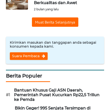
SAINS-TEKNO
Berkualitas dan Awet
2 bulan yang lalu
KESEHATAN
Muat Berita Selanjutnya
INTERNASIONAL
Kirimkan masukan dan tanggapan anda sebagai
SERBA-SERBI
konsumen kepada kami.
Suara Pembaca
PENDIDIKAN
OLAHRAGA
Berita Populer
OPINI
Bantuan Khusus Gaji ASN Daerah,
#1
Pemerintah Pusat Kucurkan Rp22,5 Triliun
EDITORIAL
ke Pemda
Bikin Geger! 995 Senjata Tersimpan di