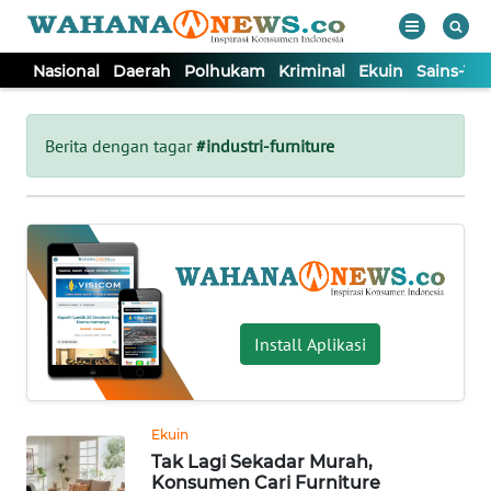
Nasional
Daerah
Polhukam
Kriminal
Ekuin
Sains-Te
WAHANA
Tutup
TV
Berita dengan tagar
#industri-furniture
NASIONAL
DAERAH
POLHUKAM
Install Aplikasi
KRIMINAL
Ekuin
EKUIN
Tak Lagi Sekadar Murah,
Konsumen Cari Furniture